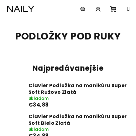
Prejsť
na
obsah
Nákup
Hľadať
Prihlásenie
PODLOŽKY POD RUKY
košík
Najpredávanejšie
Clavier Podložka na manikúru Super
Soft Ružovo Zlatá
Skladom
€34,88
Clavier Podložka na manikúru Super
Soft Bielo Zlatá
Skladom
€34,88