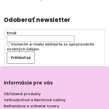
O
v
l
á
Odoberať newsletter
d
a
Email
c
i
Vložením e-mailu súhlasíte so spracovaním
e
osobných údajov
.
p
r
Prihlásiť sa
v
k
Z
y
á
v
p
Informácie pre vás
ý
ä
p
Obľúbené produkty
i
t
Veľkoobchod a Nechtové salóny
s
i
Reklamácie a vrátenie tovaru
u