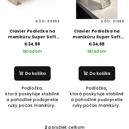
p
t
r
o
o
v
KÓD:
99953
KÓD:
31688
d
Clavier Podložka na
Clavier Podložka na
u
manikúru Super Soft
manikúru Super Soft
k
Ružovo Zlatá
Bielo Zlatá
€34,88
€34,88
t
Skladom
Skladom
o
v
Do košíka
Do košíka
Podložka,
Podložka,
ktorá poskytuje stabilné
ktorá poskytuje stabilné
a pohodlné podopretie
a pohodlné podopretie
ruky počas manikúry.
ruky počas manikúry.
2
položiek celkom