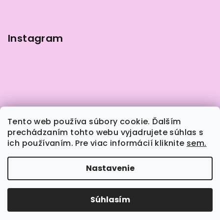
e
Instagram
Tento web používa súbory cookie. Ďalším
prechádzaním tohto webu vyjadrujete súhlas s
ich používaním. Pre viac informácií kliknite
sem.
Sledovať na Instagrame
Nastavenie
Copyright 2026
Naily.sk
. Všetky práva vyhradené.
Súhlasím
Vytvoril Shoptet