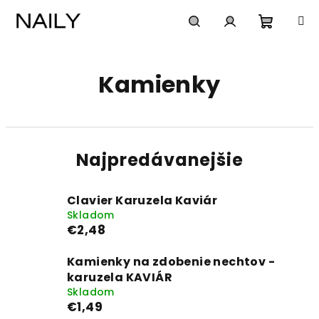
Prejsť
na
obsah
Nákup
Hľadať
Prihlásenie
Kamienky
košík
Najpredávanejšie
Clavier Karuzela Kaviár
Skladom
€2,48
Kamienky na zdobenie nechtov -
karuzela KAVIÁR
Skladom
€1,49