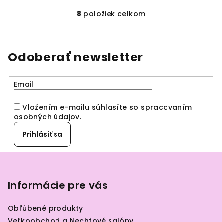
8
položiek celkom
O
v
l
á
Odoberať newsletter
d
a
Email
c
i
Vložením e-mailu súhlasíte so spracovaním
e
osobných údajov
.
p
r
Prihlásiť sa
v
k
Z
y
á
v
p
Informácie pre vás
ý
ä
p
Obľúbené produkty
i
t
Veľkoobchod a Nechtové salóny