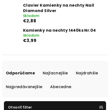
Clavier Kamienky na nechty Nail
Diamond Silver
Skladom
€2,88
Kamienky na nechty 1440ks Nr.04
Skladom
€3,99
R
a
Odporúčame
Najlacnejšie
Najdrahšie
d
e
Najpredávanejšie
Abecedne
n
i
e
Otvoriť filter