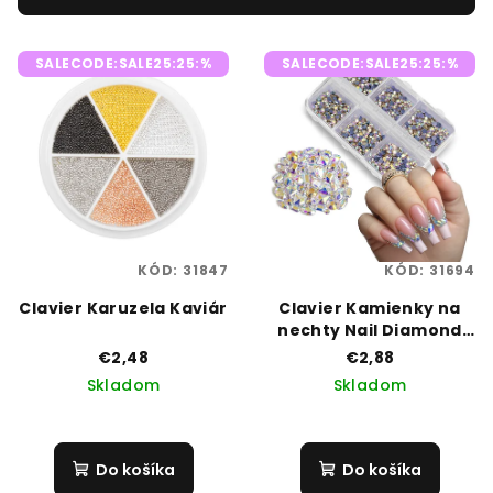
p
V
r
SALECODE:SALE25:25:%
SALECODE:SALE25:25:%
ý
o
p
d
i
u
s
k
p
t
r
o
o
v
KÓD:
31847
KÓD:
31694
d
Clavier Karuzela Kaviár
Clavier Kamienky na
u
nechty Nail Diamond
k
Silver
€2,48
€2,88
t
Skladom
Skladom
o
v
Do košíka
Do košíka