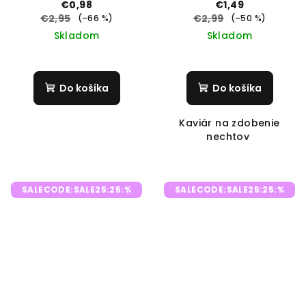
KAVIÁR
€0,98
€1,49
€2,95
€2,99
(–66 %)
(–50 %)
Skladom
Skladom
Do košíka
Do košíka
Kaviár na zdobenie
nechtov
SALECODE:SALE25:25:%
SALECODE:SALE25:25:%