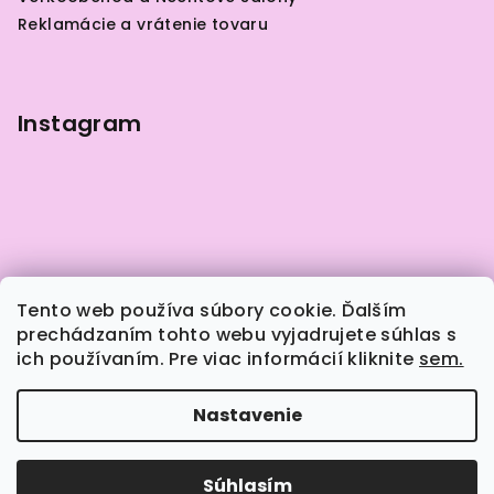
s
i
Reklamácie a vrátenie tovaru
u
e
Instagram
Tento web používa súbory cookie. Ďalším
prechádzaním tohto webu vyjadrujete súhlas s
ich používaním. Pre viac informácií kliknite
sem.
Sledovať na Instagrame
Nastavenie
Copyright 2026
Naily.sk
. Všetky práva vyhradené.
Súhlasím