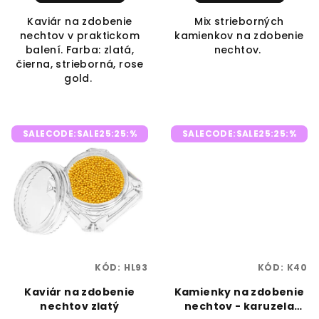
Kaviár na zdobenie
Mix strieborných
nechtov v praktickom
kamienkov na zdobenie
balení. Farba: zlatá,
nechtov.
čierna, strieborná, rose
gold.
SALECODE:SALE25:25:%
SALECODE:SALE25:25:%
KÓD:
HL93
KÓD:
K40
Kaviár na zdobenie
Kamienky na zdobenie
nechtov zlatý
nechtov - karuzela