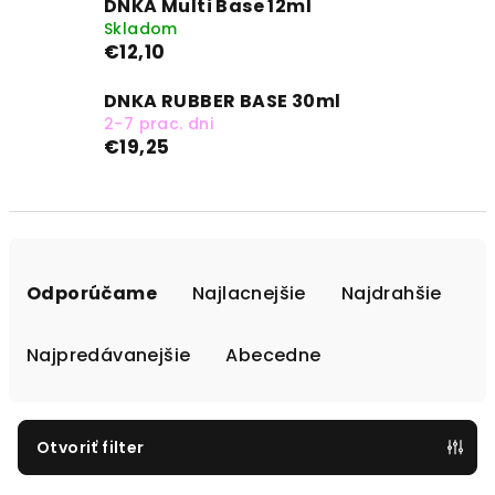
DNKA Multi Base 12ml
Skladom
€12,10
DNKA RUBBER BASE 30ml
2-7 prac. dni
€19,25
R
a
Odporúčame
Najlacnejšie
Najdrahšie
d
e
Najpredávanejšie
Abecedne
n
i
e
Otvoriť filter
p