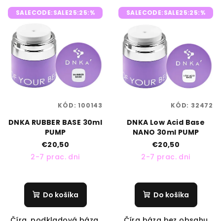
V
r
SALECODE:SALE25:25:%
SALECODE:SALE25:25:%
ý
o
p
d
i
u
s
k
p
t
r
o
o
v
KÓD:
100143
KÓD:
32472
d
DNKA RUBBER BASE 30ml
DNKA Low Acid Base
u
PUMP
NANO 30ml PUMP
k
€20,50
€20,50
t
2-7 prac. dni
2-7 prac. dni
o
v
Do košíka
Do košíka
Číra, podkladová báza,
Číra báza bez obsahu