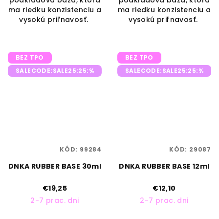
podkladová báza, ktorá
podkladová báza, ktorá
ma riedku konzistenciu a
ma riedku konzistenciu a
vysokú priľnavosť.
vysokú priľnavosť.
BEZ TPO
BEZ TPO
SALECODE:SALE25:25:%
SALECODE:SALE25:25:%
KÓD:
99284
KÓD:
29087
DNKA RUBBER BASE 30ml
DNKA RUBBER BASE 12ml
€19,25
€12,10
2-7 prac. dni
2-7 prac. dni