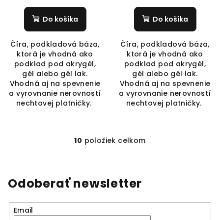
Do košíka
Do košíka
Číra, podkladová báza,
Číra, podkladová báza,
ktorá je vhodná ako
ktorá je vhodná ako
podklad pod akrygél,
podklad pod akrygél,
gél alebo gél lak.
gél alebo gél lak.
Vhodná aj na spevnenie
Vhodná aj na spevnenie
a vyrovnanie nerovností
a vyrovnanie nerovností
nechtovej platničky.
nechtovej platničky.
10
položiek celkom
O
v
l
á
Odoberať newsletter
d
a
Email
c