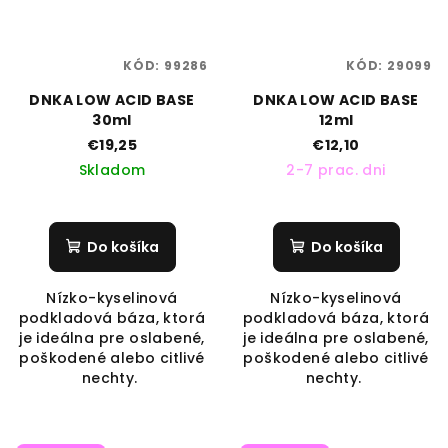
KÓD:
99286
KÓD:
29099
DNKA LOW ACID BASE
DNKA LOW ACID BASE
30ml
12ml
€19,25
€12,10
Skladom
2-7 prac. dni
Do košíka
Do košíka
Nízko-kyselinová
Nízko-kyselinová
podkladová báza, ktorá
podkladová báza, ktorá
je ideálna pre oslabené,
je ideálna pre oslabené,
poškodené alebo citlivé
poškodené alebo citlivé
nechty.
nechty.