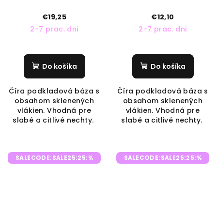
€19,25
€12,10
2-7 prac. dni
2-7 prac. dni
Do košíka
Do košíka
Číra podkladová báza s
Číra podkladová báza s
obsahom sklenených
obsahom sklenených
vlákien. Vhodná pre
vlákien. Vhodná pre
slabé a citlivé nechty.
slabé a citlivé nechty.
SALECODE:SALE25:25:%
SALECODE:SALE25:25:%