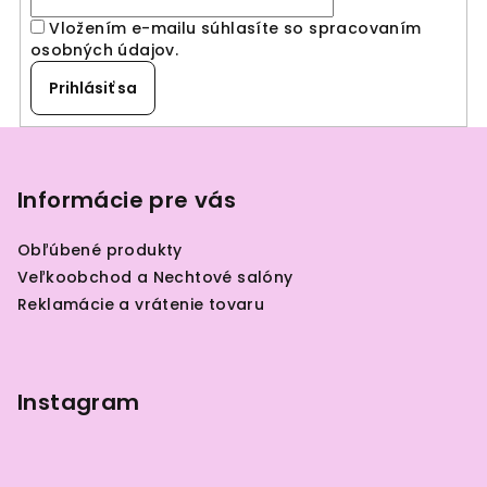
i
Vložením e-mailu súhlasíte so spracovaním
e
osobných údajov
.
p
r
Prihlásiť sa
v
k
Z
y
á
v
p
Informácie pre vás
ý
ä
p
Obľúbené produkty
i
t
Veľkoobchod a Nechtové salóny
s
i
Reklamácie a vrátenie tovaru
u
e
Instagram