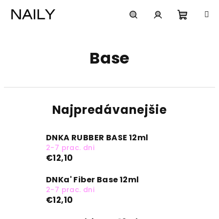
Prejsť
na
obsah
Nákup
Hľadať
Prihlásenie
Base
košík
Najpredávanejšie
DNKA RUBBER BASE 12ml
2-7 prac. dni
€12,10
DNKa' Fiber Base 12ml
2-7 prac. dni
€12,10