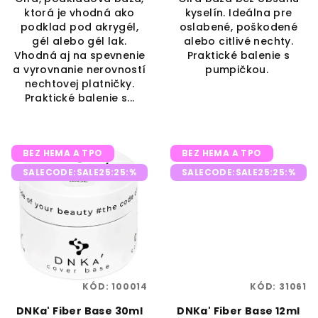
ktorá je vhodná ako
kyselín. Ideálna pre
podklad pod akrygél,
oslabené, poškodené
gél alebo gél lak.
alebo citlivé nechty.
Vhodná aj na spevnenie
Praktické balenie s
a vyrovnanie nerovností
pumpičkou.
nechtovej platničky.
Praktické balenie s...
BEZ HEMA A TPO
BEZ HEMA A TPO
SALECODE:SALE25:25:%
SALECODE:SALE25:25:%
KÓD:
100014
KÓD:
31061
DNKa' Fiber Base 30ml
DNKa' Fiber Base 12ml