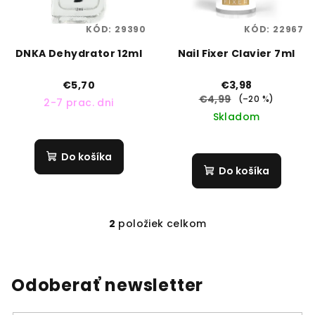
r
o
o
v
KÓD:
29390
KÓD:
22967
d
DNKA Dehydrator 12ml
Nail Fixer Clavier 7ml
u
k
€5,70
€3,98
t
€4,99
(–20 %)
2-7 prac. dni
Skladom
o
v
Do košíka
Do košíka
2
položiek celkom
O
v
l
á
Odoberať newsletter
d
a