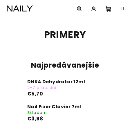
Prejsť
na
obsah
Nákup
Hľadať
Prihlásenie
PRIMERY
košík
Najpredávanejšie
DNKA Dehydrator 12ml
2-7 prac. dni
€5,70
Nail Fixer Clavier 7ml
Skladom
€3,98