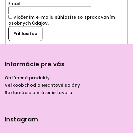
Email
c
i
Vložením e-mailu súhlasíte so spracovaním
e
osobných údajov
.
p
r
Prihlásiť sa
v
k
Z
y
á
v
p
Informácie pre vás
ý
ä
p
Obľúbené produkty
i
t
Veľkoobchod a Nechtové salóny
s
i
Reklamácie a vrátenie tovaru
u
e
Instagram