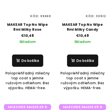
KÓD:
99669
KÓD:
30512
MAKEAR Top No Wipe
MAKEAR Top No Wipe
8ml Milky Rose
8ml Milky Candy
€10,48
€10,48
Skladom
Skladom
Do košíka
Do košíka
Polopriehľadný mliečny
Polopriehľadný mliečny
top coat s jemne
top coat s jemne
ružovým odtieňom. Bez
ružovým odtieňom. Bez
výpotku. HEMA-free.
výpotku. HEMA-free.
SALECODE:SALE25:25:%
SALECODE:SALE25:25:%