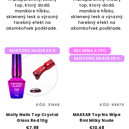
top, ktorý dodá
top, ktorý dodá
manikúre hĺbku,
manikúre hĺbku,
sklenený lesk a výrazný
sklenený lesk a výrazný
farebný efekt na
farebný efekt na
akomkoľvek podklade.
akomkoľvek podklade.
SALECODE:SALE25:25:%
BEZ HEMA A TPO
SALECODE:SALE25:25:%
KÓD:
31646
KÓD:
99670
Molly Nails Top Crystal
MAKEAR Top No Wipe
Glass Red 10g
8ml Milky Nude
€7,98
€10,48