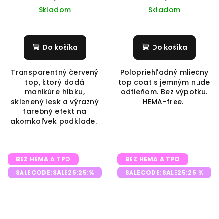
Skladom
Skladom
Do košíka
Do košíka
Transparentný červený
Polopriehľadný mliečny
top, ktorý dodá
top coat s jemným nude
manikúre hĺbku,
odtieňom. Bez výpotku.
sklenený lesk a výrazný
HEMA-free.
farebný efekt na
akomkoľvek podklade.
BEZ HEMA A TPO
BEZ HEMA A TPO
SALECODE:SALE25:25:%
SALECODE:SALE25:25:%