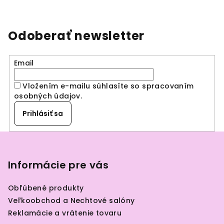
v
l
á
Odoberať newsletter
d
a
Email
c
i
Vložením e-mailu súhlasíte so spracovaním
e
osobných údajov
.
p
r
Prihlásiť sa
v
k
Z
y
á
v
p
Informácie pre vás
ý
ä
p
Obľúbené produkty
i
t
Veľkoobchod a Nechtové salóny
s
i
Reklamácie a vrátenie tovaru
u
e