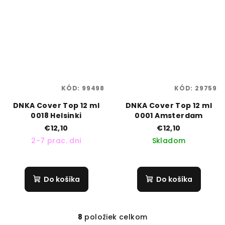
KÓD:
99498
KÓD:
29759
DNKA Cover Top 12 ml
DNKA Cover Top 12 ml
0018 Helsinki
0001 Amsterdam
€12,10
€12,10
2-7 prac. dni
Skladom
Do košíka
Do košíka
8
položiek celkom
O