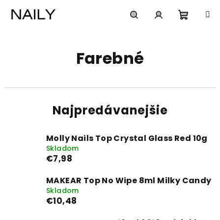
Prejsť
na
obsah
Nákup
Hľadať
Prihlásenie
Farebné
košík
Najpredávanejšie
Molly Nails Top Crystal Glass Red 10g
Skladom
€7,98
MAKEAR Top No Wipe 8ml Milky Candy
Skladom
€10,48