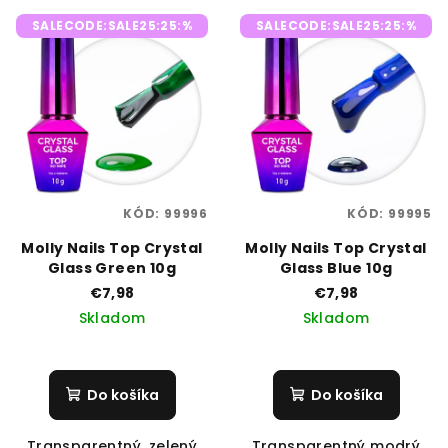
V
r
SALECODE:SALE25:25:%
SALECODE:SALE25:25:%
ý
o
p
d
i
u
s
k
p
t
r
o
o
v
KÓD:
99996
KÓD:
99995
d
Molly Nails Top Crystal
Molly Nails Top Crystal
u
Glass Green 10g
Glass Blue 10g
k
€7,98
€7,98
t
Skladom
Skladom
o
v
Do košíka
Do košíka
Transparentný, zelený
Transparentný modrý