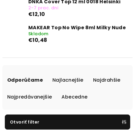
DNKA Cover Top 12 ml 0018 Helsinki
2-7 prac. dni
€12,10
MAKEAR Top No Wipe 8ml Milky Nude
Skladom
€10,48
R
a
Odporúčame
Najlacnejšie
Najdrahšie
d
e
Najpredávanejšie
Abecedne
n
i
e
Otvoriť filter
p