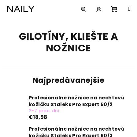
Prejsť
na
obsah
Nákup
Hľadať
Prihlásenie
GILOTÍNY, KLIEŠTE A
košík
NOŽNICE
Najpredávanejšie
Profesionálne nožnice na nechtovú
kožičku Staleks Pro Expert 50/2
2-7 prac. dni
€18,98
Profesionálne nožnice na nechtovú
kožičku Staleks Pro Expert 50/3