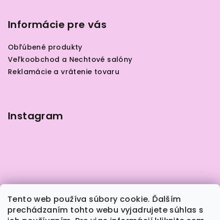
y
á
v
p
Informácie pre vás
ý
ä
p
Obľúbené produkty
i
t
Veľkoobchod a Nechtové salóny
s
i
Reklamácie a vrátenie tovaru
u
e
Instagram
Tento web používa súbory cookie. Ďalším
prechádzaním tohto webu vyjadrujete súhlas s