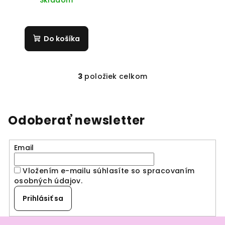
Skladom
Do košíka
3
položiek celkom
O
v
l
á
Odoberať newsletter
d
a
Email
c
i
Vložením e-mailu súhlasíte so spracovaním
e
osobných údajov
.
p
r
Prihlásiť sa
v
k
Z