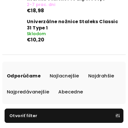
2-7 prac. dni
€18,98
Univerzálne nožnice Staleks Classic
31 Type 1
Skladom
€10,20
R
a
Odporúčame
Najlacnejšie
Najdrahšie
d
e
Najpredávanejšie
Abecedne
n
i
e
Otvoriť filter
p