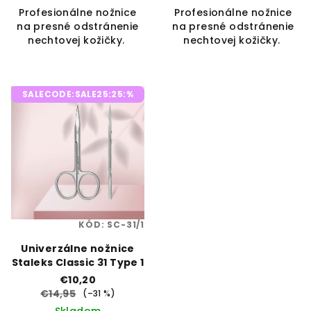
5,0
Profesionálne nožnice
Profesionálne nožnice
z
na presné odstránenie
na presné odstránenie
5
nechtovej kožičky.
nechtovej kožičky.
hviezdičiek.
SALECODE:SALE25:25:%
KÓD:
SC-31/1
Univerzálne nožnice
Staleks Classic 31 Type 1
€10,20
€14,95
(–31 %)