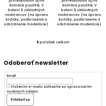
profesionálov aj na
profesionálov aj na
domáce použitie. V
domáce použitie. V
balení 6 základných
balení 6 základných
nadstavcov (na úpravu
nadstavcov (na úpravu
kožičky, podbrúsenie a
kožičky, podbrúsenie a
odstránenie modelácie)
odstránenie modelácie)
6
položiek celkom
O
v
l
á
Odoberať newsletter
d
a
Email
c
i
Vložením e-mailu súhlasíte so spracovaním
e
osobných údajov
.
p
r
Prihlásiť sa
v