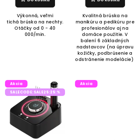
Výkonná, veľmi
Kvalitná brúska na
tichá brúska na nechty.
manikúru a pedikúru pre
Otáčky od 0 - 40
profesionálov aj na
000/min.
domáce použitie. V
balení 6 základných
nadstavcov (na úpravu
kožičky, podbrúsenie a
odstránenie modelácie)
Akcia
Akcia
SALECODE:SALE25:25:%