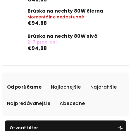
Brúska na nechty 80W čierna
Momentálne nedostupné
€94,88
Brúska na nechty 80W sivá
2-7 prac. dni
€94,98
R
a
Odporúčame
Najlacnejšie
Najdrahšie
d
e
Najpredávanejšie
Abecedne
n
i
e
Otvoriť filter