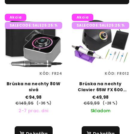
p
V
r
Akcia
Akcia
ý
o
SALECODE:SALE25:25:%
SALECODE:SALE25:25:%
p
d
i
u
s
k
p
t
r
o
o
v
KÓD:
FR24
KÓD:
FR012
d
Brúska na nechty 80W
Brúska na nechty
u
sivá
Clavier 65W FX 600
k
čierna
€94,98
€49,98
t
€149,95
€69,99
(–36 %)
(–28 %)
2-7 prac. dni
Skladom
o
v
Do košíka
Do košíka