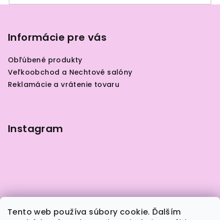
k
Z
y
á
v
p
Informácie pre vás
ý
ä
p
Obľúbené produkty
i
t
Veľkoobchod a Nechtové salóny
s
i
Reklamácie a vrátenie tovaru
u
e
Instagram
Tento web používa súbory cookie. Ďalším