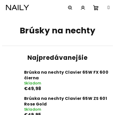
Prejsť
na
obsah
Nákup
Hľadať
Prihlásenie
Brúsky na nechty
košík
Najpredávanejšie
Brúska na nechty Clavier 65W FX 600
čierna
Skladom
€49,98
Brúska na nechty Clavier 65W ZS 601
Rose Gold
Skladom
€49,95