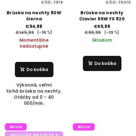
KÓD:
FR18
KÓD:
FR010
Brúska na nechty 80W
Brúska na nechty
čierna
Clavier 65W FX 820
€94,88
€59,98
€149,95
€99,95
(–36 %)
(–39 %)
Momentálne
Skladom
nedostupné
Do košíka
Do košíka
Výkonná, veľmi
tichá brúska na nechty.
Otáčky od 0 - 40
000/min.
Akcia
Akcia
SALECODE:SALE25:25:%