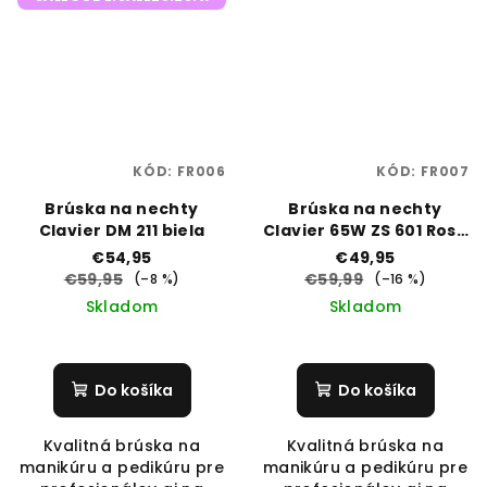
KÓD:
FR006
KÓD:
FR007
Brúska na nechty
Brúska na nechty
Clavier DM 211 biela
Clavier 65W ZS 601 Rose
Gold
€54,95
€49,95
€59,95
€59,99
(–8 %)
(–16 %)
Skladom
Skladom
Do košíka
Do košíka
Kvalitná brúska na
Kvalitná brúska na
manikúru a pedikúru pre
manikúru a pedikúru pre