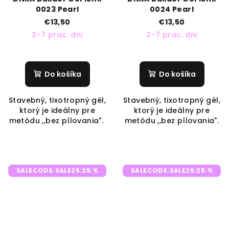
0023 Pearl
0024 Pearl
€13,50
€13,50
2-7 prac. dni
2-7 prac. dni
Do košíka
Do košíka
Stavebný, tixotropný gél,
Stavebný, tixotropný gél,
ktorý je ideálny pre
ktorý je ideálny pre
metódu ,,bez pílovania".
metódu ,,bez pílovania".
SALECODE:SALE25:25:%
SALECODE:SALE25:25:%