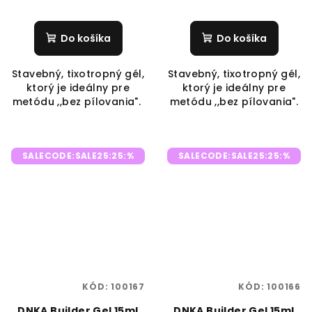
Do košíka
Do košíka
Stavebný, tixotropný gél,
Stavebný, tixotropný gél,
ktorý je ideálny pre
ktorý je ideálny pre
metódu ,,bez pílovania".
metódu ,,bez pílovania".
SALECODE:SALE25:25:%
SALECODE:SALE25:25:%
KÓD:
100167
KÓD:
100166
DNKA Builder Gel 15ml
DNKA Builder Gel 15ml