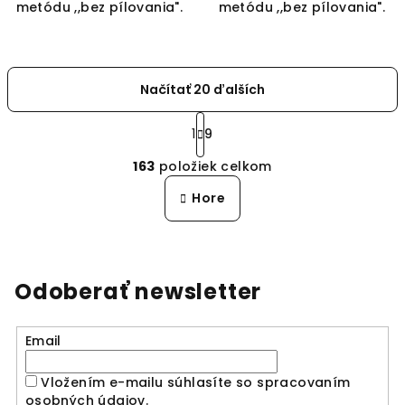
metódu ,,bez pílovania".
metódu ,,bez pílovania".
Načítať 20 ďalších
S
t
1
9
O
r
163
položiek celkom
á
v
n
l
Hore
k
á
o
d
v
a
a
n
c
Odoberať newsletter
i
i
e
e
p
Email
r
v
Vložením e-mailu súhlasíte so spracovaním
k
osobných údajov
.