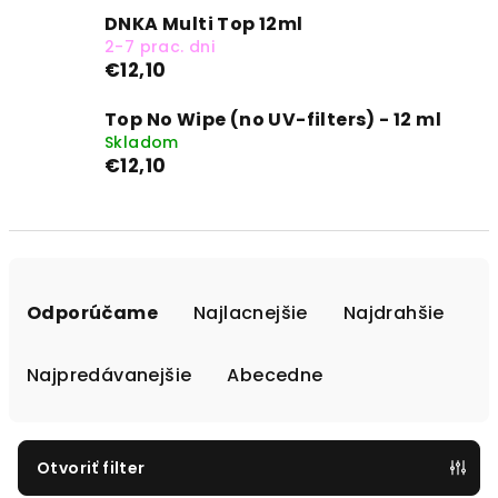
DNKA Multi Top 12ml
2-7 prac. dni
€12,10
Top No Wipe (no UV-filters) - 12 ml
Skladom
€12,10
R
a
Odporúčame
Najlacnejšie
Najdrahšie
d
e
Najpredávanejšie
Abecedne
n
i
e
Otvoriť filter