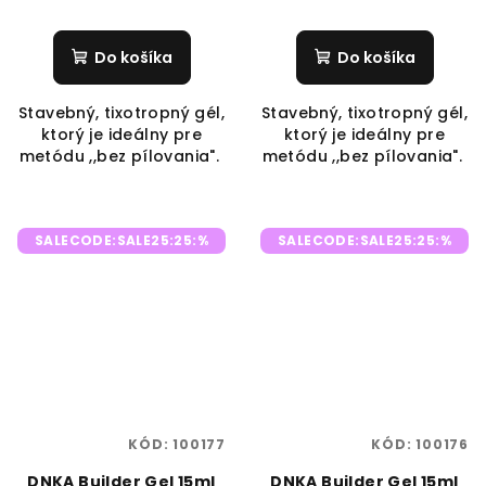
Do košíka
Do košíka
Stavebný, tixotropný gél,
Stavebný, tixotropný gél,
ktorý je ideálny pre
ktorý je ideálny pre
metódu ,,bez pílovania".
metódu ,,bez pílovania".
SALECODE:SALE25:25:%
SALECODE:SALE25:25:%
KÓD:
100177
KÓD:
100176
DNKA Builder Gel 15ml
DNKA Builder Gel 15ml