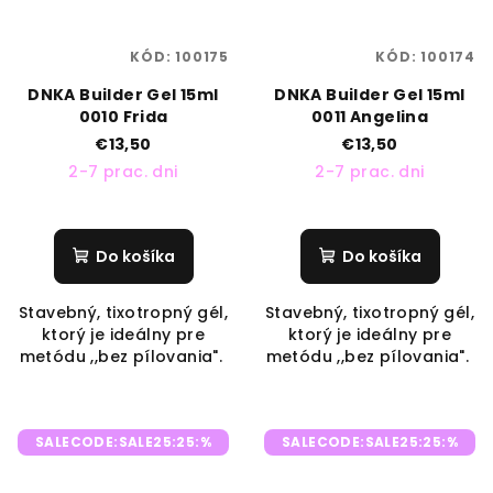
KÓD:
100175
KÓD:
100174
DNKA Builder Gel 15ml
DNKA Builder Gel 15ml
0010 Frida
0011 Angelina
€13,50
€13,50
2-7 prac. dni
2-7 prac. dni
Do košíka
Do košíka
Stavebný, tixotropný gél,
Stavebný, tixotropný gél,
ktorý je ideálny pre
ktorý je ideálny pre
metódu ,,bez pílovania".
metódu ,,bez pílovania".
SALECODE:SALE25:25:%
SALECODE:SALE25:25:%