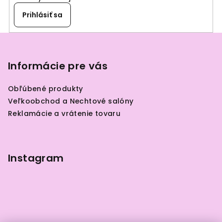
y
Prihlásiť sa
v
ý
Z
p
á
i
p
Informácie pre vás
s
u
ä
Obľúbené produkty
t
Veľkoobchod a Nechtové salóny
i
Reklamácie a vrátenie tovaru
e
Instagram