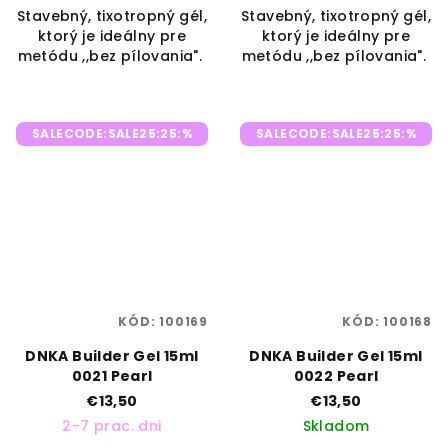
Stavebný, tixotropný gél,
Stavebný, tixotropný gél,
ktorý je ideálny pre
ktorý je ideálny pre
metódu ,,bez pílovania".
metódu ,,bez pílovania".
SALECODE:SALE25:25:%
SALECODE:SALE25:25:%
KÓD:
100169
KÓD:
100168
DNKA Builder Gel 15ml
DNKA Builder Gel 15ml
0021 Pearl
0022 Pearl
€13,50
€13,50
2-7 prac. dni
Skladom