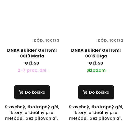
KÓD:
100173
KÓD:
100172
DNKA Builder Gel 15ml
DNKA Builder Gel 15ml
0013 Maria
0015 Olga
€13,50
€13,50
2-7 prac. dni
Skladom
Do košíka
Do košíka
Stavebný, tixotropný gél,
Stavebný, tixotropný gél,
ktorý je ideálny pre
ktorý je ideálny pre
metódu ,,bez pílovania".
metódu ,,bez pílovania".