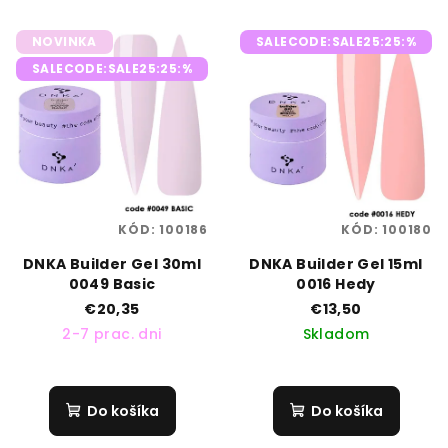
p
V
r
NOVINKA
SALECODE:SALE25:25:%
ý
o
SALECODE:SALE25:25:%
p
d
i
u
s
k
p
t
r
o
o
v
KÓD:
100186
KÓD:
100180
d
DNKA Builder Gel 30ml
DNKA Builder Gel 15ml
u
0049 Basic
0016 Hedy
k
€20,35
€13,50
t
2-7 prac. dni
Skladom
o
v
Do košíka
Do košíka