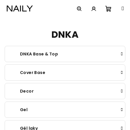
Prejsť
na
obsah
Nákup
Hľadať
Prihlásenie
DNKA
košík
DNKA Base & Top
Cover Base
Decor
Gel
Gél laky