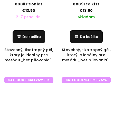
0008 Peonies
0009 Ice Kiss
€13,50
€13,50
2-7 prac. dni
Skladom
Do košíka
Do košíka
Stavebný, tixotropný gél,
Stavebný, tixotropný gél,
ktorý je ideálny pre
ktorý je ideálny pre
metódu ,,bez pílovania".
metódu ,,bez pílovania".
SALECODE:SALE25:25:%
SALECODE:SALE25:25:%