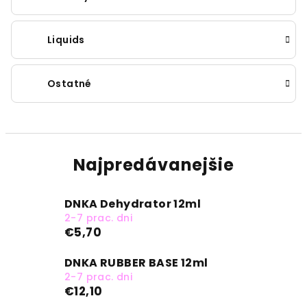
Liquids
Ostatné
Najpredávanejšie
DNKA Dehydrator 12ml
2-7 prac. dni
€5,70
DNKA RUBBER BASE 12ml
2-7 prac. dni
€12,10