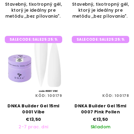
Stavebný, tixotropný gél,
Stavebný, tixotropný gél,
ktorý je ideálny pre
ktorý je ideálny pre
metódu ,,bez pílovania".
metódu ,,bez pílovania".
SALECODE:SALE25:25:%
SALECODE:SALE25:25:%
KÓD:
100179
KÓD:
100178
DNKA Builder Gel 15ml
DNKA Builder Gel 15ml
0001 Vibe
0007 Pink Pollen
€13,50
€13,50
2-7 prac. dni
Skladom