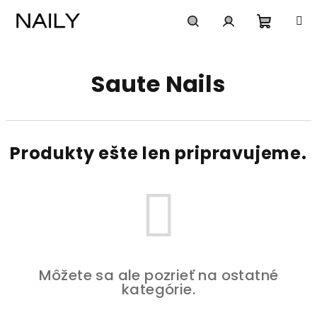
Prejsť
na
obsah
Nákup
Hľadať
Prihlásenie
Saute Nails
košík
Produkty ešte len pripravujeme.
Môžete sa ale pozrieť na ostatné
kategórie.