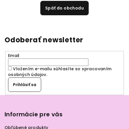
Späť do obchodu
Odoberať newsletter
Email
Vložením e-mailu súhlasíte so spracovaním
osobných údajov
.
Prihlásiť sa
Z
á
p
Informácie pre vás
ä
Obľúbené produkty