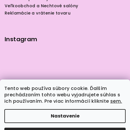
t
Veľkoobchod a Nechtové salóny
i
Reklamácie a vrátenie tovaru
e
Instagram
Tento web používa súbory cookie. Ďalším
prechádzaním tohto webu vyjadrujete súhlas s
ich používaním. Pre viac informácií kliknite
sem.
Sledovať na Instagrame
Nastavenie
Copyright 2026
Naily.sk
. Všetky práva vyhradené.