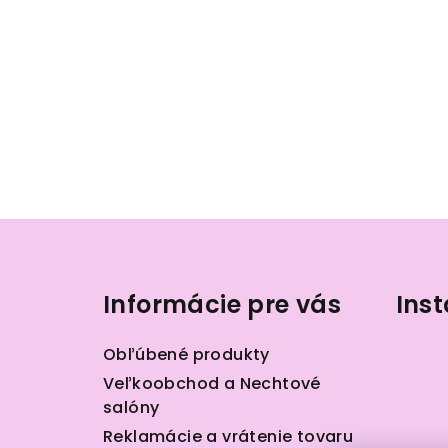
Z
á
Informácie pre vás
Ins
p
ä
Obľúbené produkty
t
Veľkoobchod a Nechtové
salóny
i
Reklamácie a vrátenie tovaru