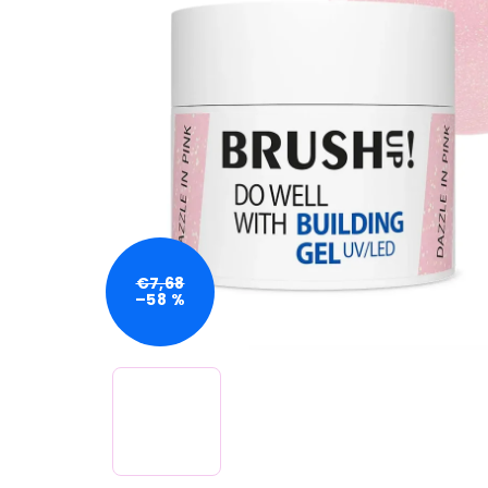
€7,68
–58 %