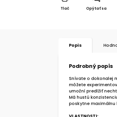
Tlač
Opýtať sa
Popis
Hodno
Podrobný popis
Snívate o dokonalej 
môžete experimentova
umožní predlžiť nechto
Má hustú konzistenciu
poskytne maximálnu ko
VLASTNOSTI: