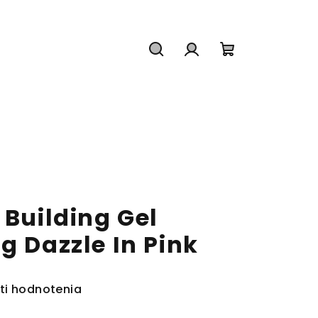
Hľadať
Prihlásenie
Nákupný
košík
 Building Gel
g Dazzle In Pink
ti hodnotenia