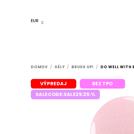
Prejsť
na
obsah
EUR
DOMOV
/
GÉLY
/
BRUSH UP!
/
DO WELL WITH B
VÝPREDAJ
BEZ TPO
SALECODE:SALE25:25:%