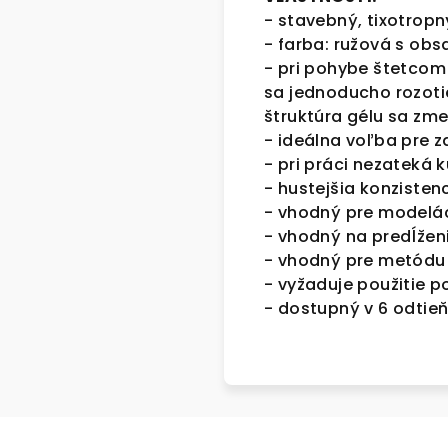
- stavebný,
tixotropn
- farba: ružová s ob
- pri pohybe štetcom
sa jednoducho rozoti
štruktúra gélu sa zm
- ideálna voľba pre 
- pri práci nezateká 
- hustejšia konzisten
- vhodný pre modelác
- vhodný na predĺžen
- vhodný pre metódu ,
- vyžaduje použitie 
- dostupný v 6 odti