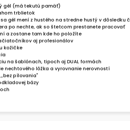
ý
gél (má tekutú pamäť)
sahom trblietok
 sa gél mení z hustého na stredne hustý v dôsledku 
era po nechte, ak so štetcom prestanete pracovať
ení a zostane tam kde ho položíte
začiatočníkov aj profesionálov
ku kožičke
cia
iu na šablónach, tipoch aj DUAL formách
ie nechtového lôžka a vyrovnanie nerovností
,bez pílovania"
podkladovej bázy
eňoch