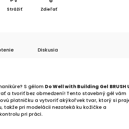
Strážiť
Zdieľať
tenie
Diskusia
manikúre? S gélom
Do Well with Building Gel
BRUSH 
ť a tvoriť bez obmedzení! Tento stavebný gél vám
vú platničku a vytvoriť akýkoľvek tvar, ktorý si praj
, takže pri modelácii nezateká ku kožičke a
ntrolu pri práci.