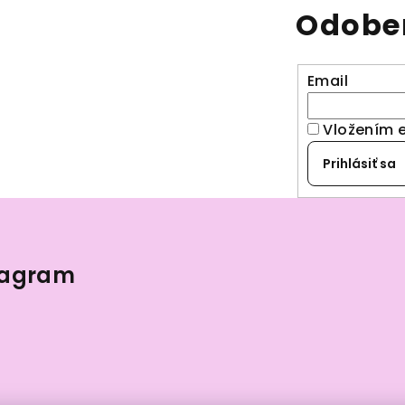
Odober
Email
Vložením 
Prihlásiť sa
tagram