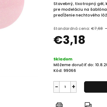
produktu
Stavebný, tixotropný gél, 
je
pre modeláciu na šablóna
0,0
predĺženie nechtového lôž
z
5
štandardná cena:
€7,68
hviezdičiek.
€3,18
Jednotková
cena:
Skladom
Môžeme doručiť do:
10.8.
Kód:
99066
−
+