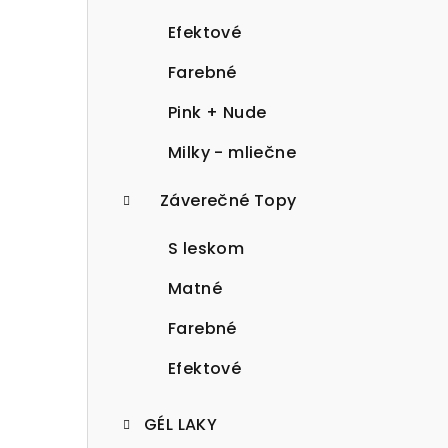
Efektové
Farebné
Pink + Nude
Milky - mliečne
Záverečné Topy
S leskom
Matné
Farebné
Efektové
GÉL LAKY