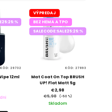
VÝPREDAJ
E25:25:%
BEZ HEMA A TPO
SALECODE:SALE25:25:%
KÓD:
29732
KÓD:
27893
Wipe 12ml
Mat Coat On Top BRUSH
UP! Flat Matt 5g
€2,98
€5,98
(–50 %)
 dni
Skladom