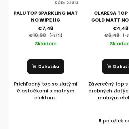
KÓD:
24813
PALU TOP SPARKLING MAT
CLARESA TOP
NO WIPE 11G
GOLD MATT NO
€7,48
€4,48
€10,98
€6,48
(–31 %)
(–3
Skladom
Sklado
Do košíka
Do koš
Priehľadný top so zlatými
Záverečný top 
čiastočkami s matným
drobných zlatýc
efektom.
matným efe
5
položiek c
O