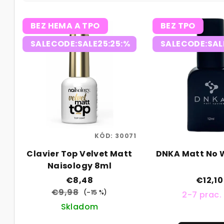
d
V
e
BEZ HEMA A TPO
BEZ TPO
ý
n
SALECODE:SALE25:25:%
SALECODE:SAL
p
i
i
e
s
p
p
r
r
o
KÓD:
30071
o
d
Clavier Top Velvet Matt
DNKA Matt No 
d
Naisology 8ml
u
€8,48
€12,10
u
k
€9,98
(–15 %)
2-7 prac.
k
Skladom
t