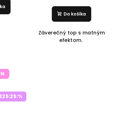
íka
Do košíka
Záverečný top s matným
efektom.
ON
E25:25:%