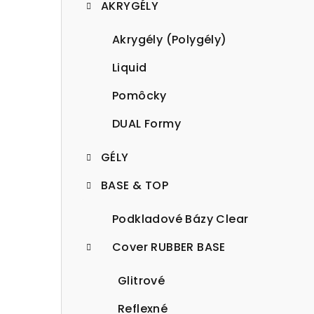
AKRYGÉLY
p
a
Akrygély (Polygély)
n
Liquid
e
Pomôcky
l
DUAL Formy
GÉLY
BASE & TOP
Podkladové Bázy Clear
Cover RUBBER BASE
Glitrové
Reflexné