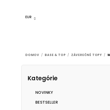
Prejsť
na
obsah
EUR
DOMOV
/
BASE & TOP
/
ZÁVEREČNÉ TOPY
/
M
B
o
Kategórie
Preskočiť
kategórie
č
NOVINKY
n
BESTSELLER
ý