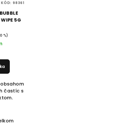
KÓD:
98361
 BUBBLE
 WIPE 5G
0 %)
m
íka
s obsahom
h častíc s
ktom.
elkom