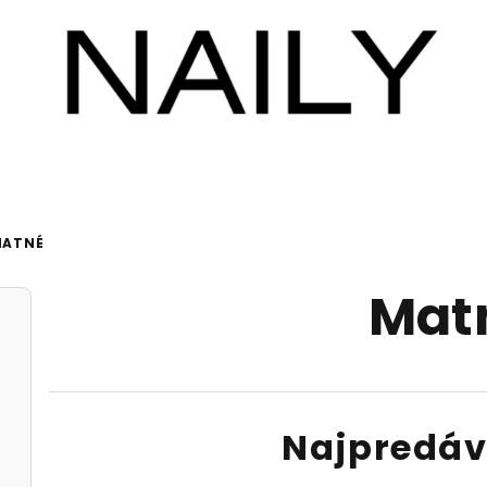
ATNÉ
Mat
Najpredáv