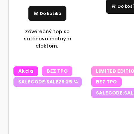
t
o
Do koš
o
v
Do košíka
v
Záverečný top so
saténovo matným
efektom.
Akcia
BEZ TPO
LIMITED EDITI
SALECODE:SALE25:25:%
BEZ TPO
SALECODE:SAL