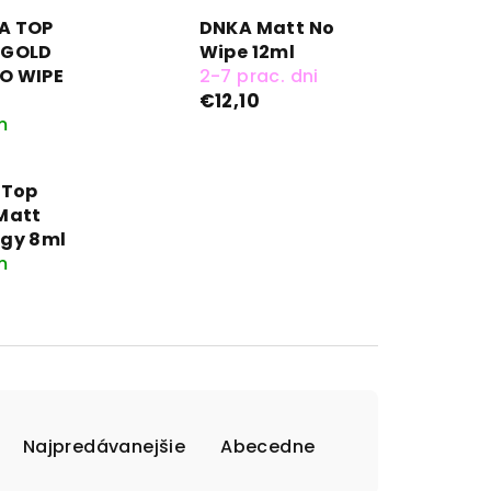
A TOP
DNKA Matt No
 GOLD
Wipe 12ml
O WIPE
2-7 prac. dni
€12,10
m
 Top
Matt
ogy 8ml
m
Najpredávanejšie
Abecedne