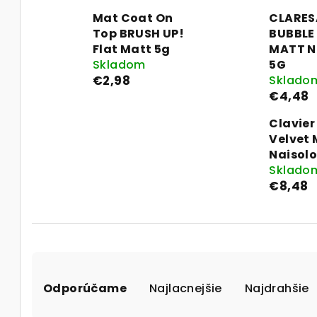
Mat Coat On
CLARES
Top BRUSH UP!
BUBBLE
Flat Matt 5g
MATT N
Skladom
5G
€2,98
Sklado
€4,48
Clavier
Velvet 
Naisol
Sklado
€8,48
R
Odporúčame
Najlacnejšie
Najdrahšie
a