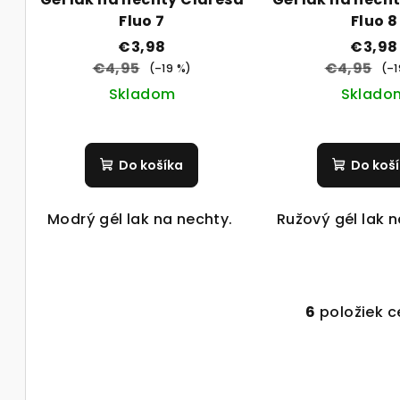
Fluo 7
Fluo 8
€3,98
€3,98
€4,95
€4,95
(–19 %)
(–1
Skladom
Sklado
Do košíka
Do koš
Modrý gél lak na nechty.
Ružový gél lak 
6
položiek 
O
v
l
á