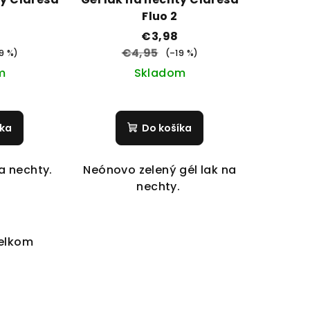
Fluo 2
€3,98
€4,95
9 %)
(–19 %)
m
Skladom
íka
Do košíka
na nechty.
Neónovo zelený gél lak na
nechty.
celkom