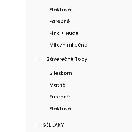
Efektové
Farebné
Pink + Nude
Milky - mliečne
Záverečné Topy
S leskom
Matné
Farebné
Efektové
GÉL LAKY