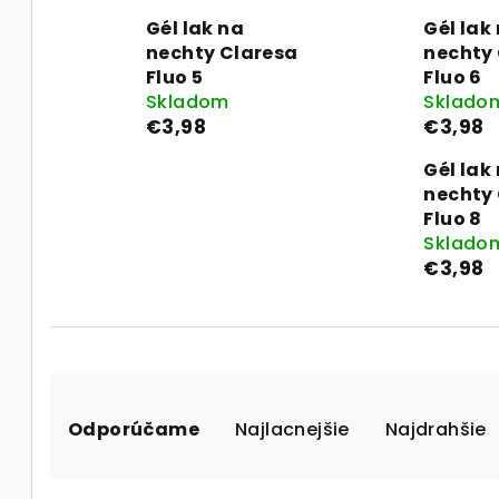
Gél lak na
Gél lak
nechty Claresa
nechty
Fluo 5
Fluo 6
Skladom
Sklado
€3,98
€3,98
Gél lak
nechty
Fluo 8
Sklado
€3,98
R
Odporúčame
Najlacnejšie
Najdrahšie
a
d