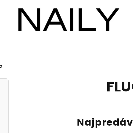
O
FL
Najpredáv