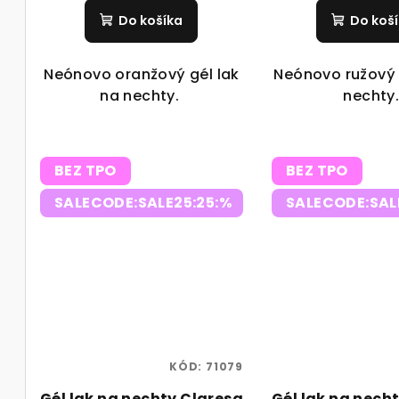
o
v
Do košíka
Do koš
v
Neónovo oranžový gél lak
Neónovo ružový 
na nechty.
nechty
BEZ TPO
BEZ TPO
SALECODE:SALE25:25:%
SALECODE:SAL
KÓD:
71079
Gél lak na nechty Claresa
Gél lak na nech