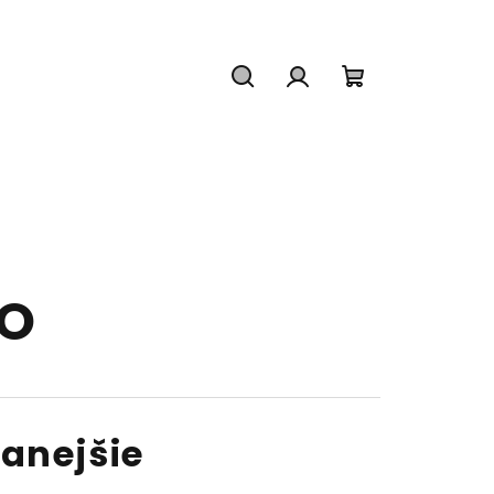
Hľadať
Prihlásenie
Nákupný
košík
UO
anejšie