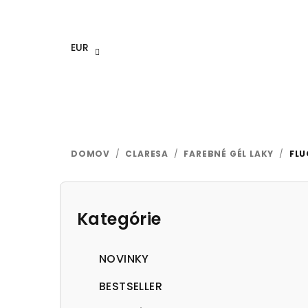
Prejsť
na
obsah
EUR
DOMOV
/
CLARESA
/
FAREBNÉ GÉL LAKY
/
FLU
B
o
Kategórie
Preskočiť
kategórie
č
NOVINKY
n
BESTSELLER
ý