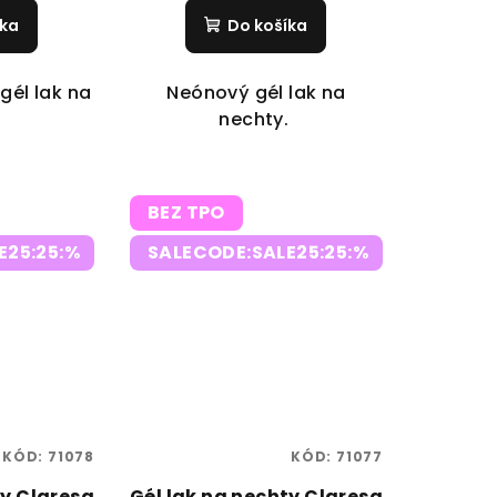
íka
Do košíka
gél lak na
Neónový gél lak na
.
nechty.
BEZ TPO
E25:25:%
SALECODE:SALE25:25:%
KÓD:
71078
KÓD:
71077
ty Claresa
Gél lak na nechty Claresa