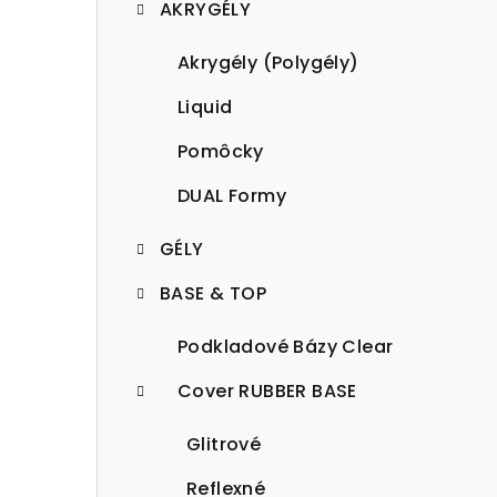
AKRYGÉLY
p
a
Akrygély (Polygély)
n
Liquid
e
Pomôcky
l
DUAL Formy
GÉLY
BASE & TOP
Podkladové Bázy Clear
Cover RUBBER BASE
Glitrové
Reflexné