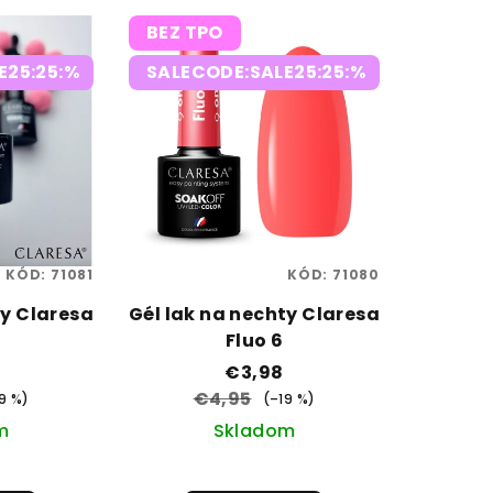
BEZ TPO
E25:25:%
SALECODE:SALE25:25:%
KÓD:
71081
KÓD:
71080
ty Claresa
Gél lak na nechty Claresa
Fluo 6
€3,98
€4,95
9 %)
(–19 %)
m
Skladom