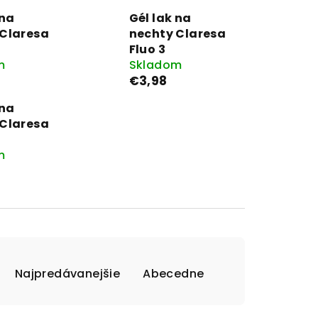
 na
Gél lak na
 Claresa
nechty Claresa
Fluo 3
m
Skladom
€3,98
 na
 Claresa
m
Najpredávanejšie
Abecedne