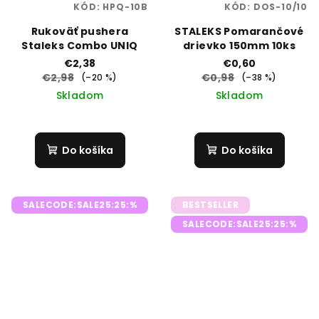
KÓD:
HPQ-10B
KÓD:
DOS-10/10
Rukoväť pushera
STALEKS Pomarančové
Staleks Combo UNIQ
drievko 150mm 10ks
€2,38
€0,60
€2,98
€0,98
(–20 %)
(–38 %)
Skladom
Skladom
Do košíka
Do košíka
SALECODE:SALE25:25:%
BESTSELLER
SALECODE:SALE25:25:%