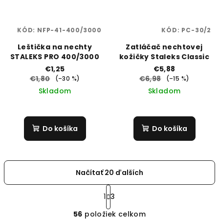
KÓD:
NFP-41-400/3000
KÓD:
PC-30/2
Leštička na nechty
Zatláčač nechtovej
STALEKS PRO 400/3000
kožičky Staleks Classic
€1,25
€5,88
€1,80
€6,98
(–30 %)
(–15 %)
Skladom
Skladom
Do košíka
Do košíka
Načítať 20 ďalších
S
t
1
3
O
r
56
položiek celkom
á
v