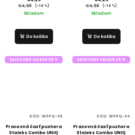
€4,98
€4,98
(–14 %)
(–14 %)
Skladom
Skladom
Do košíka
Do košíka
SALECODE:SALE25:25:%
SALECODE:SALE25:25:%
KÓD:
WPPQ-35
KÓD:
WPPQ-34
Pracovná časť pushera
Pracovná časť pushera
Staleks Combo UNIQ
Staleks Combo UNIQ