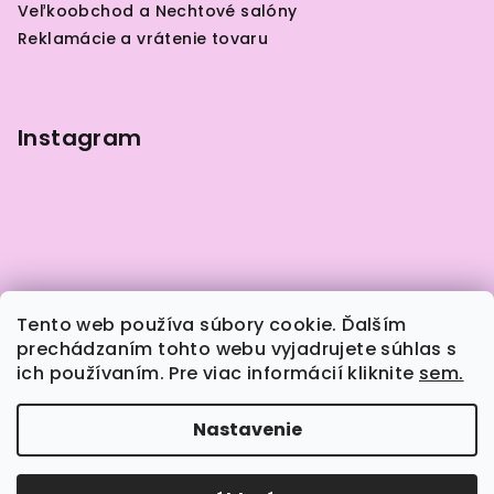
Veľkoobchod a Nechtové salóny
i
Reklamácie a vrátenie tovaru
e
Instagram
Tento web používa súbory cookie. Ďalším
prechádzaním tohto webu vyjadrujete súhlas s
ich používaním. Pre viac informácií kliknite
sem.
Sledovať na Instagrame
Nastavenie
Copyright 2026
Naily.sk
. Všetky práva vyhradené.