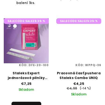
balení 1ks.
SALECODE:SALE25:25:%
SALECODE:SALE25:25:%
KÓD:
DFE-20-100
KÓD:
WPPQ-36
Staleks Expert
Pracovná časť pushera
jednorázové pilníky
Staleks Combo UNIQ
30ks - zrnitosť 100
€7,25
€4,25
€4,98
(–14 %)
Skladom
Skladom