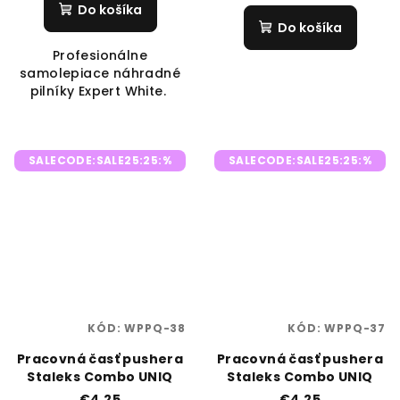
Do košíka
Do košíka
Profesionálne
samolepiace náhradné
pilníky Expert White.
SALECODE:SALE25:25:%
SALECODE:SALE25:25:%
KÓD:
WPPQ-38
KÓD:
WPPQ-37
Pracovná časť pushera
Pracovná časť pushera
Staleks Combo UNIQ
Staleks Combo UNIQ
€4,25
€4,25