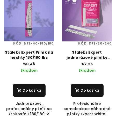
p
p
r
i
o
s
d
p
u
r
k
o
t
KÓD:
NFE-40-180/180
KÓD:
DFE-20-240
d
o
Staleks Expert Pilník na
Staleks Expert
u
v
nechty 180/180 1ks
jednorázové pilníky
k
30ks - zrnitosť 240
€0,48
€7,25
t
Skladom
Skladom
o
v
Do košíka
Do košíka
Jednorázový,
Profesionálne
profesionálny pilník so
samolepiace náhradné
zrnitosťou 180/180. V
pilníky Expert White.