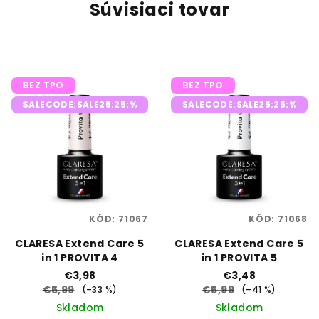
Súvisiaci tovar
BEZ TPO
BEZ TPO
SALECODE:SALE25:25:%
SALECODE:SALE25:25:%
KÓD:
71067
KÓD:
71068
CLARESA Extend Care 5
CLARESA Extend Care 5
in 1 PROVITA 4
in 1 PROVITA 5
€3,98
€3,48
€5,99
€5,99
(–33 %)
(–41 %)
Skladom
Skladom