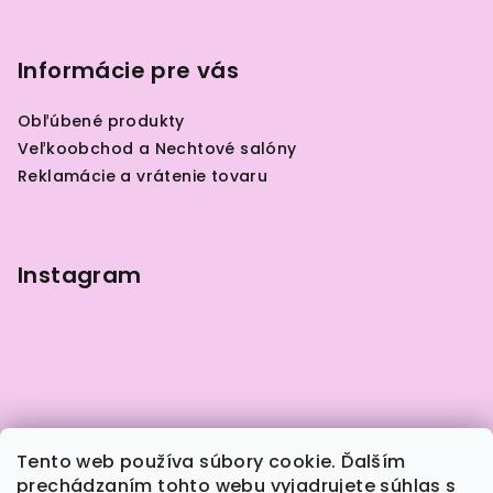
Z
á
p
Informácie pre vás
ä
Obľúbené produkty
t
Veľkoobchod a Nechtové salóny
i
Reklamácie a vrátenie tovaru
e
Instagram
Tento web používa súbory cookie. Ďalším
prechádzaním tohto webu vyjadrujete súhlas s