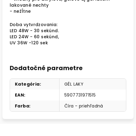
lakované nechty
- nežĺtne
Doba vytvrdzovania:
LED 48W - 30 sekúnd.
LED 24W - 60 sekúnd,
UV 36W -120 sek
Dodatočné parametre
Kategória
:
GÉL LAKY
EAN
:
5907731971515
Farba
:
Číra - priehľadná