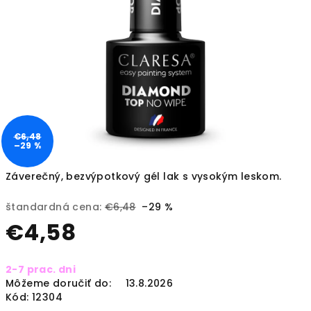
€6,48
–29 %
Záverečný, bezvýpotkový gél lak s vysokým leskom.
štandardná cena:
€6,48
–29 %
€4,58
Jednotková
2-7 prac. dni
cena:
Môžeme doručiť do:
13.8.2026
Kód:
12304