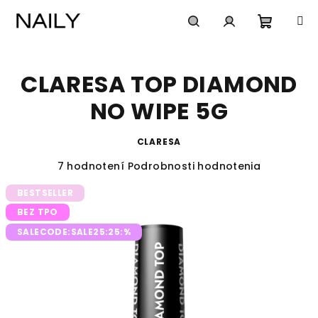
Prejsť
na
obsah
Nákup
Hľadať
Prihlásenie
CLARESA TOP DIAMOND
košík
NO WIPE 5G
CLARESA
Priemerné
7 hodnotení
Podrobnosti hodnotenia
hodnotenie
BESTSELLER
produktu
je
BEZ TPO
5,0
SALECODE:SALE25:25:%
z
5
hviezdičiek.