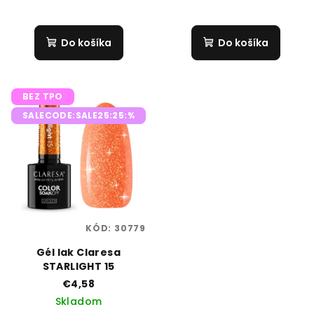
Do košíka
Do košíka
BEZ TPO
SALECODE:SALE25:25:%
KÓD:
30779
Gél lak Claresa
STARLIGHT 15
€4,58
Skladom