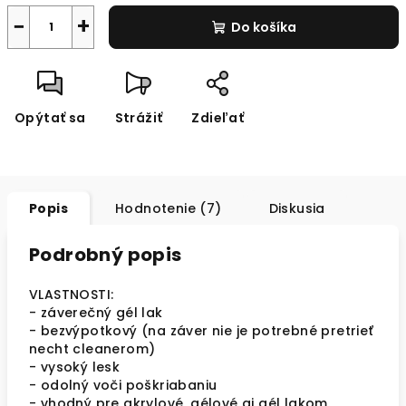
−
+
Do košíka
Opýtať sa
Strážiť
Zdieľať
Popis
Hodnotenie (7)
Diskusia
Podrobný popis
VLASTNOSTI:
- záverečný gél lak
- bezvýpotkový (na záver nie je potrebné pretrieť
necht cleanerom)
- vysoký lesk
- odolný voči poškriabaniu
- vhodný pre akrylové, gélové aj gél lakom