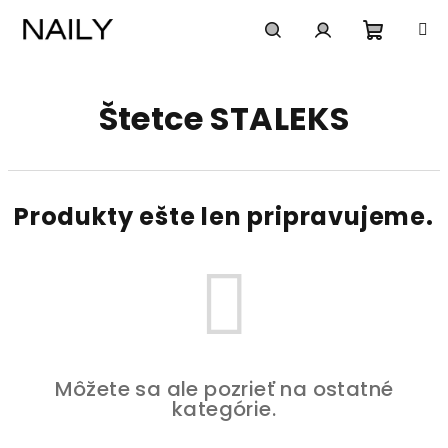
Prejsť
na
obsah
Nákup
Hľadať
Prihlásenie
Štetce STALEKS
košík
Produkty ešte len pripravujeme.
Môžete sa ale pozrieť na ostatné
kategórie.