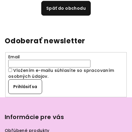
Späť do obchodu
Odoberať newsletter
Email
Vložením e-mailu súhlasíte so spracovaním
osobných údajov
.
Prihlásiť sa
Z
á
p
Informácie pre vás
ä
Obľúbené produkty