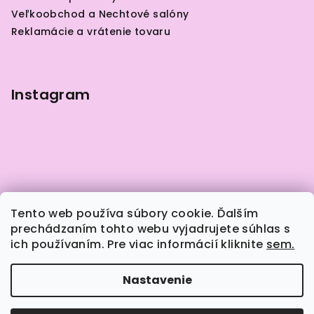
t
Veľkoobchod a Nechtové salóny
i
Reklamácie a vrátenie tovaru
e
Instagram
Tento web používa súbory cookie. Ďalším
prechádzaním tohto webu vyjadrujete súhlas s
ich používaním. Pre viac informácií kliknite
sem.
Sledovať na Instagrame
Nastavenie
Copyright 2026
Naily.sk
. Všetky práva vyhradené.