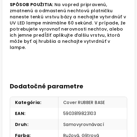
SPÔSOB POUŽITIA:
Na vopred pripravenú,
zmatnenú a odmastenú nechtovú platničku
naneste tenkú vrstvu bázy a nechajte vytvrdnúť v
UV LED lampe minimálne 60 sekúnd. V prípade, že
potrebujete vyrovnať nerovnosti nechtov, alebo
ich jemne predĺžiť aplikujte ďalšiu vrstvu, ktorá
môže byť aj hrubšia a nechajte vytvrdnúť v
lampe.
Dodatočné parametre
Kategória
:
Cover RUBBER BASE
EAN
:
5903819823103
Druh
:
Samovyrovnávací
Farba
:
Ružová
,
Glitrová