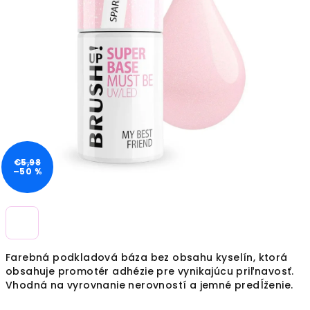
€5,98
–50 %
Farebná podkladová báza bez obsahu kyselín, ktorá
obsahuje p
romotér adhézie pre vynikajúcu priľnavosť.
Vhodná na vyrovnanie nerovností a jemné predĺženie.