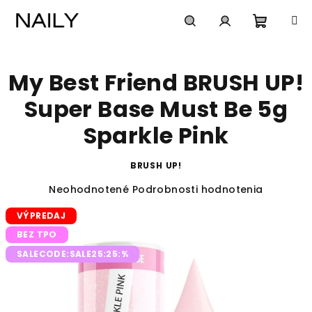
Prejsť
na
obsah
Nákup
Hľadať
Prihlásenie
My Best Friend BRUSH UP!
košík
Super Base Must Be 5g
Sparkle Pink
BRUSH UP!
Priemerné
Neohodnotené
Podrobnosti hodnotenia
hodnotenie
VÝPREDAJ
produktu
je
BEZ TPO
0,0
SALECODE:SALE25:25:%
z
5
hviezdičiek.