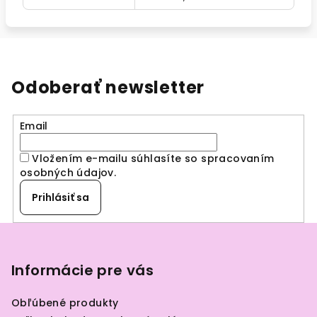
Odoberať newsletter
Email
Vložením e-mailu súhlasíte so spracovaním
osobných údajov
.
Prihlásiť sa
Z
á
p
Informácie pre vás
ä
Obľúbené produkty
t