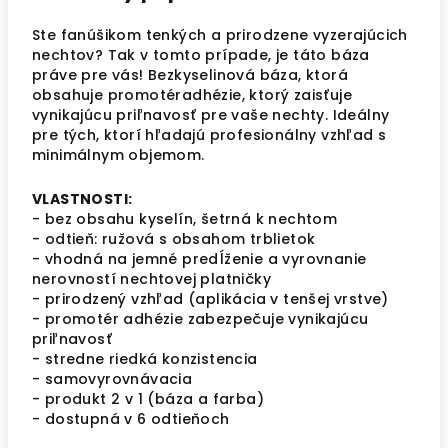
Ste fanúšikom tenkých a prirodzene vyzerajúcich
nechtov? Tak v tomto prípade, je táto báza
práve pre vás! B
ezkyselinová báza, ktorá
obsahuje promotér
adhézie, ktorý zaisťuje
vynikajúcu priľnavosť pre vaše nechty. Ideálny
pre tých, ktorí hľadajú profesionálny vzhľad s
minimálnym objemom.
VLASTNOSTI:
- bez obsahu kyselín, šetrná k nechtom
- odtieň: ružová s obsahom trblietok
- vhodná na jemné predĺženie a vyrovnanie
nerovností nechtovej platničky
- prirodzený vzhľad (aplikácia v tenšej vrstve)
- p
romotér adhézie zabezpečuje vynikajúcu
priľnavosť
- stredne riedká konzistencia
- samovyrovnávacia
- produkt 2 v 1 (báza a farba)
- dostupná v 6 odtieňoch