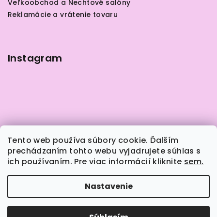
Veľkoobchod a Nechtové salóny
i
Reklamácie a vrátenie tovaru
e
Instagram
Tento web používa súbory cookie. Ďalším
prechádzaním tohto webu vyjadrujete súhlas s
ich používaním. Pre viac informácií kliknite
sem.
Sledovať na Instagrame
Nastavenie
Copyright 2026
Naily.sk
. Všetky práva vyhradené.