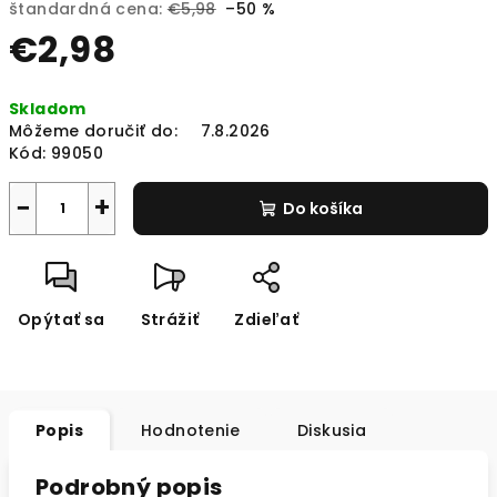
štandardná cena:
€5,98
–50 %
€2,98
Jednotková
Skladom
cena:
Môžeme doručiť do:
7.8.2026
Kód:
99050
−
+
Do košíka
Opýtať sa
Strážiť
Zdieľať
Popis
Hodnotenie
Diskusia
Podrobný popis