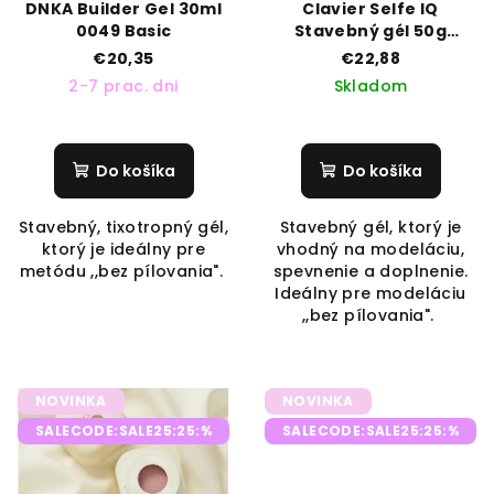
DNKA Builder Gel 30ml
Clavier Selfe IQ
u
0049 Basic
Stavebný gél 50g
k
ICONIC NUDE 02
€20,35
€22,88
t
2-7 prac. dni
Skladom
o
v
Do košíka
Do košíka
Stavebný, tixotropný gél,
Stavebný gél, ktorý je
ktorý je ideálny pre
vhodný na modeláciu,
metódu ,,bez pílovania".
spevnenie a doplnenie.
Ideálny pre modeláciu
,,bez pílovania".
NOVINKA
NOVINKA
SALECODE:SALE25:25:%
SALECODE:SALE25:25:%