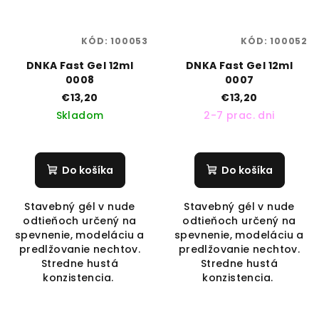
KÓD:
100053
KÓD:
100052
DNKA Fast Gel 12ml
DNKA Fast Gel 12ml
0008
0007
€13,20
€13,20
Skladom
2-7 prac. dni
Do košíka
Do košíka
Stavebný gél v nude
Stavebný gél v nude
odtieňoch určený na
odtieňoch určený na
spevnenie, modeláciu a
spevnenie, modeláciu a
predlžovanie nechtov.
predlžovanie nechtov.
Stredne hustá
Stredne hustá
konzistencia.
konzistencia.