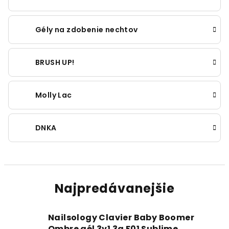
Gély na zdobenie nechtov
BRUSH UP!
Molly Lac
DNKA
Najpredávanejšie
Nailsology Clavier Baby Boomer
Ombre gél 3v1 3g F01 Sublime