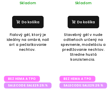
Skladom
Skladom
Do košíka
Do košíka
Fialový gél, ktorý je
Stavebný gél v nude
ideálny na ombré, nail
odtieňoch určený na
art a pečiatkovanie
spevnenie, modeláciu a
nechtov.
predlžovanie nechtov.
Stredne hustá
konzistencia.
BEZ HEMA A TPO
BEZ HEMA A TPO
SALECODE:SALE25:25:%
SALECODE:SALE25:25:%