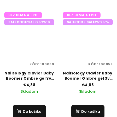
BEZ HEMA A TPO
BEZ HEMA A TPO
SALECODE:SALE25:25:%
SALECODE:SALE25:25:%
KÓD:
100060
KÓD:
100059
Nailsology Clavier Baby
Nailsology Clavier Baby
Boomer Ombre gél 3v1
Boomer Ombre gél 3v1
3g R09 „Cocowater”,
3g R12 „Plum”
€4,88
€4,88
Skladom
Skladom
Do košíka
Do košíka