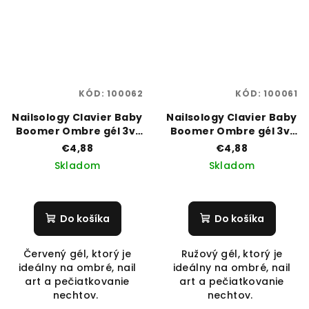
KÓD:
100062
KÓD:
100061
Nailsology Clavier Baby
Nailsology Clavier Baby
Boomer Ombre gél 3v1
Boomer Ombre gél 3v1
3g R02 ” Strawberry”
3g R03″ Raspberry”,
€4,88
€4,88
Skladom
Skladom
Do košíka
Do košíka
Červený gél, ktorý je
Ružový gél, ktorý je
ideálny na ombré, nail
ideálny na ombré, nail
art a pečiatkovanie
art a pečiatkovanie
nechtov.
nechtov.