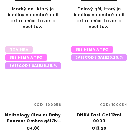
Modrý gél, ktorý je
Fialový gél, ktorý je
ideálny na ombré, nail
ideálny na ombré, nail
art a pečiatkovanie
art a pečiatkovanie
nechtov.
nechtov.
NOVINKA
BEZ HEMA A TPO
BEZ HEMA A TPO
SALECODE:SALE25:25:%
SALECODE:SALE25:25:%
KÓD:
100058
KÓD:
100054
Nailsology Clavier Baby
DNKA Fast Gel 12ml
Boomer Ombre gél 3v1
0009
3g R11 „Wildberry”
€4,88
€13,20