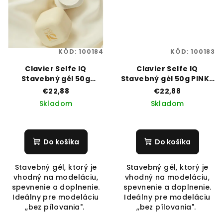
KÓD:
100184
KÓD:
100183
Clavier Selfe IQ
Clavier Selfe IQ
Stavebný gél 50g
Stavebný gél 50g PINKY
ICONIC PINK 01
PROMISE 03
€22,88
€22,88
Skladom
Skladom
Do košíka
Do košíka
Stavebný gél, ktorý je
Stavebný gél, ktorý je
vhodný na modeláciu,
vhodný na modeláciu,
spevnenie a doplnenie.
spevnenie a doplnenie.
Ideálny pre modeláciu
Ideálny pre modeláciu
,,bez pílovania".
,,bez pílovania".