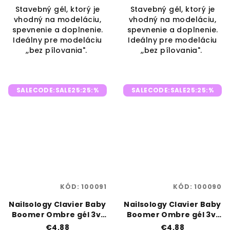
Stavebný gél, ktorý je
Stavebný gél, ktorý je
vhodný na modeláciu,
vhodný na modeláciu,
spevnenie a doplnenie.
spevnenie a doplnenie.
Ideálny pre modeláciu
Ideálny pre modeláciu
,,bez pílovania".
,,bez pílovania".
SALECODE:SALE25:25:%
SALECODE:SALE25:25:%
KÓD:
100091
KÓD:
100090
Nailsology Clavier Baby
Nailsology Clavier Baby
Boomer Ombre gél 3v1
Boomer Ombre gél 3v1
3g P11 „Aquille”
3g P10 „Vanille”
€4,88
€4,88