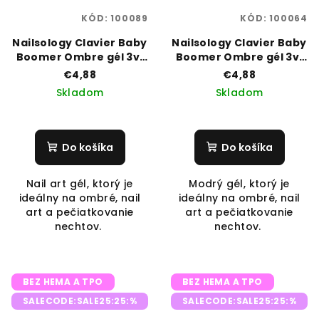
KÓD:
100089
KÓD:
100064
Nailsology Clavier Baby
Nailsology Clavier Baby
Boomer Ombre gél 3v1
Boomer Ombre gél 3v1
3g P12 „Mintelle”
3g R10 „Blueberry”,
€4,88
€4,88
Skladom
Skladom
Do košíka
Do košíka
Nail art gél, ktorý je
Modrý gél, ktorý je
ideálny na ombré, nail
ideálny na ombré, nail
art a pečiatkovanie
art a pečiatkovanie
nechtov.
nechtov.
BEZ HEMA A TPO
BEZ HEMA A TPO
SALECODE:SALE25:25:%
SALECODE:SALE25:25:%