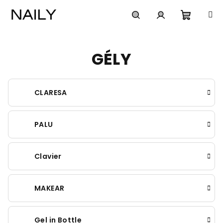
Prejsť
na
obsah
Nákup
Hľadať
Prihlásenie
GÉLY
košík
CLARESA
PALU
Clavier
MAKEAR
Gel in Bottle