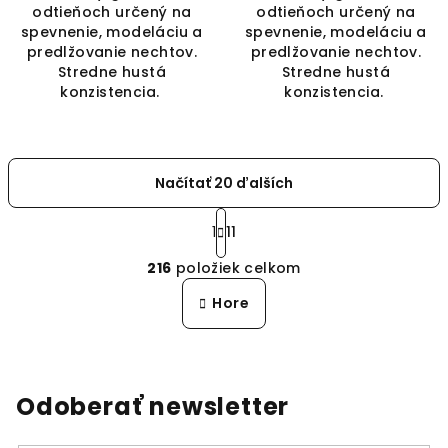
odtieňoch určený na
odtieňoch určený na
spevnenie, modeláciu a
spevnenie, modeláciu a
predlžovanie nechtov.
predlžovanie nechtov.
Stredne hustá
Stredne hustá
konzistencia.
konzistencia.
Načítať 20 ďalších
S
t
1
11
O
r
216
položiek celkom
á
v
n
l
Hore
k
á
o
d
v
a
a
n
c
Odoberať newsletter
i
i
e
e