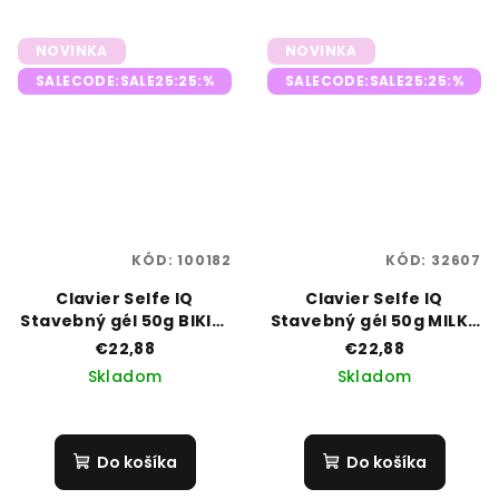
NOVINKA
NOVINKA
SALECODE:SALE25:25:%
SALECODE:SALE25:25:%
KÓD:
100182
KÓD:
32607
Clavier Selfe IQ
Clavier Selfe IQ
Stavebný gél 50g BIKINI
Stavebný gél 50g MILKY
BODY 04
MAMMA 05
€22,88
€22,88
Skladom
Skladom
Do košíka
Do košíka