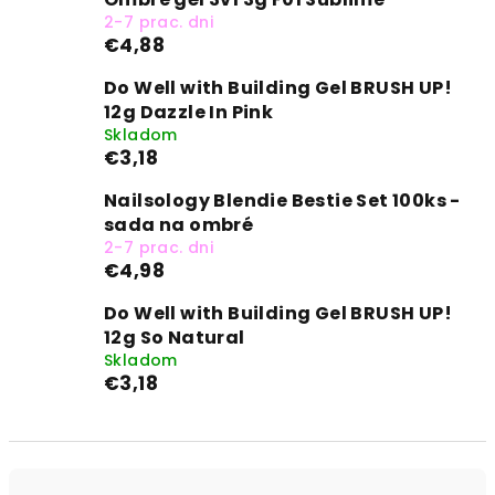
2-7 prac. dni
€4,88
Do Well with Building Gel BRUSH UP!
12g Dazzle In Pink
Skladom
€3,18
Nailsology Blendie Bestie Set 100ks -
sada na ombré
2-7 prac. dni
€4,98
Do Well with Building Gel BRUSH UP!
12g So Natural
Skladom
€3,18
R