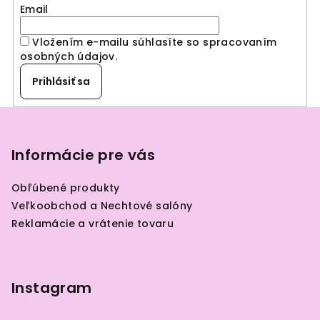
p
Email
r
v
Vložením e-mailu súhlasíte so spracovaním
k
osobných údajov
.
y
Prihlásiť sa
v
ý
Z
p
á
i
p
Informácie pre vás
s
u
ä
Obľúbené produkty
t
Veľkoobchod a Nechtové salóny
i
Reklamácie a vrátenie tovaru
e
Instagram