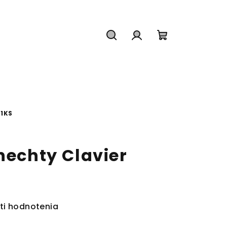
Hľadať
Prihlásenie
Nákupný
košík
 1KS
nechty Clavier
ti hodnotenia