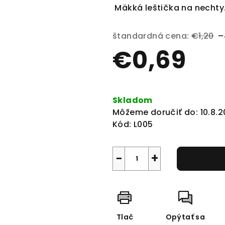
produktu
Mäkká leštička na nechty
je
0,0
štandardná cena:
€1,20
–
z
€0,69
5
hviezdičiek.
Jednotková
cena:
Skladom
Môžeme doručiť do:
10.8.
Kód:
L005
−
+
Tlač
Opýtať sa