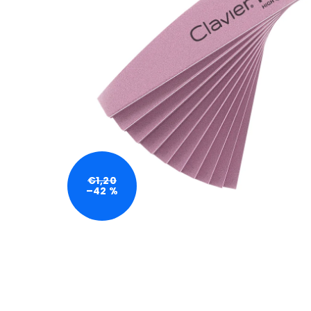
€1,20
–42 %