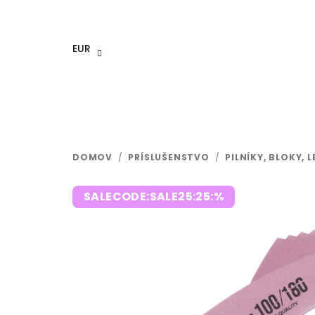
Prejsť
na
obsah
EUR
DOMOV
/
PRÍSLUŠENSTVO
/
PILNÍKY, BLOKY, 
SALECODE:SALE25:25:%