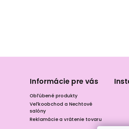
Z
á
Informácie pre vás
Ins
p
ä
Obľúbené produkty
t
Veľkoobchod a Nechtové
salóny
i
Reklamácie a vrátenie tovaru
e