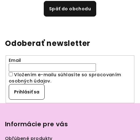
Späť do obchodu
Odoberať newsletter
Email
Vložením e-mailu súhlasíte so spracovaním
osobných údajov
.
Prihlásiť sa
Z
á
p
Informácie pre vás
ä
Obľúbené produkty