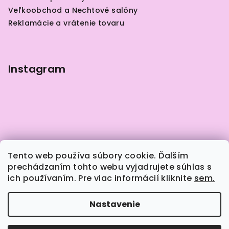
t
Veľkoobchod a Nechtové salóny
i
Reklamácie a vrátenie tovaru
e
Instagram
Tento web používa súbory cookie. Ďalším
prechádzaním tohto webu vyjadrujete súhlas s
ich používaním. Pre viac informácií kliknite
sem.
Sledovať na Instagrame
Nastavenie
Copyright 2026
Naily.sk
. Všetky práva vyhradené.