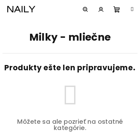
Prejsť
na
obsah
Nákup
Hľadať
Prihlásenie
Milky - mliečne
košík
Produkty ešte len pripravujeme.
Môžete sa ale pozrieť na ostatné
kategórie.