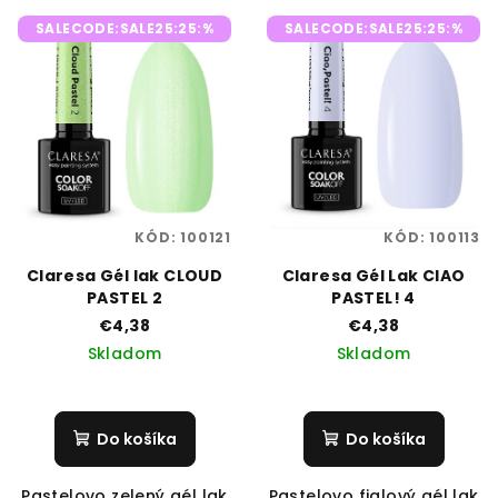
V
r
SALECODE:SALE25:25:%
SALECODE:SALE25:25:%
ý
o
p
d
i
u
s
k
p
t
r
o
o
v
KÓD:
100121
KÓD:
100113
d
Claresa Gél lak CLOUD
Claresa Gél Lak CIAO
u
PASTEL 2
PASTEL! 4
k
€4,38
€4,38
t
Skladom
Skladom
o
v
Do košíka
Do košíka
Pastelovo zelený gél lak
Pastelovo fialový gél lak