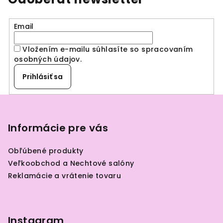
i
e
e
p
Email
r
v
Vložením e-mailu súhlasíte so spracovaním
k
osobných údajov
.
y
Prihlásiť sa
v
ý
Z
p
á
i
p
Informácie pre vás
s
u
ä
Obľúbené produkty
t
Veľkoobchod a Nechtové salóny
i
Reklamácie a vrátenie tovaru
e
Instagram