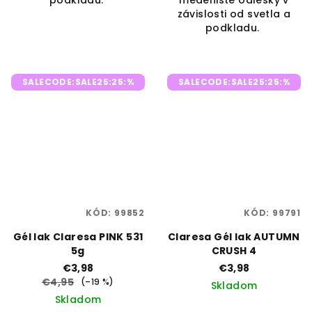
podkladu.
medenisté odlesky v
závislosti od svetla a
podkladu.
SALECODE:SALE25:25:%
SALECODE:SALE25:25:%
KÓD:
99852
KÓD:
99791
Gél lak Claresa PINK 531
Claresa Gél lak AUTUMN
5g
CRUSH 4
€3,98
€3,98
€4,95
(–19 %)
Skladom
Skladom