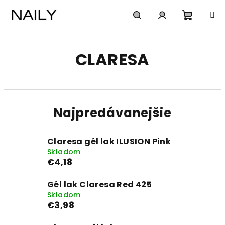
Prejsť
na
obsah
Nákup
Hľadať
Prihlásenie
CLARESA
košík
Najpredávanejšie
Claresa gél lak ILUSION Pink
Skladom
€4,18
Gél lak Claresa Red 425
Skladom
€3,98