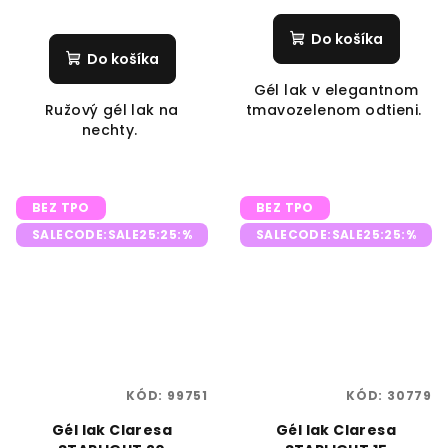
Do košíka
Do košíka
Gél lak v elegantnom
Ružový gél lak na
tmavozelenom odtieni.
nechty.
BEZ TPO
BEZ TPO
SALECODE:SALE25:25:%
SALECODE:SALE25:25:%
KÓD:
99751
KÓD:
30779
Gél lak Claresa
Gél lak Claresa