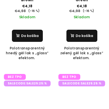
Brown
Green
€4,18
€4,18
€4,98
€4,98
(–16 %)
(–16 %)
Skladom
Skladom
Do košíka
Do košíka
Polotransparentný
Polotransparentný
hnedý gél lak s „glass“
zelený gél lak s „glass“
efektom.
efektom.
BEZ TPO
BEZ TPO
SALECODE:SALE25:25:%
SALECODE:SALE25:25:%