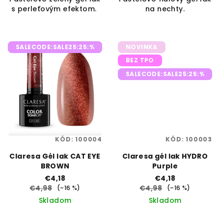
s perleťovým efektom.
na nechty.
SALECODE:SALE25:25:%
NOVINKA
BEZ TPO
SALECODE:SALE25:25:%
KÓD:
100004
KÓD:
100003
Claresa Gél lak CAT EYE
Claresa gél lak HYDRO
BROWN
Purple
€4,18
€4,18
€4,98
€4,98
(–16 %)
(–16 %)
Skladom
Skladom