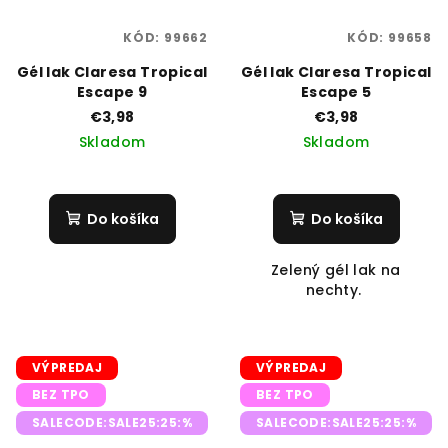
KÓD:
99662
KÓD:
99658
Gél lak Claresa Tropical
Gél lak Claresa Tropical
Escape 9
Escape 5
€3,98
€3,98
Skladom
Skladom
Do košíka
Do košíka
Zelený gél lak na
nechty.
VÝPREDAJ
VÝPREDAJ
BEZ TPO
BEZ TPO
SALECODE:SALE25:25:%
SALECODE:SALE25:25:%