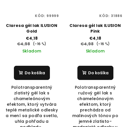
KÓD:
99999
KÓD:
31886
Claresa gél lak ILUSION
Claresa gél lak ILUSION
Gold
Pink
€4,18
€4,18
€4,98
€4,98
(–16 %)
(–16 %)
Skladom
Skladom
Do košíka
Do košíka
Polotransparentný
Polotransparentný
zlatistý gél lak s
ružový gél lak s
chameleónovým
chameleónovým
efektom, ktorý vytvára
efektom, ktorý
teplé metalické odlesky
prechádza od
a mení sa podľa svetla,
malinových tónov po
uhla pohľadu a
jemné zlatisto-