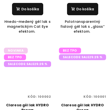
Do košíka
Do košíka
Hnedo-medený gél lak s
Polotransparentný
magnetickým Cat Eye
fialový gél lak s „glass“
efektom.
efektom.
NOVINKA
BEZ TPO
BEZ TPO
SALECODE:SALE25:25:%
SALECODE:SALE25:25:%
KÓD:
100002
KÓD:
100001
Claresa gél lak HYDRO
Claresa gél lak HYDRO