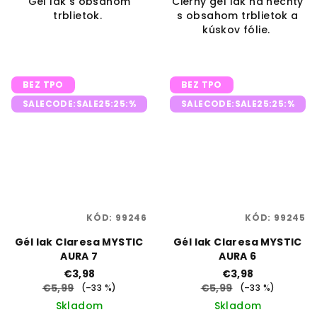
Gél lak s obsahom
Čierny gél lak na nechty
trblietok.
s obsahom trblietok a
kúskov fólie.
BEZ TPO
BEZ TPO
SALECODE:SALE25:25:%
SALECODE:SALE25:25:%
KÓD:
99246
KÓD:
99245
Gél lak Claresa MYSTIC
Gél lak Claresa MYSTIC
AURA 7
AURA 6
€3,98
€3,98
€5,99
€5,99
(–33 %)
(–33 %)
Skladom
Skladom