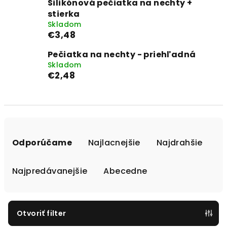
Silikónová pečiatka na nechty +
stierka
Skladom
€3,48
Pečiatka na nechty - priehľadná
Skladom
€2,48
R
a
Odporúčame
Najlacnejšie
Najdrahšie
d
e
Najpredávanejšie
Abecedne
n
i
e
Otvoriť filter