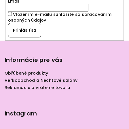
Email
c
i
Vložením e-mailu súhlasíte so spracovaním
e
osobných údajov
.
p
r
Prihlásiť sa
v
k
Z
y
á
v
p
Informácie pre vás
ý
ä
p
Obľúbené produkty
i
t
Veľkoobchod a Nechtové salóny
s
i
Reklamácie a vrátenie tovaru
u
e
Instagram