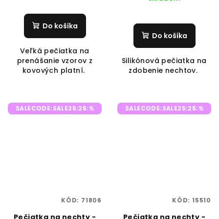
Do košíka
Do košíka
Veľká pečiatka na
prenášanie vzorov z
Silikónová pečiatka na
kovových platní.
zdobenie nechtov.
SALECODE:SALE25:25:%
SALECODE:SALE25:25:%
KÓD:
71806
KÓD:
15510
Pečiatka na nechty -
Pečiatka na nechty -