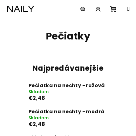
Prejsť
na
obsah
Nákup
Hľadať
Prihlásenie
Pečiatky
košík
Najpredávanejšie
Pečiatka na nechty - ružová
Skladom
€2,48
Pečiatka na nechty - modrá
Skladom
€2,48