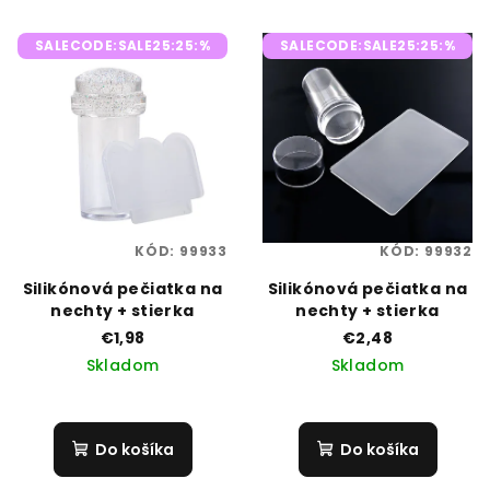
p
V
r
SALECODE:SALE25:25:%
SALECODE:SALE25:25:%
ý
o
p
d
i
u
s
k
p
t
r
o
o
v
KÓD:
99933
KÓD:
99932
d
Silikónová pečiatka na
Silikónová pečiatka na
u
nechty + stierka
nechty + stierka
k
€1,98
€2,48
t
Skladom
Skladom
o
v
Do košíka
Do košíka