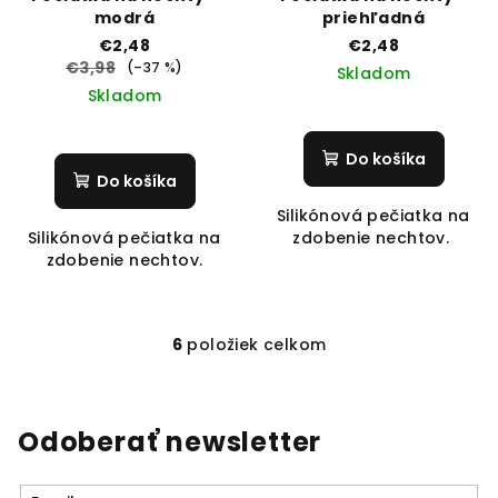
modrá
priehľadná
€2,48
€2,48
€3,98
(–37 %)
Skladom
Skladom
Do košíka
Do košíka
Silikónová pečiatka na
Silikónová pečiatka na
zdobenie nechtov.
zdobenie nechtov.
6
položiek celkom
O
v
l
á
Odoberať newsletter
d
a