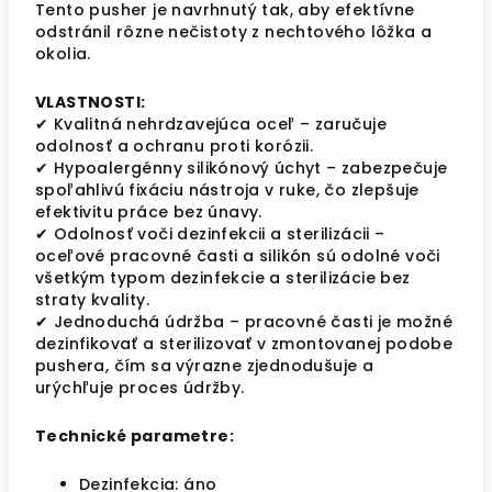
Tento pusher je navrhnutý tak, aby efektívne
odstránil rôzne nečistoty z nechtového lôžka a
okolia.
VLASTNOSTI:
✔ Kvalitná nehrdzavejúca oceľ – zaručuje
odolnosť a ochranu proti korózii.
✔ Hypoalergénny silikónový úchyt – zabezpečuje
spoľahlivú fixáciu nástroja v ruke, čo zlepšuje
efektivitu práce bez únavy.
✔ Odolnosť voči dezinfekcii a sterilizácii –
oceľové pracovné časti a silikón sú odolné voči
všetkým typom dezinfekcie a sterilizácie bez
straty kvality.
✔ Jednoduchá údržba – pracovné časti je možné
dezinfikovať a sterilizovať v zmontovanej podobe
pushera, čím sa výrazne zjednodušuje a
urýchľuje proces údržby.
Technické parametre:
Dezinfekcia: áno