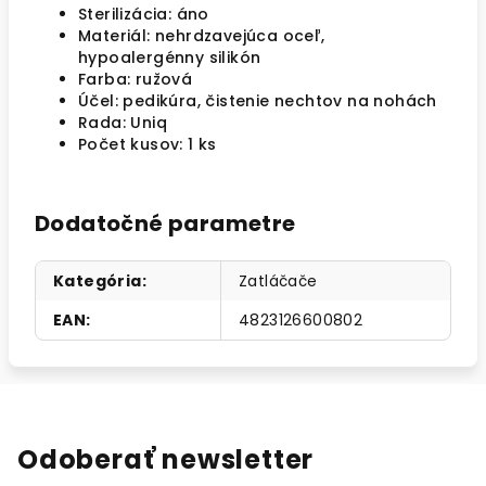
Sterilizácia: áno
Materiál: nehrdzavejúca oceľ,
hypoalergénny silikón
Farba: ružová
Účel: pedikúra, čistenie nechtov na nohách
Rada: Uniq
Počet kusov: 1 ks
Dodatočné parametre
Kategória
:
Zatláčače
EAN
:
4823126600802
Odoberať newsletter