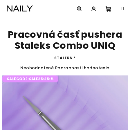
Prejsť
na
obsah
Nákup
Hľadať
Prihlásenie
Pracovná časť pushera
košík
Staleks Combo UNIQ
STALEKS ®
Priemerné
Neohodnotené
Podrobnosti hodnotenia
hodnotenie
SALECODE:SALE25:25:%
produktu
je
0,0
z
5
hviezdičiek.