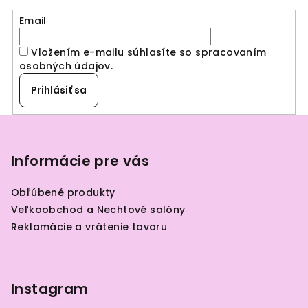
Email
Vložením e-mailu súhlasíte so spracovaním
osobných údajov
.
Prihlásiť sa
Z
á
p
Informácie pre vás
ä
Obľúbené produkty
t
Veľkoobchod a Nechtové salóny
i
Reklamácie a vrátenie tovaru
e
Instagram