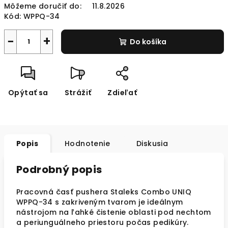
Môžeme doručiť do:
11.8.2026
Kód:
WPPQ-34
−
+
Do košíka
Opýtať sa
Strážiť
Zdieľať
Popis
Hodnotenie
Diskusia
Podrobný popis
Pracovná časť pushera Staleks Combo UNIQ
WPPQ-34 s zakriveným tvarom je ideálnym
nástrojom na ľahké čistenie oblasti pod nechtom
a periunguálneho priestoru počas pedikúry.