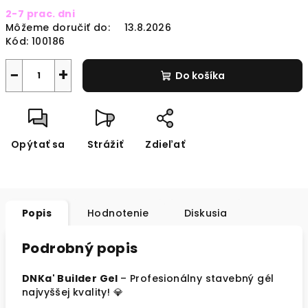
Jednotková
2-7 prac. dni
cena:
Môžeme doručiť do:
13.8.2026
Kód:
100186
−
+
Do košíka
Opýtať sa
Strážiť
Zdieľať
Popis
Hodnotenie
Diskusia
Podrobný popis
DNKa' Builder Gel
– Profesionálny stavebný gél
najvyššej kvality! 💎