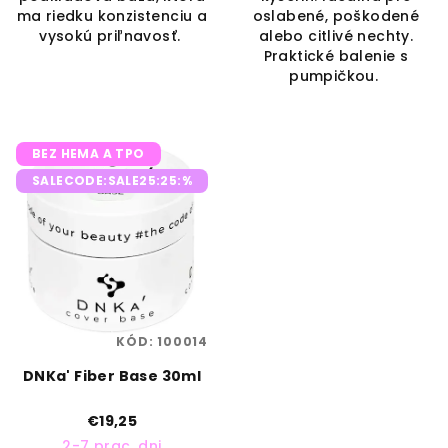
ma riedku konzistenciu a
oslabené, poškodené
vysokú priľnavosť.
alebo citlivé nechty.
Praktické balenie s
pumpičkou.
BEZ HEMA A TPO
SALECODE:SALE25:25:%
KÓD:
100014
DNKa' Fiber Base 30ml
€19,25
2-7 prac. dni