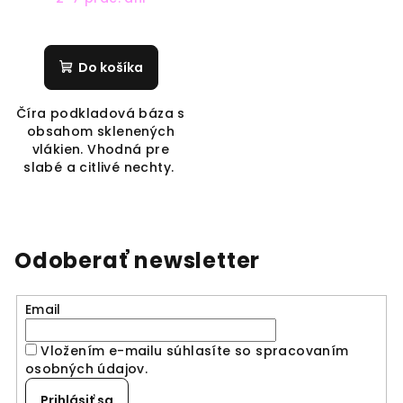
Do košíka
Číra podkladová báza s
obsahom sklenených
vlákien. Vhodná pre
slabé a citlivé nechty.
Odoberať newsletter
Email
Vložením e-mailu súhlasíte so spracovaním
osobných údajov
.
Prihlásiť sa