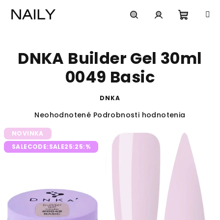
Prejsť
na
obsah
Nákup
Hľadať
Prihlásenie
DNKA Builder Gel 30ml
košík
0049 Basic
DNKA
Priemerné
Neohodnotené
Podrobnosti hodnotenia
hodnotenie
NOVINKA
produktu
je
SALECODE:SALE25:25:%
0,0
z
5
hviezdičiek.