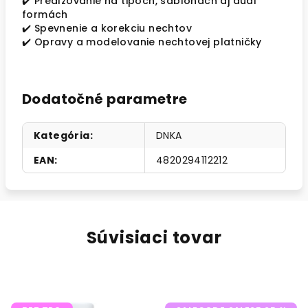
✔️ Predlžovanie na tipoch, šablónach aj dual
formách
✔️ Spevnenie a korekciu nechtov
✔️ Opravy a modelovanie nechtovej platničky
Dodatočné parametre
Kategória
:
DNKA
EAN
:
4820294112212
Súvisiaci tovar