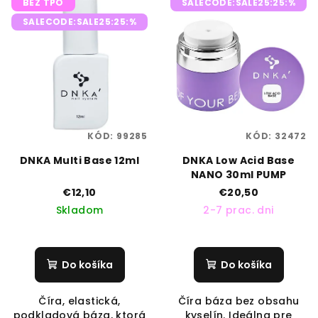
BEZ TPO
SALECODE:SALE25:25:%
SALECODE:SALE25:25:%
KÓD:
99285
KÓD:
32472
DNKA Multi Base 12ml
DNKA Low Acid Base
NANO 30ml PUMP
€12,10
€20,50
Skladom
2-7 prac. dni
Do košíka
Do košíka
Číra, elastická,
Číra báza bez obsahu
podkladová báza, ktorá
kyselín. Ideálna pre