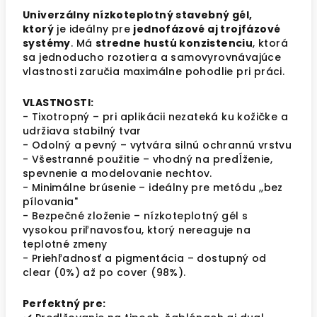
Univerzálny nízkoteplotný stavebný gél,
ktorý
je ideálny pre
jednofázové aj trojfázové
systémy
. Má
stredne hustú konzistenciu
, ktorá
sa jednoducho rozotiera a samovyrovnávajúce
vlastnosti zaručia maximálne pohodlie pri práci.
VLASTNOSTI:
-
Tixotropný
– pri aplikácii nezateká ku kožičke a
udržiava stabilný tvar
- Odolný a pevný – vytvára silnú ochrannú vrstvu
- Všestranné použitie – vhodný na predĺženie,
spevnenie a modelovanie nechtov.
- Minimálne brúsenie – ideálny pre metódu ,,bez
pílovania"
- Bezpečné zloženie – nízkoteplotný gél s
vysokou priľnavosťou, ktorý nereaguje na
teplotné zmeny
- Priehľadnosť a pigmentácia – dostupný od
clear (0%) až po cover (98%).
Perfektný pre: