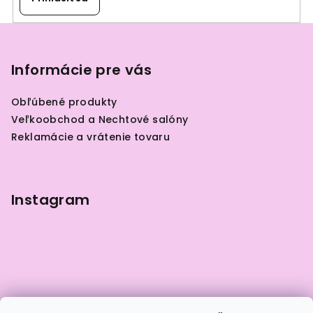
Z
á
p
Informácie pre vás
ä
Obľúbené produkty
t
Veľkoobchod a Nechtové salóny
i
Reklamácie a vrátenie tovaru
e
Instagram