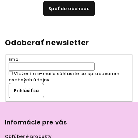
Späť do obchodu
Odoberať newsletter
Email
Vložením e-mailu súhlasíte so spracovaním
osobných údajov
.
Prihlásiť sa
Z
á
p
Informácie pre vás
ä
Obľúbené produkty