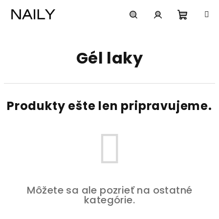
Prejsť
na
obsah
Nákup
Hľadať
Prihlásenie
Gél laky
košík
Produkty ešte len pripravujeme.
Môžete sa ale pozrieť na ostatné
kategórie.