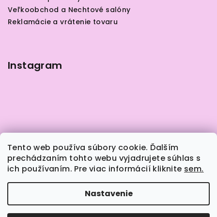
t
Veľkoobchod a Nechtové salóny
i
Reklamácie a vrátenie tovaru
e
Instagram
Tento web používa súbory cookie. Ďalším
prechádzaním tohto webu vyjadrujete súhlas s
ich používaním. Pre viac informácií kliknite
sem.
Sledovať na Instagrame
Nastavenie
Copyright 2026
Naily.sk
. Všetky práva vyhradené.