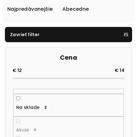
d
e
Najpredávanejšie
Abecedne
n
i
e
Zavrieť filter
p
r
Cena
o
d
€
12
€
14
u
k
t
o
Na sklade
2
v
Akcia
0