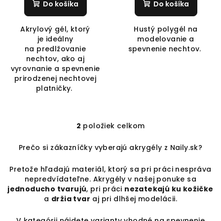
Do košíka
Do košíka
Akrylový gél, ktorý
Hustý polygél na
je ideálny
modelovanie a
na predlžovanie
spevnenie nechtov.
nechtov, ako aj
vyrovnanie a spevnenie
prirodzenej nechtovej
platničky.
2
položiek celkom
O
v
Prečo si zákazníčky vyberajú akrygély z Naily.sk?
l
á
Pretože hľadajú materiál, ktorý sa pri práci nespráva
d
nepredvídateľne. Akrygély v našej ponuke sa
a
jednoducho tvarujú
, pri práci
nezatekajú ku kožičke
c
a
držia tvar
aj pri dlhšej modelácii.
i
V kategórii nájdete varianty vhodné na spevnenie