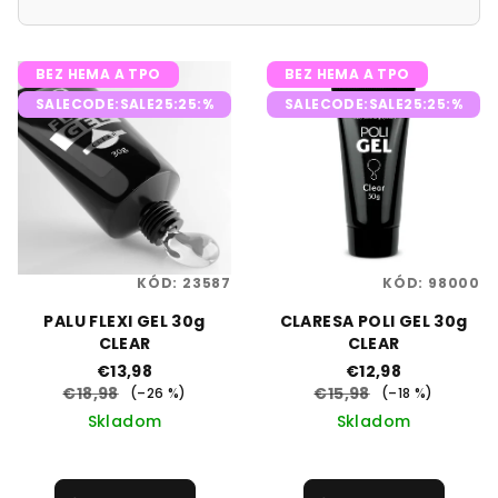
V
BEZ HEMA A TPO
BEZ HEMA A TPO
ý
SALECODE:SALE25:25:%
SALECODE:SALE25:25:%
p
i
s
p
r
o
KÓD:
23587
KÓD:
98000
d
PALU FLEXI GEL 30g
CLARESA POLI GEL 30g
u
CLEAR
CLEAR
k
€13,98
€12,98
t
€18,98
€15,98
(–26 %)
(–18 %)
Skladom
Skladom
o
v