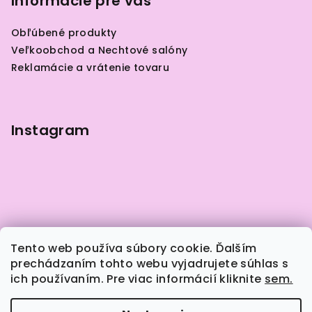
p
Informácie pre vás
ä
Obľúbené produkty
t
Veľkoobchod a Nechtové salóny
i
Reklamácie a vrátenie tovaru
e
Instagram
Tento web používa súbory cookie. Ďalším
prechádzaním tohto webu vyjadrujete súhlas s
ich používaním. Pre viac informácií kliknite
sem.