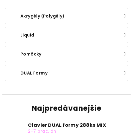
Akrygély (Polygély)
Liquid
Pomôcky
DUAL Formy
Najpredávanejšie
Clavier DUAL formy 288ks MIX
2-7 prac. dni