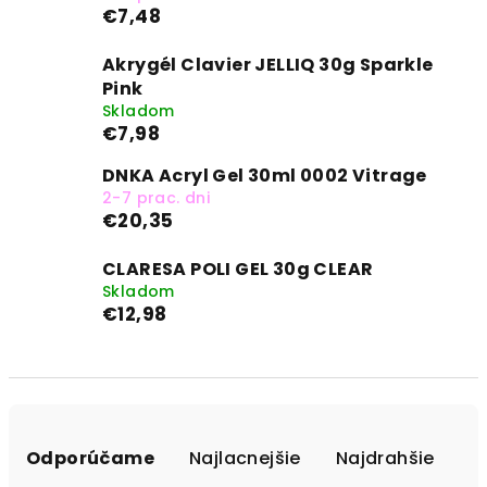
€7,48
Akrygél Clavier JELLIQ 30g Sparkle
Pink
Skladom
€7,98
DNKA Acryl Gel 30ml 0002 Vitrage
2-7 prac. dni
€20,35
CLARESA POLI GEL 30g CLEAR
Skladom
€12,98
R
a
Odporúčame
Najlacnejšie
Najdrahšie