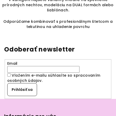
e
prírodných nechtov, modeláciu na DUAL formách alebo
p
šablónach.
r
v
Odporúčame kombinovať s profesionálnym štetcom a
k
tekutinou na uhladenie povrchu
y
v
ý
p
Odoberať newsletter
i
s
Email
u
Vložením e-mailu súhlasíte so spracovaním
osobných údajov
.
Prihlásiť sa
Z
á