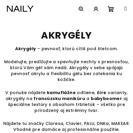
Prejsť
na
obsah
Nákup
Hľadať
Prihlásenie
AKRYGÉLY
košík
Akrygély
– pevnosť, ktorú cítiš pod štetcom.
Modelujte, predlžujte a spevňujte nechty s presnosťou,
ktorú Vám gél sám nedá. Akrygély v sebe spájajú
pevnosť akrylu a flexibilitu gélu bez zatekania ku
kožičke.
V ponuke nájdete
kamuflážne
odtiene,
číre
varianty,
akrygély na
francúzsku manikúru
a
babyboomer
aj
špeciálne textúry s obsahom trblietok – všetko pre
prirodzený aj extrémny tvar.
Nájdete tu značky Claresa, Clavier, PALU, DNKa, MAKEAR.
Vhodné pre domáce aj profesionálne použitie.