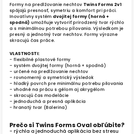
Formy na predlžovanie nechtov
Twins Forms 2v1
spájajú presnosť, symetriu a komfort pri práci.
Inovatívny systém
dvojitej formy (horná +
spodná)
umožňuje vytvoriť prirodzený tvar rýchlo
a s minimálnou potrebou pílovania.
Výsledkom je
presný a jednotný tvar nechtov.
Formy výrazne
skracujú čas práce.
VLASTNOSTI:
- flexibilné plastové formy
– systém dvojitej formy (horná + spodná)
– určené na predlžovanie nechtov
– rovnomerný a symetrický výsledok
– hladký povrch pre minimálnu potrebu pilovania
– vhodné na prácu s gélom aj akrygélom
– skracujú čas modelácie
– jednoduchá a presná aplikácia
- hranatý tvar (Balerina)
Prečo si Twins Forms Oval obľúbite?
- rýchla a jednoduchá aplikácia bez stresu