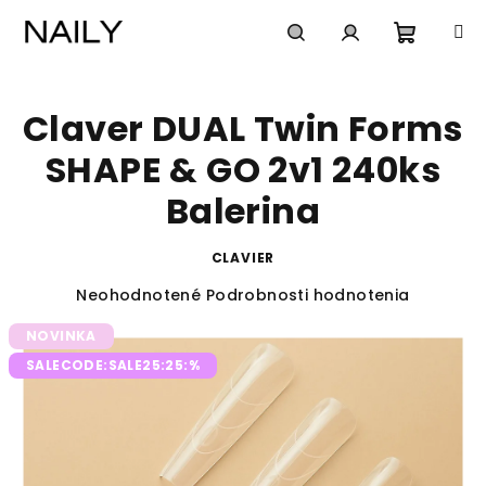
Prejsť
na
obsah
Nákup
Hľadať
Prihlásenie
Claver DUAL Twin Forms
košík
SHAPE & GO 2v1 240ks
Balerina
CLAVIER
Priemerné
Neohodnotené
Podrobnosti hodnotenia
hodnotenie
NOVINKA
produktu
je
SALECODE:SALE25:25:%
0,0
z
5
hviezdičiek.