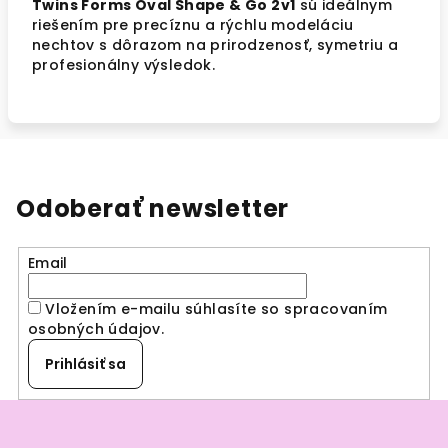
Twins Forms Oval Shape & Go 2v1
sú ideálnym
riešením pre precíznu a rýchlu modeláciu
nechtov s dôrazom na prirodzenosť, symetriu a
profesionálny výsledok.
Odoberať newsletter
Email
Vložením e-mailu súhlasíte so spracovaním
osobných údajov
.
Prihlásiť sa
Z
á