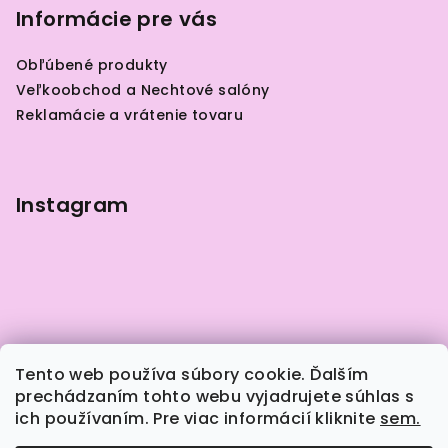
p
Informácie pre vás
ä
Obľúbené produkty
t
Veľkoobchod a Nechtové salóny
i
Reklamácie a vrátenie tovaru
e
Instagram
Tento web používa súbory cookie. Ďalším
prechádzaním tohto webu vyjadrujete súhlas s
ich používaním. Pre viac informácií kliknite
sem.