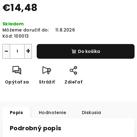
€14,48
Jednotková
Skladom
cena:
Môžeme doručiť do:
11.8.2026
Kód:
100013
−
+
Do košíka
Opýtať sa
Strážiť
Zdieľať
Popis
Hodnotenie
Diskusia
Podrobný popis