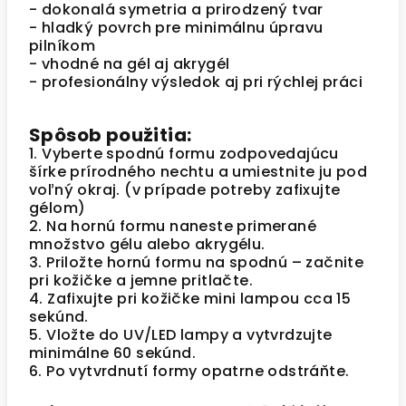
- dokonalá symetria a prirodzený tvar
- hladký povrch pre minimálnu úpravu
pilníkom
- vhodné na gél aj akrygél
- profesionálny výsledok aj pri rýchlej práci
Spôsob použitia:
1. Vyberte spodnú formu zodpovedajúcu
šírke prírodného nechtu a umiestnite ju pod
voľný okraj. (v prípade potreby zafixujte
gélom)
2. Na hornú formu naneste primerané
množstvo gélu alebo akrygélu.
3. Priložte hornú formu na spodnú – začnite
pri kožičke a jemne pritlačte.
4. Zafixujte pri kožičke mini lampou cca 15
sekúnd.
5. Vložte do UV/LED lampy a vytvrdzujte
minimálne 60 sekúnd.
6. Po vytvrdnutí formy opatrne odstráňte.