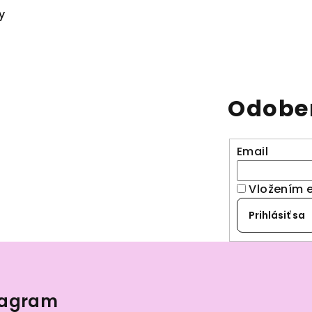
y
Odober
Email
Vložením 
Prihlásiť sa
tagram