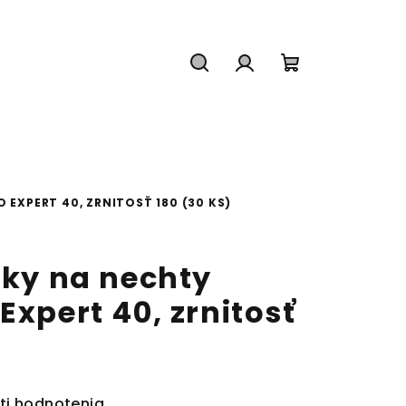
Hľadať
Prihlásenie
Nákupný
košík
O EXPERT 40, ZRNITOSŤ 180 (30 KS)
íky na nechty
Expert 40, zrnitosť
ti hodnotenia