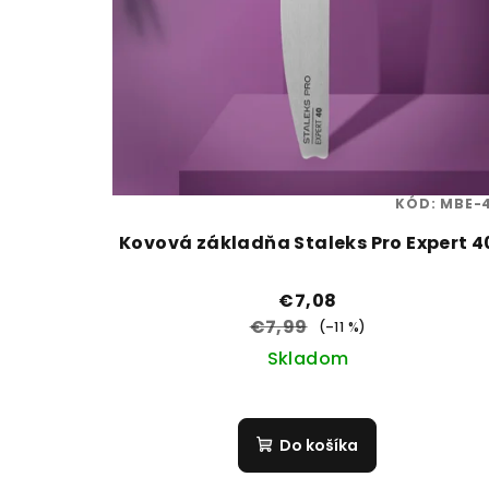
KÓD:
MBE-
Kovová základňa Staleks Pro Expert 4
€7,08
€7,99
(–11 %)
Skladom
Do košíka