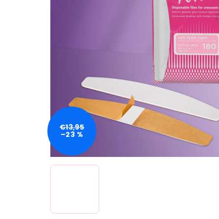
€13,95
–23 %