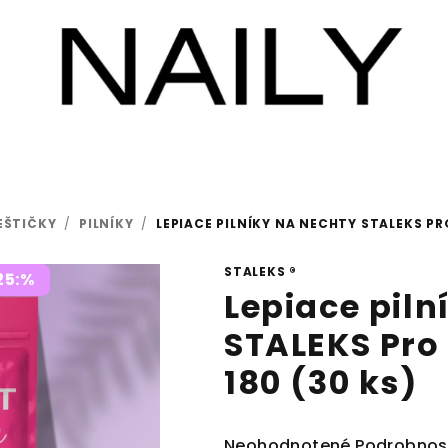
LEŠTIČKY
/
PILNÍKY
/
LEPIACE PILNÍKY NA NECHTY STALEKS PR
STALEKS ®
25:%
Lepiace piln
STALEKS Pro 
180 (30 ks)
Priemerné
Neohodnotené
Podrobnos