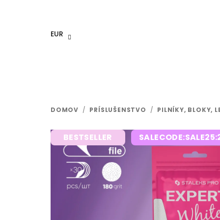
Prejsť
na
obsah
EUR
DOMOV
/
PRÍSLUŠENSTVO
/
PILNÍKY, BLOKY, 
BESTSELLER
SALECODE:SALE25: