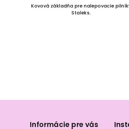
Kovová základňa pre nalepovacie pilník
Staleks.
Z
á
Informácie pre vás
Ins
p