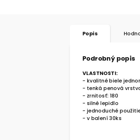
Popis
Hodno
Podrobný popis
VLASTNOSTI:
- kvalitné biele jedno
- tenká penová vrstva
- zrnitosť: 180
- silné lepidlo
- jednoduché použiti
- v balení 30ks