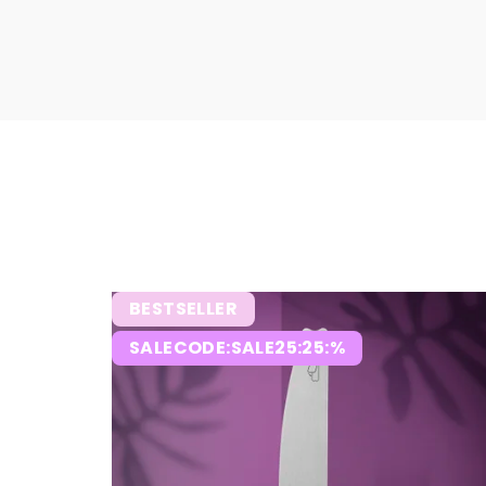
BESTSELLER
SALECODE:SALE25:25:%