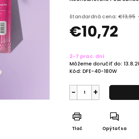
hodnotenie
produktu
štandardná cena:
€13,95
je
€10,72
0,0
z
5
Jednotková
hviezdičiek.
cena:
2-7 prac. dni
Môžeme doručiť do:
13.8.
Kód:
DFE-40-180W
−
+
Tlač
Opýtať sa