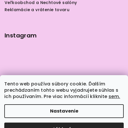
Veľkoobchod a Nechtové salóny
i
Reklamácie a vrátenie tovaru
e
Instagram
Tento web používa súbory cookie. Ďalším
prechádzaním tohto webu vyjadrujete súhlas s
ich používaním. Pre viac informácií kliknite
sem.
Sledovať na Instagrame
Nastavenie
Copyright 2026
Naily.sk
. Všetky práva vyhradené.