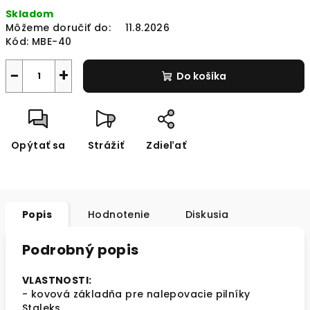
Jednotková
Skladom
cena:
Môžeme doručiť do:
11.8.2026
Kód:
MBE-40
−
+
Do košíka
Opýtať sa
Strážiť
Zdieľať
Popis
Hodnotenie
Diskusia
Podrobný popis
VLASTNOSTI:
- kovová základňa pre nalepovacie pilníky
Staleks