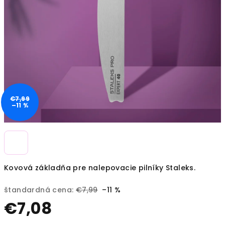
€7,99
–11 %
Kovová základňa pre nalepovacie pilníky Staleks.
štandardná cena:
€7,99
–11 %
€7,08