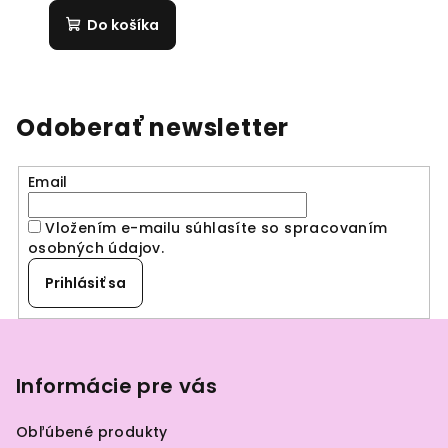
Do košíka
Odoberať newsletter
Email
Vložením e-mailu súhlasíte so spracovaním
osobných údajov
.
Prihlásiť sa
Z
á
p
Informácie pre vás
ä
Obľúbené produkty
t