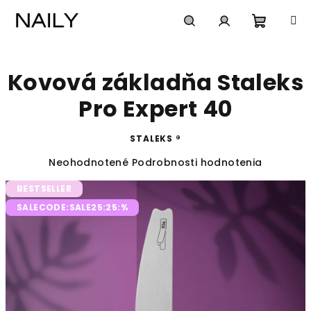
Prejsť
na
obsah
Nákup
Hľadať
Prihlásenie
Kovová základňa Staleks
košík
Pro Expert 40
STALEKS ®
Priemerné
Neohodnotené
Podrobnosti hodnotenia
hodnotenie
BESTSELLER
produktu
je
SALECODE:SALE25:25:%
0,0
z
5
hviezdičiek.