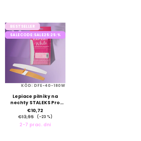
BESTSELLER
SALECODE:SALE25:25:%
KÓD:
DFE-40-180W
Lepiace pilníky na
nechty STALEKS Pro
Expert 40, zrnitosť 180
€10,72
(30 ks)
€13,95
(–23 %)
2-7 prac. dni