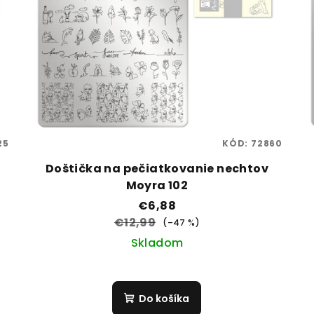
25
KÓD:
72860
Doštička na pečiatkovanie nechtov
Moyra 102
€6,88
€12,99
(–47 %)
Skladom
Do košíka