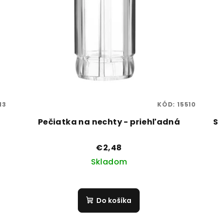
13
KÓD:
15510
Pečiatka na nechty - priehľadná
S
€2,48
Skladom
Do košíka