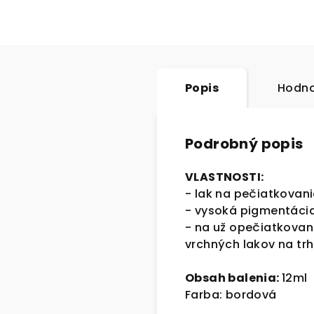
Popis
Hodno
Podrobný popis
VLASTNOSTI:
- lak na pečiatkovan
- vysoká pigmentácia
- na už opečiatkovan
vrchných lakov na tr
Obsah balenia:
12ml
Farba: bordová