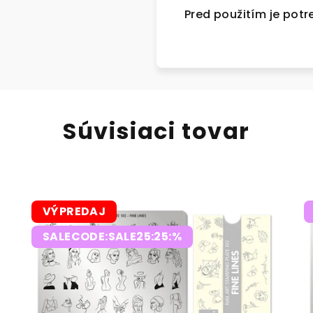
Pred použitím je potr
Súvisiaci tovar
VÝPREDAJ
SALECODE:SALE25:25:%