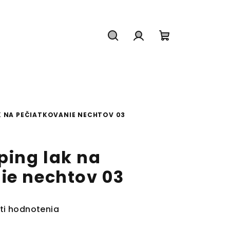
Hľadať
Prihlásenie
Nákupný
košík
 NA PEČIATKOVANIE NECHTOV 03
ing lak na
ie nechtov 03
ti hodnotenia