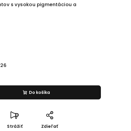
htov s vysokou pigmentáciou a
026
Do košíka
Strážiť
Zdieľať