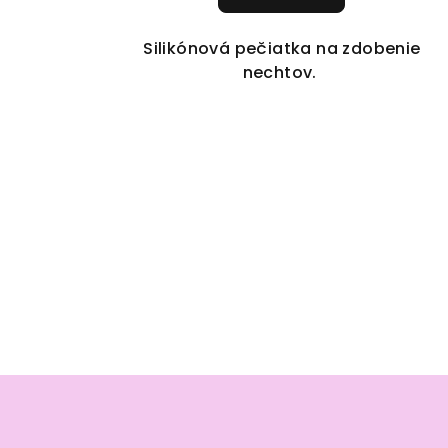
Silikónová pečiatka na zdobenie
nechtov.
Z
á