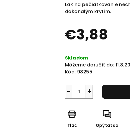
produktu
Lak na pečiatkovanie nec
je
dokonalým krytím.
0,0
z
€3,88
5
hviezdičiek.
Jednotková
cena:
Skladom
Môžeme doručiť do:
11.8.2
Kód:
98255
−
+
Tlač
Opýtať sa