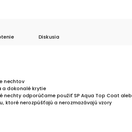
tenie
Diskusia
ie nechtov
 a dokonalé krytie
é nechty odporúčame použiť SP Aqua Top Coat alebo
hu, ktoré nerozpúšťajú a nerozmazávajú vzory