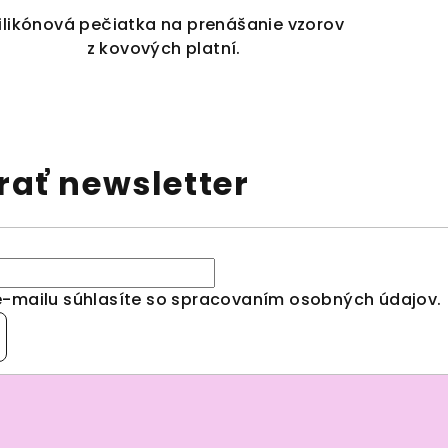
ilikónová pečiatka na prenášanie vzorov
z kovových platní.
ať newsletter
e-mailu súhlasíte so spracovaním
osobných údajov
.