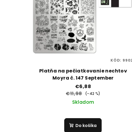
KÓD:
990
Platňa na pečiatkovanie nechtov
Moyra č. 147 September
€6,88
€11,98
(–42 %)
Skladom
Do košíka