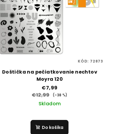
KÓD:
72873
Doštička na pečiatkovanie nechtov
Moyra 120
€7,99
€12,99
(–38 %)
Skladom
Do košíka