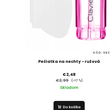
KÓD:
982
Pečiatka na nechty - ružová
€2,48
€2,99
(–17 %)
Skladom
Do košíka