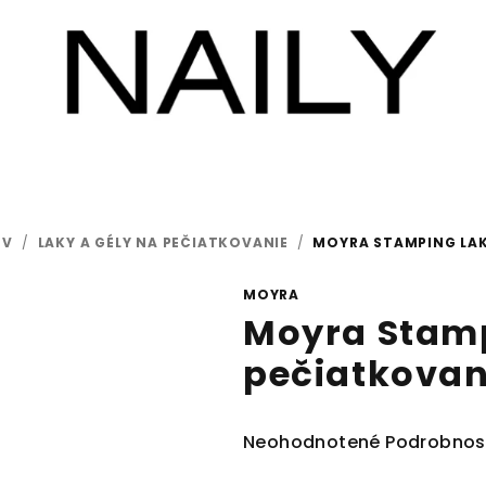
OV
/
LAKY A GÉLY NA PEČIATKOVANIE
/
MOYRA STAMPING LAK
MOYRA
Moyra Stamp
pečiatkovan
Priemerné
Neohodnotené
Podrobnos
hodnotenie