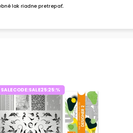
ebné lak riadne pretrepať.
SALECODE:SALE25:25:%