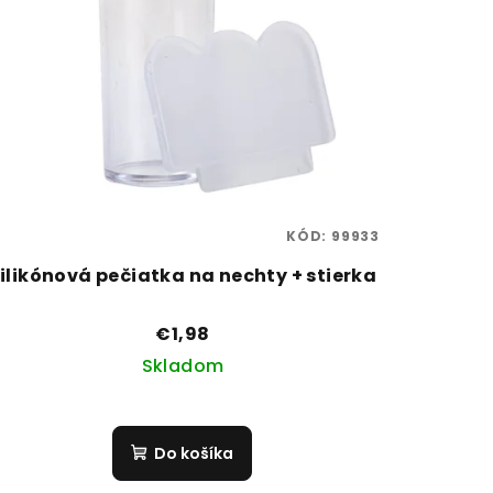
KÓD:
99933
ilikónová pečiatka na nechty + stierka
€1,98
Skladom
Do košíka