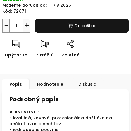
cena:
Môžeme doručiť do:
7.8.2026
Kód:
72871
−
+
Do košíka
Opýtať sa
Strážiť
Zdieľať
Popis
Hodnotenie
Diskusia
Podrobný popis
VLASTNOSTI:
- kvalitná, kovová, profesionálna doštička na
pečiatkovanie nechtov
- jednoduché použitie