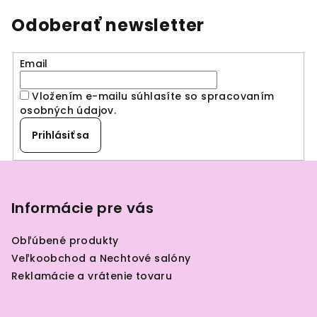
Odoberať newsletter
Email
Vložením e-mailu súhlasíte so spracovaním
osobných údajov
.
Prihlásiť sa
Z
á
p
Informácie pre vás
ä
Obľúbené produkty
t
Veľkoobchod a Nechtové salóny
i
Reklamácie a vrátenie tovaru
e