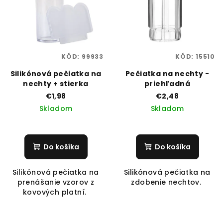
KÓD:
99933
KÓD:
15510
Silikónová pečiatka na
Pečiatka na nechty -
nechty + stierka
priehľadná
€1,98
€2,48
Skladom
Skladom
Do košíka
Do košíka
Silikónová pečiatka na
Silikónová pečiatka na
prenášanie vzorov z
zdobenie nechtov.
kovových platní.