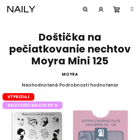
Prejsť
na
obsah
Nákup
Hľadať
Prihlásenie
Doštička na
košík
pečiatkovanie nechtov
Moyra Mini 125
MOYRA
Priemerné
Neohodnotené
Podrobnosti hodnotenia
hodnotenie
VÝPREDAJ
produktu
je
SALECODE:SALE25:25:%
0,0
z
5
hviezdičiek.