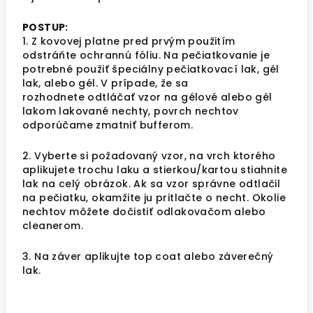
POSTUP:
1. Z kovovej platne pred prvým použitím
odstráňte ochrannú fóliu. Na pečiatkovanie je
potrebné použiť špeciálny pečiatkovací lak, gél
lak, alebo gél. V prípade, že sa
rozhodnete
odtláčať vzor na gélové alebo gél
lakom lakované nechty, povrch nechtov
odporúčame zmatniť bufferom.
2.
Vyberte si požadovaný vzor, na vrch ktorého
aplikujete trochu laku a stierkou/kartou stiahnite
lak na celý obrázok. Ak sa vzor správne odtlačil
na pečiatku, okamžite ju pritlačte o necht. Okolie
nechtov môžete dočistiť odlakovačom alebo
cleanerom.
3. Na záver aplikujte top coat alebo záverečný
lak.