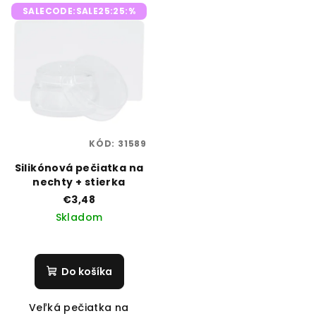
SALECODE:SALE25:25:%
KÓD:
31589
Silikónová pečiatka na
nechty + stierka
€3,48
Skladom
Do košíka
Veľká pečiatka na