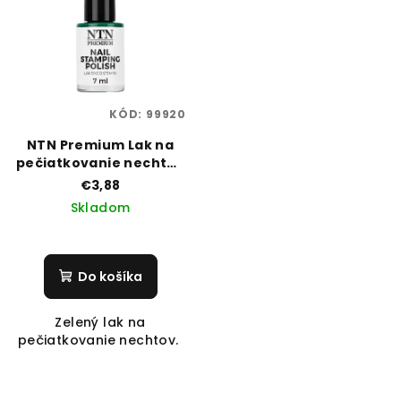
KÓD:
99920
NTN Premium Lak na
pečiatkovanie nechtov
- zelený 102
€3,88
Skladom
Do košíka
Zelený lak na
pečiatkovanie nechtov.