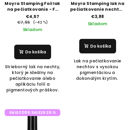
Moyra Stamping Foil lak
Moyra Stamping lak na
na pečiatkovanie - FP
pečiatkovanie nechtov
03 silver
19
€4,57
€3,88
€7,95
(–42 %)
Skladom
Skladom
Do košíka
Do košíka
Lak na pečiatkovanie
Strieborný lak na nechty,
nechtov s vysokou
ktorý je ideálny na
pigmentáciou a
pečiatkovanie alebo
dokonalým krytím.
aplikáciu folií a
pigmentových práškov.
SALECODE:SALE25:25:%