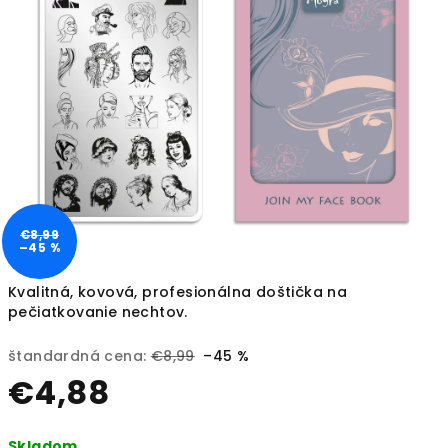
€8,99
–45 %
Kvalitná, kovová, profesionálna doštička na
pečiatkovanie nechtov.
štandardná cena:
€8,99
–45 %
€4,88
Jednotková
Skladom