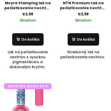
Moyra Stamping lak na
NTN Premium Lak na
pečiatkovanie nechtov
pečiatkovanie nechtov
35 Easy Mauve
- strieborný 91
€3,88
€3,88
Skladom
Skladom
Do košíka
Do košíka
Lak na pečiatkovanie
Strieborný lak na
nechtov s vysokou
pečiatkovanie nechtov.
pigmentáciou a
dokonalým krytím.
SALECODE:SALE25:25:%