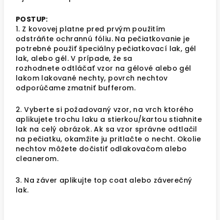
POSTUP:
1. Z kovovej platne pred prvým použitím
odstráňte ochrannú fóliu. Na pečiatkovanie je
potrebné použiť špeciálny pečiatkovací lak, gél
lak, alebo gél. V prípade, že sa
rozhodnete
odtláčať vzor na gélové alebo gél
lakom lakované nechty, povrch nechtov
odporúčame zmatniť bufferom.
2.
Vyberte si požadovaný vzor, na vrch ktorého
aplikujete trochu laku a stierkou/kartou stiahnite
lak na celý obrázok. Ak sa vzor správne odtlačil
na pečiatku, okamžite ju pritlačte o necht. Okolie
nechtov môžete dočistiť odlakovačom alebo
cleanerom.
3. Na záver aplikujte top coat alebo záverečný
lak.