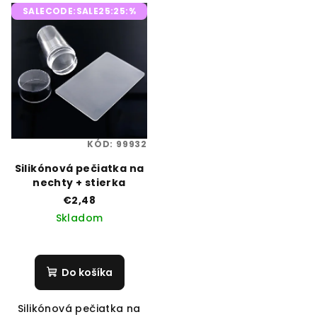
SALECODE:SALE25:25:%
KÓD:
99932
Silikónová pečiatka na
nechty + stierka
€2,48
Skladom
Do košíka
Silikónová pečiatka na