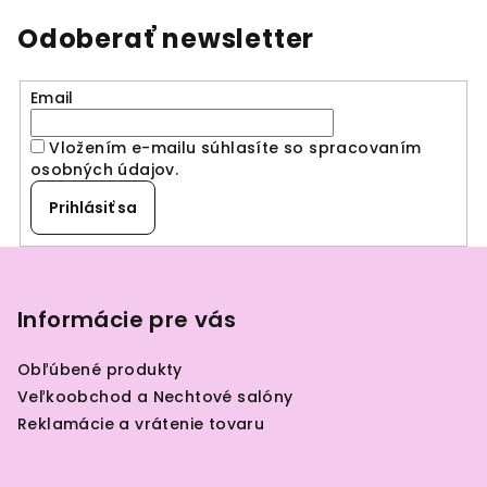
Odoberať newsletter
Email
Vložením e-mailu súhlasíte so spracovaním
osobných údajov
.
Prihlásiť sa
Z
á
p
Informácie pre vás
ä
Obľúbené produkty
t
Veľkoobchod a Nechtové salóny
i
Reklamácie a vrátenie tovaru
e