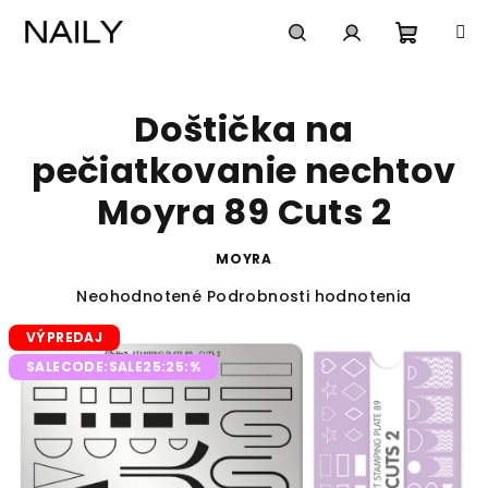
Prejsť
na
obsah
Nákup
Hľadať
Prihlásenie
Doštička na
košík
pečiatkovanie nechtov
Moyra 89 Cuts 2
MOYRA
Priemerné
Neohodnotené
Podrobnosti hodnotenia
hodnotenie
VÝPREDAJ
produktu
je
SALECODE:SALE25:25:%
0,0
z
5
hviezdičiek.