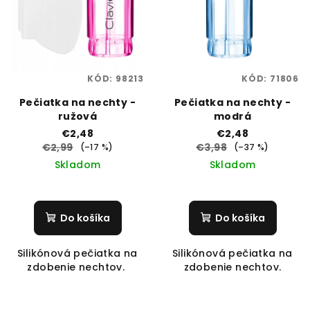
KÓD:
98213
KÓD:
71806
Pečiatka na nechty -
Pečiatka na nechty -
ružová
modrá
€2,48
€2,48
€2,99
€3,98
(–17 %)
(–37 %)
Skladom
Skladom
Do košíka
Do košíka
Silikónová pečiatka na
Silikónová pečiatka na
zdobenie nechtov.
zdobenie nechtov.