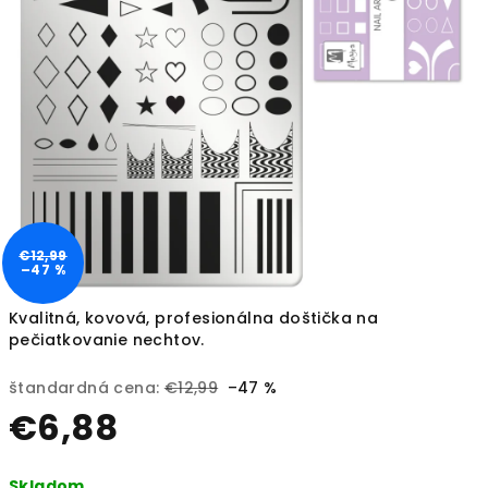
€12,99
–47 %
Kvalitná, kovová, profesionálna doštička na
pečiatkovanie nechtov.
štandardná cena:
€12,99
–47 %
€6,88
Jednotková
Skladom