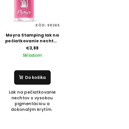
KÓD:
98265
Moyra Stamping lak na
pečiatkovanie nechtov
01
€3,88
Skladom
Do košíka
Lak na pečiatkovanie
nechtov s vysokou
pigmentáciou a
dokonalým krytím.