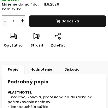
cena:
Môžeme doručiť do:
11.8.2026
Kód:
72855
−
+
Do košíka
Opýtať sa
Strážiť
Zdieľať
Popis
Hodnotenie
Diskusia
Podrobný popis
VLASTNOSTI:
- kvalitná, kovová, profesionálna doštička na
pečiatkovanie nechtov
- jednoduché použitie