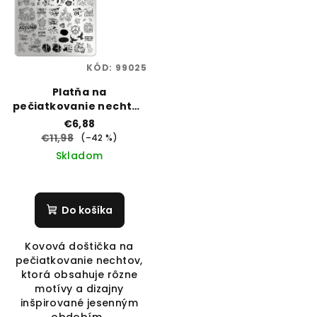
KÓD:
99025
Platňa na
pečiatkovanie nechtov
Moyra č. 147 September
€6,88
€11,98
(–42 %)
Skladom
Do košíka
Kovová doštička na
pečiatkovanie nechtov,
ktorá obsahuje rôzne
motívy a dizajny
inšpirované jesenným