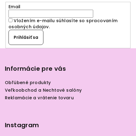
Email
Vložením e-mailu súhlasíte so spracovaním
osobných údajov
.
Prihlásiť sa
Z
á
p
Informácie pre vás
ä
Obľúbené produkty
t
Veľkoobchod a Nechtové salóny
i
Reklamácie a vrátenie tovaru
e
Instagram