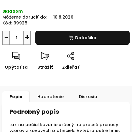
Jednotková
Skladom
cena:
Môžeme doručiť do:
10.8.2026
Kód:
99925
−
+
Do košíka
Opýtať sa
Strážiť
Zdieľať
Popis
Hodnotenie
Diskusia
Podrobný popis
Lak na pečiatkovanie určený na presné prenosy
vzorov z kovových platničiek. Vytvára ostré línie,