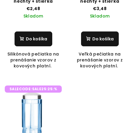
nechty + stierka
nechty + stierka
€2,48
€3,48
Skladom
Skladom
Do košíka
Do košíka
Silikónová pečiatka na
Veľká pečiatka na
prenášanie vzorov z
prenášanie vzorov z
kovových platní.
kovových platní.
SALECODE:SALE25:25:%