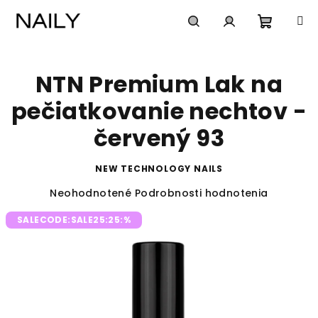
Prejsť
na
obsah
Nákup
Hľadať
Prihlásenie
NTN Premium Lak na
košík
pečiatkovanie nechtov -
červený 93
NEW TECHNOLOGY NAILS
Priemerné
Neohodnotené
Podrobnosti hodnotenia
hodnotenie
SALECODE:SALE25:25:%
produktu
je
0,0
z
5
hviezdičiek.