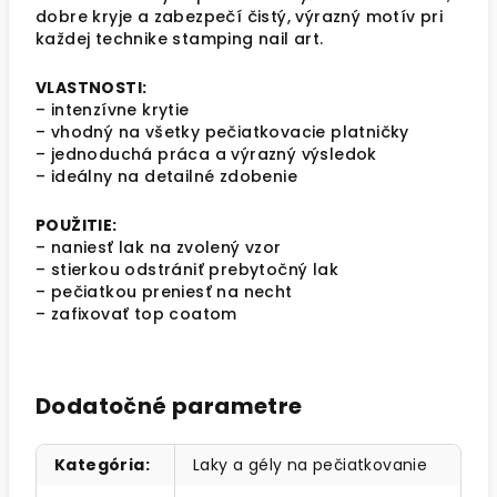
dobre kryje a zabezpečí čistý, výrazný motív pri
každej technike stamping nail art.
VLASTNOSTI:
– intenzívne krytie
– vhodný na všetky pečiatkovacie platničky
– jednoduchá práca a výrazný výsledok
– ideálny na detailné zdobenie
POUŽITIE:
– naniesť lak na zvolený vzor
– stierkou odstrániť prebytočný lak
– pečiatkou preniesť na necht
– zafixovať top coatom
Dodatočné parametre
Kategória
:
Laky a gély na pečiatkovanie