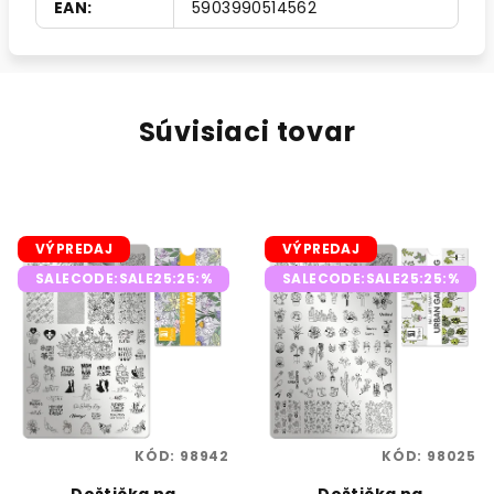
EAN
:
5903990514562
Súvisiaci tovar
VÝPREDAJ
VÝPREDAJ
SALECODE:SALE25:25:%
SALECODE:SALE25:25:%
KÓD:
98942
KÓD:
98025