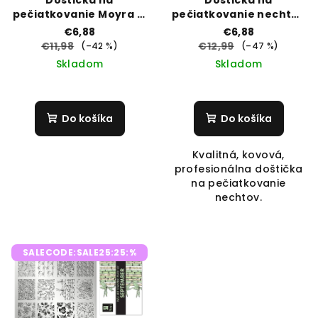
Doštička na
Doštička na
pečiatkovanie Moyra č.
pečiatkovanie nechtov
141 May
Moyra č. 105 Urban
€6,88
€6,88
Gardening
€11,98
€12,99
(–42 %)
(–47 %)
Skladom
Skladom
Do košíka
Do košíka
Kvalitná, kovová,
profesionálna doštička
na pečiatkovanie
nechtov.
SALECODE:SALE25:25:%