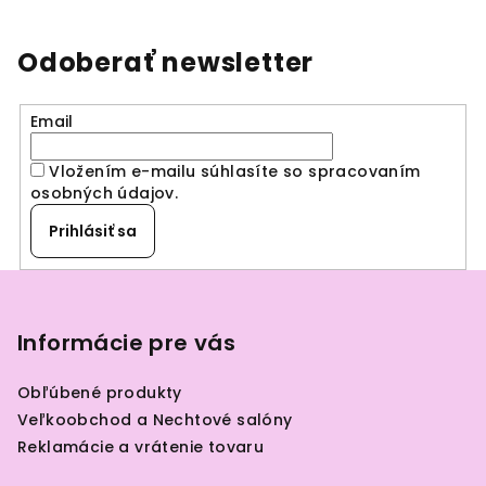
Odoberať newsletter
Email
Vložením e-mailu súhlasíte so spracovaním
osobných údajov
.
Prihlásiť sa
Z
á
p
Informácie pre vás
ä
Obľúbené produkty
t
Veľkoobchod a Nechtové salóny
i
Reklamácie a vrátenie tovaru
e