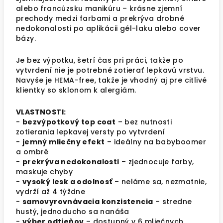
alebo francúzsku manikúru – krásne zjemní
prechody medzi farbami a prekrýva drobné
nedokonalosti po aplikácii gél-laku alebo cover
bázy.
Je bez výpotku, šetrí čas pri práci, takže po
vytvrdení nie je potrebné zotierať lepkavú vrstvu.
Navyše je HEMA-free, takže je vhodný aj pre citlivé
klientky so sklonom k alergiám.
VLASTNOSTI:
-
bezvýpotkový top coat
– bez nutnosti
zotierania lepkavej versty po vytvrdení
-
jemný mliečny efekt
– ideálny na babyboomer
a ombré
-
prekrýva nedokonalosti
– zjednocuje farby,
maskuje chyby
-
vysoký lesk a odolnosť
– neláme sa, nezmatnie,
vydrží až 4 týždne
-
samovyrovnávacia konzistencia
– stredne
hustý, jednoducho sa nanáša
-
výber odtieňov
– dostupný v 6 mliečnych