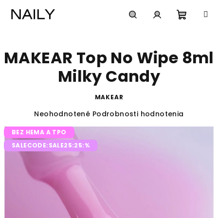
Prejsť
na
obsah
Nákup
Hľadať
Prihlásenie
MAKEAR Top No Wipe 8ml
košík
Milky Candy
MAKEAR
Priemerné
Neohodnotené
Podrobnosti hodnotenia
hodnotenie
BEZ HEMA A TPO
produktu
je
SALECODE:SALE25:25:%
0,0
z
5
hviezdičiek.