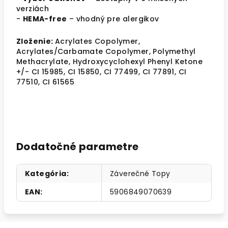
verziách
-
HEMA-free
– vhodný pre alergikov
Zloženie:
Acrylates Copolymer,
Acrylates/Carbamate Copolymer, Polymethyl
Methacrylate, Hydroxycyclohexyl Phenyl Ketone
+/- CI 15985, CI 15850, CI 77499, CI 77891, CI
77510, CI 61565
Dodatočné parametre
Kategória
:
Záverečné Topy
EAN
:
5906849070639