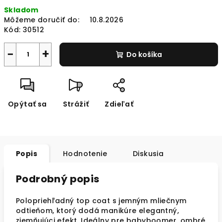
Jednotková
Skladom
cena:
Môžeme doručiť do:
10.8.2026
Kód:
30512
−
+
Do košíka
Opýtať sa
Strážiť
Zdieľať
Popis
Hodnotenie
Diskusia
Podrobný popis
Polopriehľadný top coat s jemným mliečnym
odtieňom, ktorý dodá manikúre elegantný,
zjemňujúci efekt. Ideálny pre babyboomer, ombré