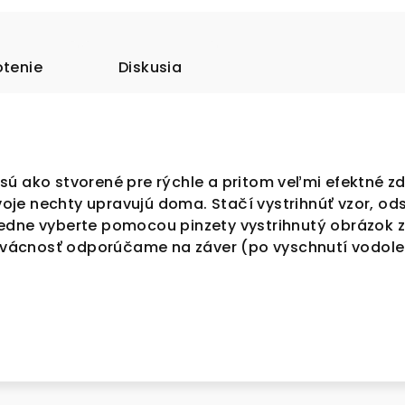
tenie
Diskusia
sú ako stvorené pre rýchle a pritom veľmi efektné z
svoje nechty upravujú doma. Stačí vystrihnúť vzor, odst
edne vyberte pomocou pinzety vystrihnutý obrázok z
 trvácnosť odporúčame na záver (po vyschnutí vodole