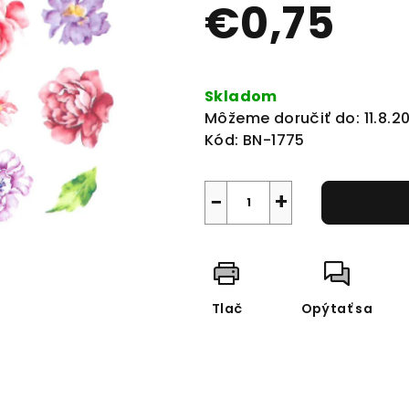
€0,75
0,0
z
5
Jednotková
hviezdičiek.
cena:
Skladom
Môžeme doručiť do:
11.8.2
Kód:
BN-1775
−
+
Tlač
Opýtať sa