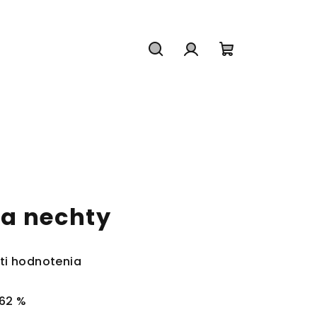
Hľadať
Prihlásenie
Nákupný
košík
a nechty
ti hodnotenia
62 %