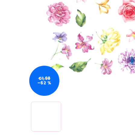
€1,98
–62 %