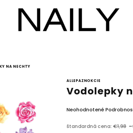
KY NA NECHTY
ALLEPAZNOKCIE
Vodolepky n
Priemerné
Neohodnotené
Podrobnos
hodnotenie
produktu
štandardná cena:
€1,98
–
je