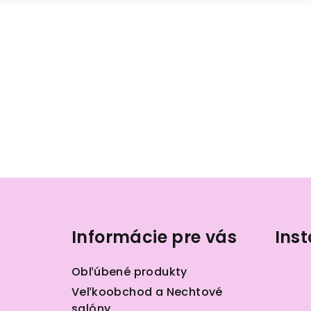
Z
á
Informácie pre vás
Ins
p
ä
Obľúbené produkty
t
Veľkoobchod a Nechtové
salóny