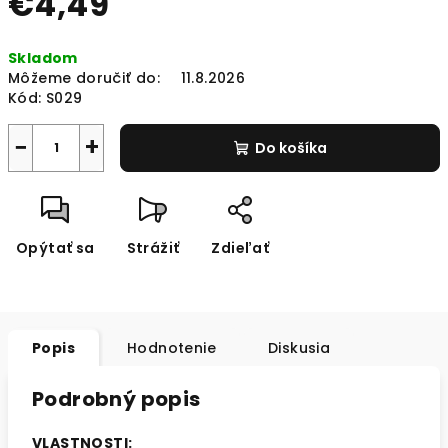
€4,49
Jednotková
Skladom
cena:
Môžeme doručiť do:
11.8.2026
Kód:
S029
−
+
Do košíka
Opýtať sa
Strážiť
Zdieľať
Popis
Hodnotenie
Diskusia
Podrobný popis
VLASTNOSTI: