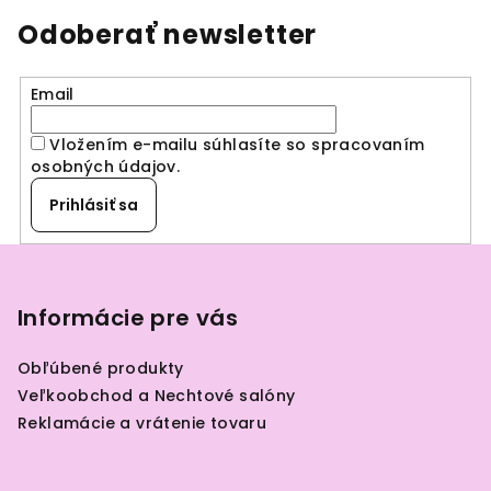
Odoberať newsletter
Email
Vložením e-mailu súhlasíte so spracovaním
osobných údajov
.
Prihlásiť sa
Z
á
p
Informácie pre vás
ä
Obľúbené produkty
t
Veľkoobchod a Nechtové salóny
i
Reklamácie a vrátenie tovaru
e