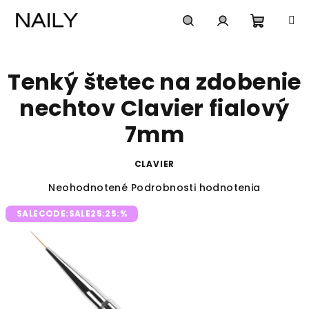
Prejsť
na
obsah
Nákup
Hľadať
Prihlásenie
Tenký štetec na zdobenie
košík
nechtov Clavier fialový
7mm
CLAVIER
Priemerné
Neohodnotené
Podrobnosti hodnotenia
hodnotenie
SALECODE:SALE25:25:%
produktu
je
0,0
z
5
hviezdičiek.