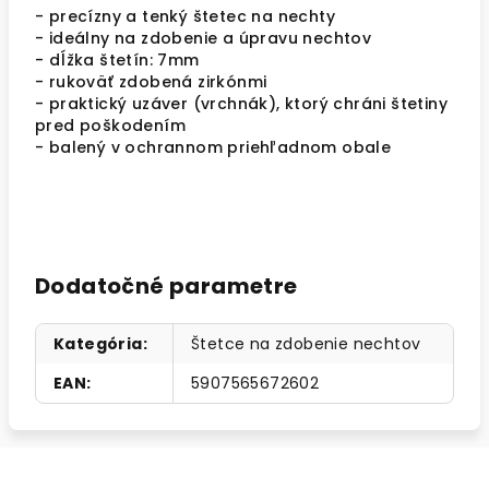
- precízny a tenký štetec na nechty
- ideálny na zdobenie a úpravu nechtov
- dĺžka štetín: 7mm
- rukoväť zdobená zirkónmi
- praktický uzáver (vrchnák), ktorý chráni štetiny
pred poškodením
- balený v ochrannom priehľadnom obale
Dodatočné parametre
Kategória
:
Štetce na zdobenie nechtov
EAN
:
5907565672602