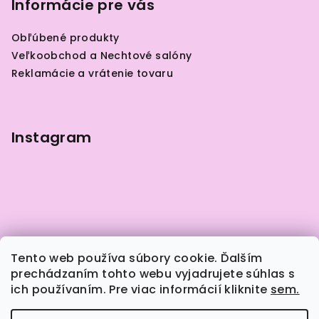
p
Informácie pre vás
ä
Obľúbené produkty
t
Veľkoobchod a Nechtové salóny
i
Reklamácie a vrátenie tovaru
e
Instagram
Tento web používa súbory cookie. Ďalším
prechádzaním tohto webu vyjadrujete súhlas s
ich používaním. Pre viac informácií kliknite
sem.