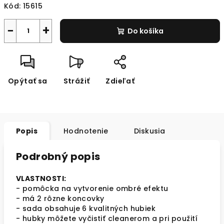
Kód:
15615
−
+
Do košíka
Opýtať sa
Strážiť
Zdieľať
Popis
Hodnotenie
Diskusia
Podrobný popis
VLASTNOSTI:
- pomôcka na vytvorenie ombré efektu
- má 2 rôzne koncovky
- sada obsahuje 6 kvalitných hubiek
- hubky môžete vyčistiť cleanerom a pri použití