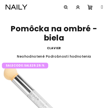
Prejsť
na
obsah
Nákup
Hľadať
Prihlásenie
Pomôcka na ombré -
košík
biela
CLAVIER
Priemerné
Neohodnotené
Podrobnosti hodnotenia
hodnotenie
SALECODE:SALE25:25:%
produktu
je
0,0
z
5
hviezdičiek.