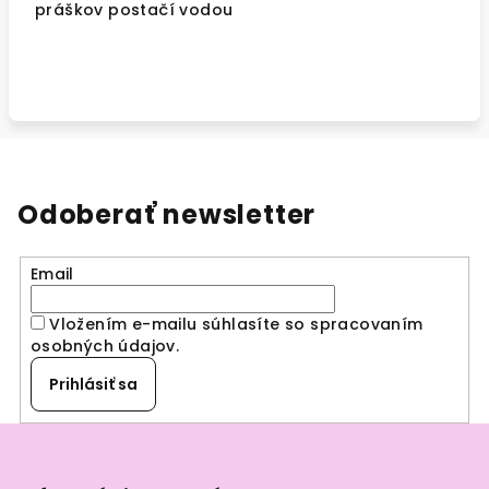
práškov postačí vodou
Odoberať newsletter
Email
Vložením e-mailu súhlasíte so spracovaním
osobných údajov
.
Prihlásiť sa
Z
á