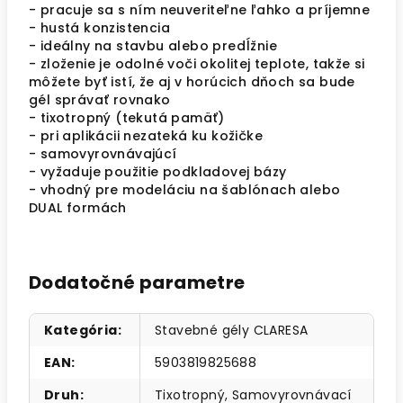
- pracuje sa s ním neuveriteľne ľahko a príjemne
- hustá konzistencia
- ideálny na stavbu alebo predĺžnie
- zloženie je odolné voči okolitej teplote, takže si
môžete byť istí, že aj v horúcich dňoch sa bude
gél správať rovnako
-
tixotropný
(tekutá pamäť)
- pri aplikácii nezateká ku kožičke
- samovyrovnávajúcí
- vyžaduje použitie podkladovej bázy
- vhodný pre modeláciu na šablónach alebo
DUAL formách
Dodatočné parametre
Kategória
:
Stavebné gély CLARESA
EAN
:
5903819825688
Druh
:
Tixotropný
,
Samovyrovnávací