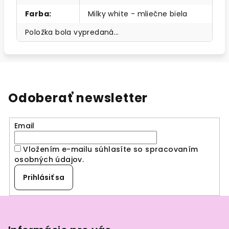
Farba
:
Milky white - mliečne biela
Položka bola vypredaná…
Odoberať newsletter
Email
Vložením e-mailu súhlasíte so spracovaním
osobných údajov
.
Prihlásiť sa
Z
á