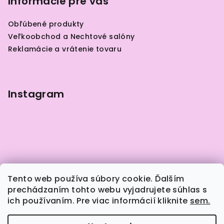
p
Informácie pre vás
ä
Obľúbené produkty
t
Veľkoobchod a Nechtové salóny
i
Reklamácie a vrátenie tovaru
e
Instagram
Tento web používa súbory cookie. Ďalším
prechádzaním tohto webu vyjadrujete súhlas s
ich používaním. Pre viac informácií kliknite
sem.