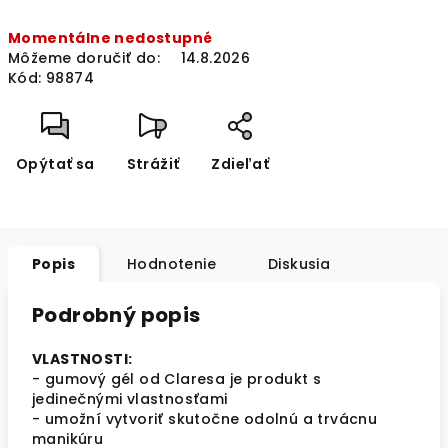
Jednotková
Momentálne nedostupné
cena:
Môžeme doručiť do:
14.8.2026
Kód:
98874
Opýtať sa
Strážiť
Zdieľať
Popis
Hodnotenie
Diskusia
Podrobný popis
VLASTNOSTI:
- gumový gél od Claresa je produkt s
jedinečnými vlastnosťami
- umožní vytvoriť skutočne odolnú a trvácnu
manikúru