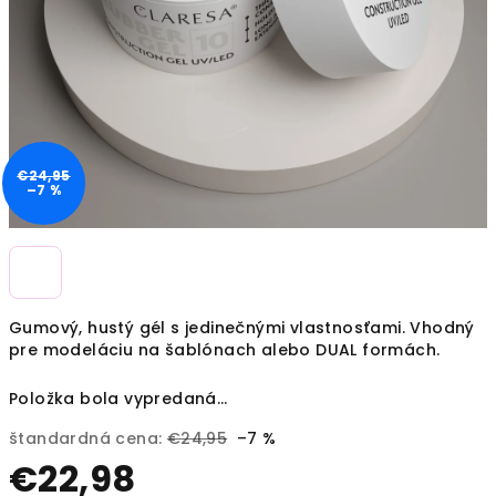
€24,95
–7 %
Gumový, hustý gél s jedinečnými vlastnosťami. Vhodný
pre modeláciu na šablónach alebo DUAL formách.
Položka bola vypredaná…
štandardná cena:
€24,95
–7 %
€22,98