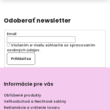
Odoberať newsletter
Email
Vložením e-mailu súhlasíte so spracovaním
osobných údajov
.
Prihlásiť sa
Z
á
p
Informácie pre vás
ä
Obľúbené produkty
t
Veľkoobchod a Nechtové salóny
i
Reklamácie a vrátenie tovaru