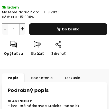
Jednotková
Skladom
cena:
Môžeme doručiť do:
11.8.2026
Kód:
PDF-15-100W
−
+
Do košíka
Opýtať sa
Strážiť
Zdieľať
Popis
Hodnotenie
Diskusia
Podrobný popis
VLASTNOSTI:
- kvalitné nádstavce Staleks Pododisk