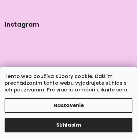
e
Instagram
Tento web používa súbory cookie. Ďalším
prechádzaním tohto webu vyjadrujete súhlas s
ich používaním. Pre viac informácií kliknite
sem.
Sledovať na Instagrame
Nastavenie
Copyright 2026
Naily.sk
. Všetky práva vyhradené.
Súhlasím
Vytvoril Shoptet