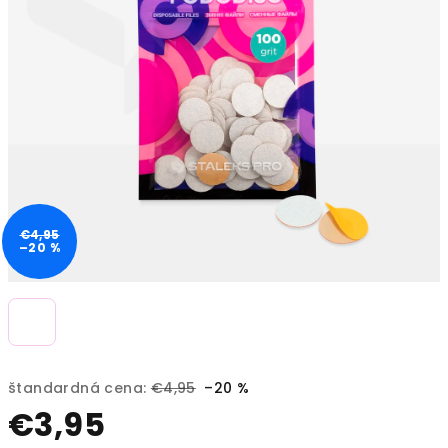
€4,95
–20 %
štandardná cena:
€4,95
–20 %
€3,95