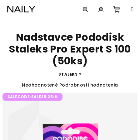
Prejsť
na
obsah
Nákup
Hľadať
Prihlásenie
Nadstavce Pododisk
košík
Staleks Pro Expert S 100
(50ks)
STALEKS ®
Priemerné
Neohodnotené
Podrobnosti hodnotenia
hodnotenie
SALECODE:SALE25:25:%
produktu
je
0,0
z
5
hviezdičiek.