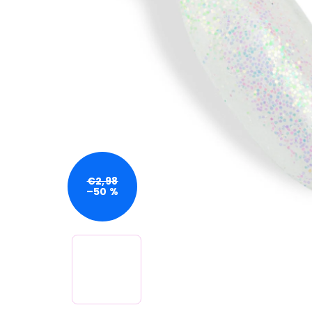
€2,98
–50 %