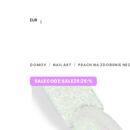
Prejsť
na
obsah
EUR
DOMOV
/
NAIL ART
/
PRACH NA ZDOBENIE NE
SALECODE:SALE25:25:%