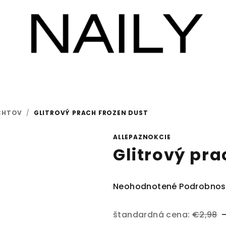
CHTOV
/
GLITROVÝ PRACH FROZEN DUST
ALLEPAZNOKCIE
Glitrový pra
Priemerné
Neohodnotené
Podrobnos
hodnotenie
produktu
štandardná cena:
€2,98
je