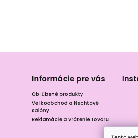
Z
á
Informácie pre vás
Ins
p
ä
Obľúbené produkty
t
Veľkoobchod a Nechtové
salóny
i
Reklamácie a vrátenie tovaru
e
Tento web