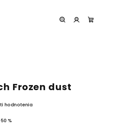
Hľadať
Prihlásenie
Nákupný
košík
ch Frozen dust
ti hodnotenia
–50 %