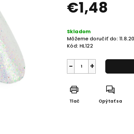
€1,48
0,0
z
5
Jednotková
hviezdičiek.
cena:
Skladom
Môžeme doručiť do:
11.8.2
Kód:
HL122
−
+
Tlač
Opýtať sa