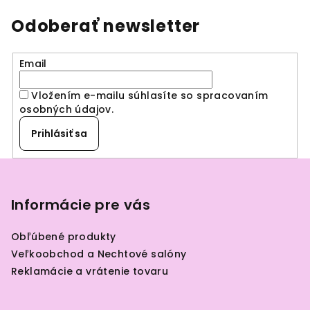
Odoberať newsletter
Email
Vložením e-mailu súhlasíte so spracovaním
osobných údajov
.
Prihlásiť sa
Z
á
p
Informácie pre vás
ä
Obľúbené produkty
t
Veľkoobchod a Nechtové salóny
i
Reklamácie a vrátenie tovaru
e