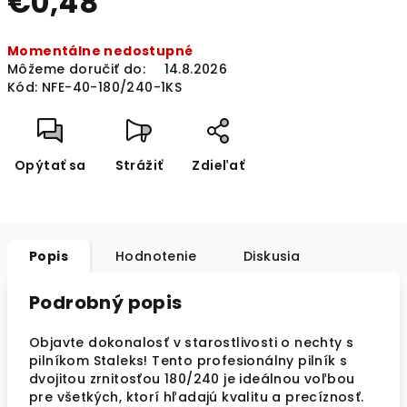
€0,48
Jednotková
Momentálne nedostupné
cena:
Môžeme doručiť do:
14.8.2026
Kód:
NFE-40-180/240-1KS
Opýtať sa
Strážiť
Zdieľať
Popis
Hodnotenie
Diskusia
Podrobný popis
Objavte dokonalosť v starostlivosti o nechty s
pilníkom Staleks! Tento profesionálny pilník s
dvojitou zrnitosťou 180/240 je ideálnou voľbou
pre všetkých, ktorí hľadajú kvalitu a precíznosť.