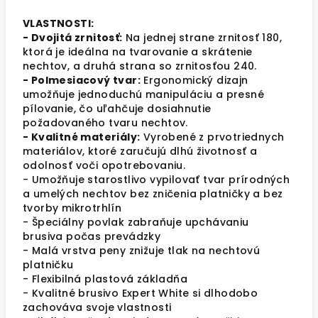
VLASTNOSTI:
- Dvojitá zrnitosť:
Na jednej strane zrnitosť 180,
ktorá je ideálna na tvarovanie a skrátenie
nechtov, a druhá strana so zrnitosťou 240.
- Polmesiacový tvar:
Ergonomický dizajn
umožňuje jednoduchú manipuláciu a presné
pílovanie, čo uľahčuje dosiahnutie
požadovaného tvaru nechtov.
- Kvalitné materiály:
Vyrobené z prvotriednych
materiálov, ktoré zaručujú dlhú životnosť a
odolnosť voči opotrebovaniu.
- Umožňuje starostlivo vypilovať tvar prírodných
a umelých nechtov bez zničenia platničky a bez
tvorby mikrotrhlín
- Špeciálny povlak zabraňuje upchávaniu
brusiva počas prevádzky
- Malá vrstva peny znižuje tlak na nechtovú
platničku
- Flexibilná plastová základňa
- Kvalitné brusivo Expert White si dlhodobo
zachováva svoje vlastnosti