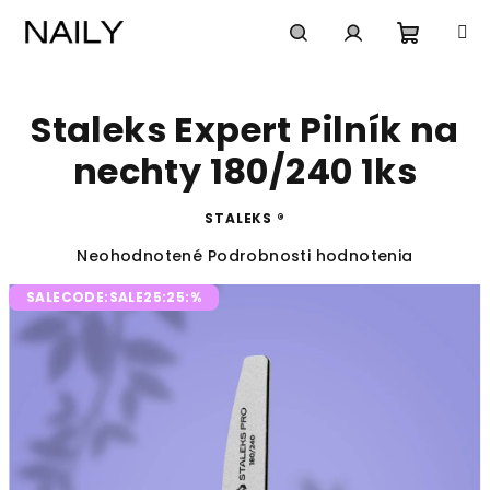
Prejsť
na
obsah
Nákup
Hľadať
Prihlásenie
Staleks Expert Pilník na
košík
nechty 180/240 1ks
STALEKS ®
Priemerné
Neohodnotené
Podrobnosti hodnotenia
hodnotenie
SALECODE:SALE25:25:%
produktu
je
0,0
z
5
hviezdičiek.