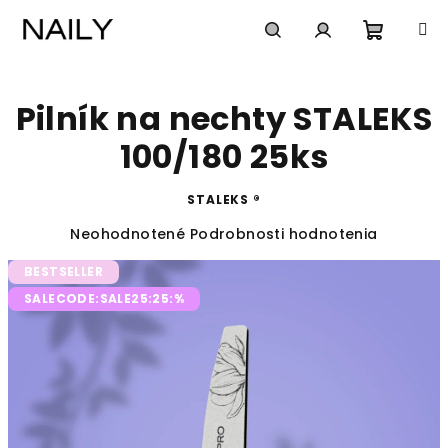
Prejsť
na
obsah
Nákup
Hľadať
Prihlásenie
Pilník na nechty STALEKS
košík
100/180 25ks
STALEKS ®
Priemerné
Neohodnotené
Podrobnosti hodnotenia
hodnotenie
BESTSELLER
produktu
je
SALECODE:SALE25:25:%
0,0
z
5
hviezdičiek.