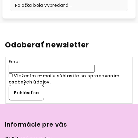
Položka bola vypredaná…
Odoberať newsletter
Email
Vložením e-mailu súhlasíte so spracovaním
osobných údajov
.
Prihlásiť sa
Z
á
p
Informácie pre vás
ä