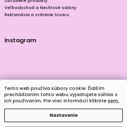
Obľúbené produkty
t
Veľkoobchod a Nechtové salóny
i
Reklamácie a vrátenie tovaru
e
Instagram
Tento web používa súbory cookie. Ďalším
prechádzaním tohto webu vyjadrujete súhlas s
ich používaním. Pre viac informácií kliknite
sem.
Sledovať na Instagrame
Nastavenie