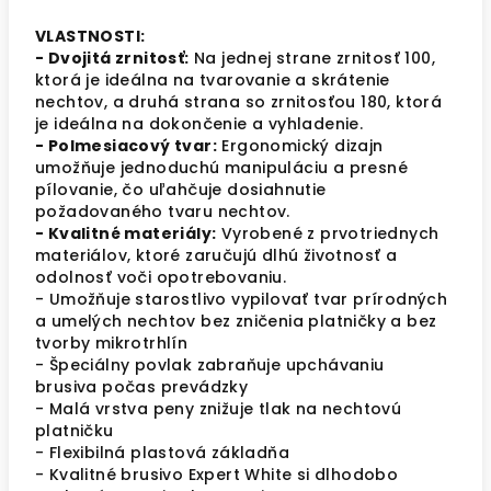
VLASTNOSTI:
- Dvojitá zrnitosť:
Na jednej strane zrnitosť 100,
ktorá je ideálna na tvarovanie a skrátenie
nechtov, a druhá strana so zrnitosťou 180, ktorá
je ideálna na dokončenie a vyhladenie.
- Polmesiacový tvar:
Ergonomický dizajn
umožňuje jednoduchú manipuláciu a presné
pílovanie, čo uľahčuje dosiahnutie
požadovaného tvaru nechtov.
- Kvalitné materiály:
Vyrobené z prvotriednych
materiálov, ktoré zaručujú dlhú životnosť a
odolnosť voči opotrebovaniu.
- Umožňuje starostlivo vypilovať tvar prírodných
a umelých nechtov bez zničenia platničky a bez
tvorby mikrotrhlín
- Špeciálny povlak zabraňuje upchávaniu
brusiva počas prevádzky
- Malá vrstva peny znižuje tlak na nechtovú
platničku
- Flexibilná plastová základňa
- Kvalitné brusivo Expert White si dlhodobo