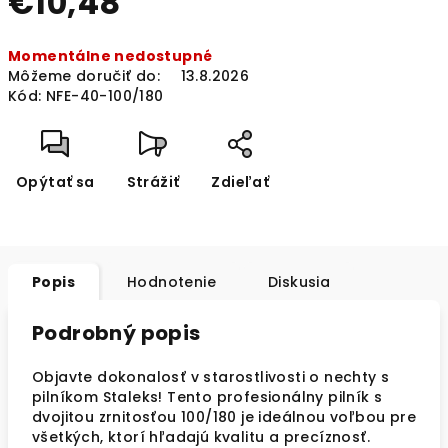
€10,48
Jednotková
Momentálne nedostupné
cena:
Môžeme doručiť do:
13.8.2026
Kód:
NFE-40-100/180
Opýtať sa
Strážiť
Zdieľať
Popis
Hodnotenie
Diskusia
Podrobný popis
Objavte dokonalosť v starostlivosti o nechty s
pilníkom Staleks! Tento profesionálny pilník s
dvojitou zrnitosťou 100/180 je ideálnou voľbou pre
všetkých, ktorí hľadajú kvalitu a precíznosť.