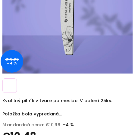
€10,98
–4 %
Kvalitný pilník v tvare polmesiac. V balení 25ks.
Položka bola vypredaná…
štandardná cena:
€10,98
–4 %