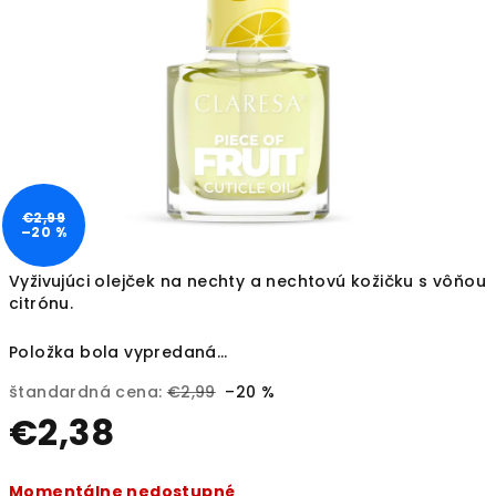
€2,99
–20 %
Vyživujúci olejček na nechty a nechtovú kožičku s vôňou
citrónu.
Položka bola vypredaná…
štandardná cena:
€2,99
–20 %
€2,38
Jednotková
Momentálne nedostupné
cena: