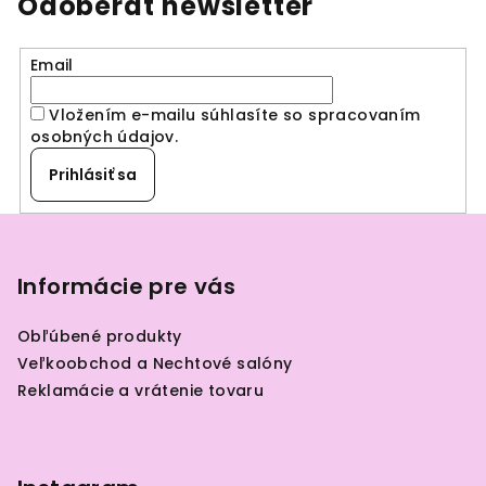
Odoberať newsletter
Email
Vložením e-mailu súhlasíte so spracovaním
osobných údajov
.
Prihlásiť sa
Z
á
p
Informácie pre vás
ä
Obľúbené produkty
t
Veľkoobchod a Nechtové salóny
i
Reklamácie a vrátenie tovaru
e