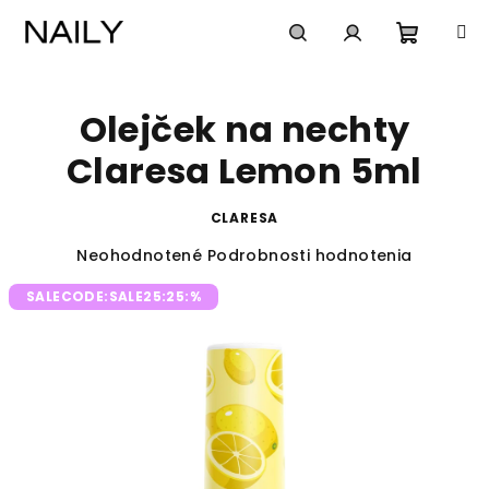
Prejsť
na
obsah
Nákup
Hľadať
Prihlásenie
Olejček na nechty
košík
Claresa Lemon 5ml
CLARESA
Priemerné
Neohodnotené
Podrobnosti hodnotenia
hodnotenie
SALECODE:SALE25:25:%
produktu
je
0,0
z
5
hviezdičiek.