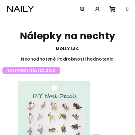
Prejsť
na
obsah
Nákup
Hľadať
Prihlásenie
Nálepky na nechty
košík
MOLLY LAC
Priemerné
Neohodnotené
Podrobnosti hodnotenia
hodnotenie
SALECODE:SALE25:25:%
produktu
je
0,0
z
5
hviezdičiek.