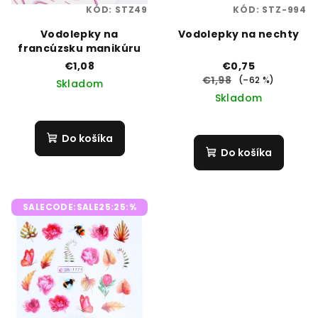
KÓD:
STZ49
KÓD:
STZ-994
Vodolepky na
Vodolepky na nechty
francúzsku manikúru
€1,08
€0,75
€1,98
(–62 %)
Skladom
Skladom
Do košíka
Do košíka
SALECODE:SALE25:25:%