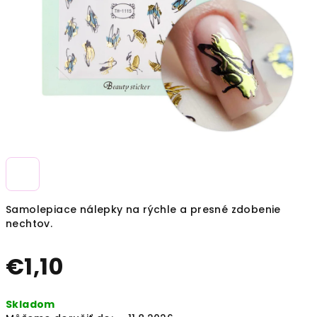
Samolepiace nálepky na rýchle a presné zdobenie
nechtov.
€1,10
Jednotková
Skladom
cena: