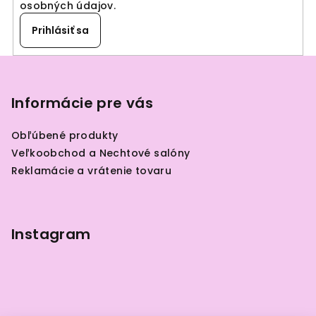
osobných údajov
.
Prihlásiť sa
Z
á
p
Informácie pre vás
ä
Obľúbené produkty
t
Veľkoobchod a Nechtové salóny
i
Reklamácie a vrátenie tovaru
e
Instagram