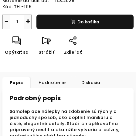
Môžeme doručiť do:
11.8.2026
Kód:
TH -1115
−
+
Do košíka
Opýtať sa
Strážiť
Zdieľať
Popis
Hodnotenie
Diskusia
Podrobný popis
Samolepiace nálepky na zdobenie sú rýchly a
jednoduchý spôsob, ako doplniť manikúru o
čisté, elegantné detaily. Stačí ich aplikovať na
pripravený necht a okamžite vytvoria precízny,
profesionálny efekt bez námahy.