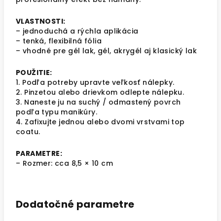
VLASTNOSTI:
– jednoduchá a rýchla aplikácia
– tenká, flexibilná fólia
– vhodné pre gél lak, gél, akrygél aj klasický lak
POUŽITIE:
1. Podľa potreby upravte veľkosť nálepky.
2. Pinzetou alebo drievkom odlepte nálepku.
3. Naneste ju na suchý / odmastený povrch
podľa typu manikúry.
4. Zafixujte jednou alebo dvomi vrstvami top
coatu.
PARAMETRE:
– Rozmer: cca 8,5 × 10 cm
Dodatočné parametre