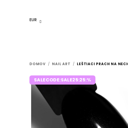
Prejsť
na
obsah
EUR
DOMOV
/
NAIL ART
/
LEŠTIACI PRACH NA NEC
SALECODE:SALE25:25:%