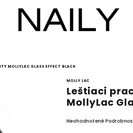
HTY MOLLYLAC GLASS EFFECT BLACK
MOLLY LAC
Leštiaci pra
MollyLac Gla
Priemerné
Neohodnotené
Podrobnos
hodnotenie