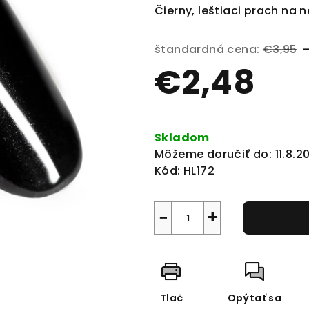
produktu
Čierny, leštiaci prach na
je
0,0
štandardná cena:
€3,95
z
€2,48
5
hviezdičiek.
Jednotková
cena:
Skladom
Môžeme doručiť do:
11.8.2
Kód:
HL172
−
+
Tlač
Opýtať sa