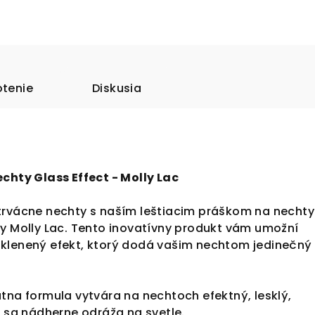
tenie
Diskusia
chty Glass Effect - Molly Lac
trvácne nechty s naším leštiacim práškom na nechty
ky Molly Lac. Tento inovatívny produkt vám umožní
klenený efekt, ktorý dodá vašim nechtom jedinečný 
tna formula vytvára na nechtoch efektný, lesklý,
ý sa nádherne odráža na svetle.