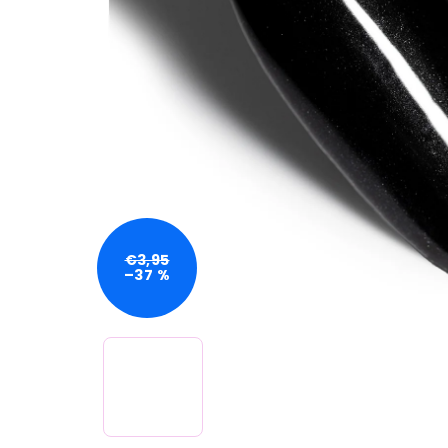
€3,95
–37 %