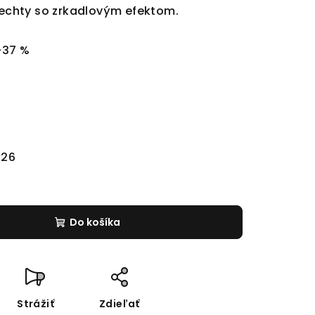
 nechty so zrkadlovým efektom.
–37 %
026
Do košíka
Strážiť
Zdieľať