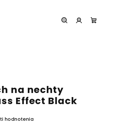
Hľadať
Prihlásenie
Nákupný
košík
ch na nechty
ss Effect Black
ti hodnotenia