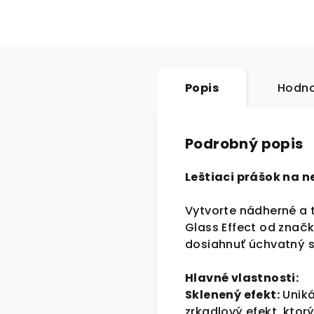
Popis
Hodno
Podrobný popis
Leštiaci prášok na ne
Vytvorte nádherné a 
Glass Effect od znač
dosiahnuť úchvatný s
Hlavné vlastnosti:
Sklenený efekt:
Uniká
zrkadlový efekt, ktor