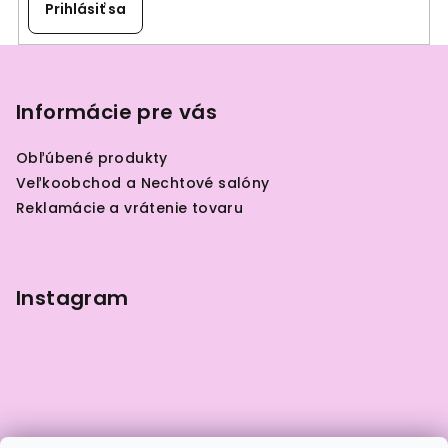
Prihlásiť sa
Z
á
p
Informácie pre vás
ä
Obľúbené produkty
t
Veľkoobchod a Nechtové salóny
i
Reklamácie a vrátenie tovaru
e
Instagram