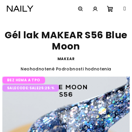
Prejsť
na
obsah
Nákup
Hľadať
Prihlásenie
Gél lak MAKEAR S56 Blue
košík
Moon
MAKEAR
Priemerné
Neohodnotené
Podrobnosti hodnotenia
hodnotenie
BEZ HEMA A TPO
produktu
je
SALECODE:SALE25:25:%
0,0
z
5
hviezdičiek.