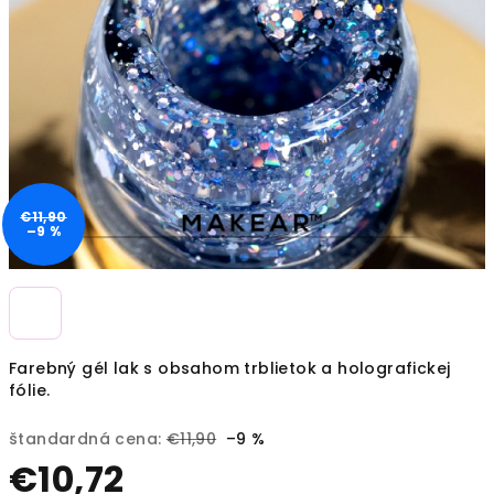
€11,90
–9 %
Farebný gél lak s obsahom trblietok a holografickej
fólie.
štandardná cena:
€11,90
–9 %
€10,72