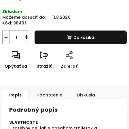
Jednotková
Skladom
cena:
Môžeme doručiť do:
11.8.2026
Kód:
98491
−
+
Do košíka
Opýtať sa
Strážiť
Zdieľať
Popis
Hodnotenie
Diskusia
Podrobný popis
VLASTNOSTI:
- farebný gél lak s obsahom trblietok a