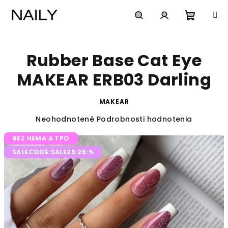
Prejsť
na
obsah
Nákup
Hľadať
Prihlásenie
Rubber Base Cat Eye
košík
MAKEAR ERB03 Darling
MAKEAR
Priemerné
Neohodnotené
Podrobnosti hodnotenia
hodnotenie
BEZ HEMA A TPO
produktu
je
SALECODE:SALE25:25:%
0,0
z
5
hviezdičiek.