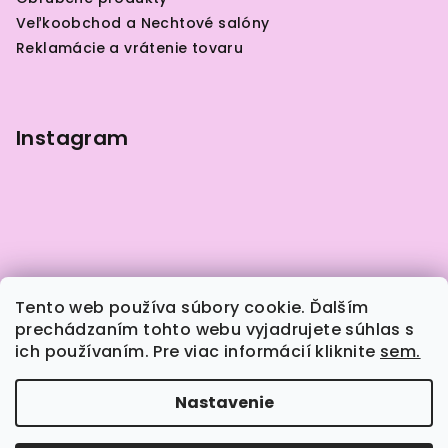
t
Veľkoobchod a Nechtové salóny
i
Reklamácie a vrátenie tovaru
e
Instagram
Tento web používa súbory cookie. Ďalším
prechádzaním tohto webu vyjadrujete súhlas s
ich používaním. Pre viac informácií kliknite
sem.
Sledovať na Instagrame
Nastavenie