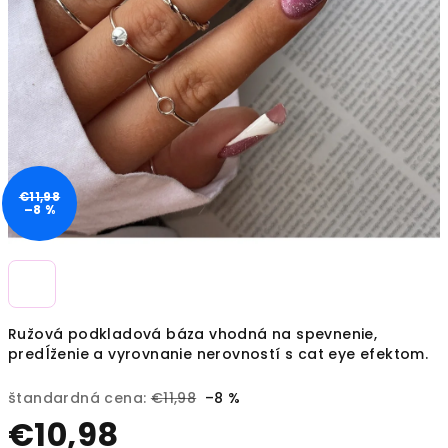
€11,98
–8 %
Ružová podkladová báza vhodná na spevnenie,
predĺženie a vyrovnanie nerovností s cat eye efektom.
štandardná cena:
€11,98
–8 %
€10,98