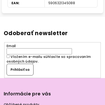
EAN
:
5906321345088
Odoberať newsletter
Email
Vložením e-mailu súhlasíte so spracovaním
osobných údajov
.
Prihlásiť sa
Z
á
p
Informácie pre vás
ä
Obľúbené produkty