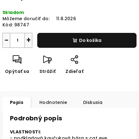
Jednotková
Skladom
cena:
Môžeme doručiť do:
11.8.2026
Kód:
98747
−
+
Do košíka
Opýtať sa
Strážiť
Zdieľať
Popis
Hodnotenie
Diskusia
Podrobný popis
VLASTNOSTI:
- podkladová kaučuková báza s cat eye