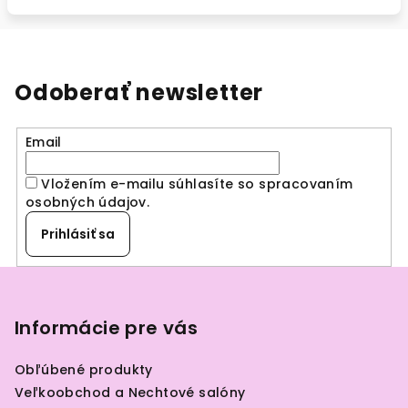
Odoberať newsletter
Email
Vložením e-mailu súhlasíte so spracovaním
osobných údajov
.
Prihlásiť sa
Z
á
p
Informácie pre vás
ä
Obľúbené produkty
t
Veľkoobchod a Nechtové salóny
i