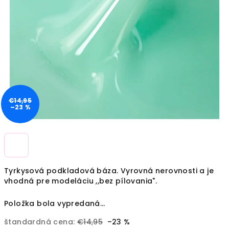
€14,95
–23 %
Tyrkysová podkladová báza. Vyrovná nerovnosti a je
vhodná pre modeláciu ,,bez pílovania".
Položka bola vypredaná…
štandardná cena:
€14,95
–23 %