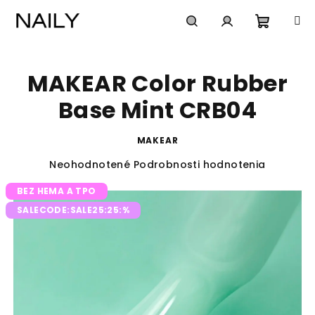
Prejsť
na
obsah
Nákup
Hľadať
Prihlásenie
MAKEAR Color Rubber
košík
Base Mint CRB04
MAKEAR
Priemerné
Neohodnotené
Podrobnosti hodnotenia
hodnotenie
BEZ HEMA A TPO
produktu
je
SALECODE:SALE25:25:%
0,0
z
5
hviezdičiek.