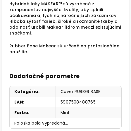
Hybridné laky MAKEAR™ sú vyrobené z
komponentov najvyššej kvality, aby splnili
očakávania aj tých najnáročnejších zákazníkov.
Hlboká sýtosť farieb, široké a rozmanité farby a
odolnosť urobili Makear lídrom medzi existujúcimi
značkami.
Rubber Base Makear sú určené na profesionálne
použitie.
Dodatočné parametre
Kategória
:
Cover RUBBER BASE
EAN
:
5907508488765
Farba
:
Mint
Položka bola vypredaná…