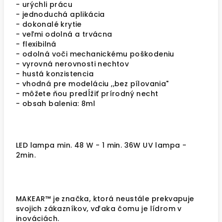
- urýchli prácu
- jednoduchá aplikácia
- dokonalé krytie
- veľmi odolná a trvácna
- flexibilná
- odolná voči mechanickému poškodeniu
- vyrovná nerovnosti nechtov
- hustá konzistencia
- vhodná pre modeláciu ,,bez pílovania"
- môžete ňou predĺžiť prírodný necht
- obsah balenia: 8ml
LED lampa min. 48 W - 1 min. 36W UV lampa -
2min.
MAKEAR™ je značka, ktorá neustále prekvapuje
svojich zákazníkov, vďaka čomu je lídrom v
inováciách.