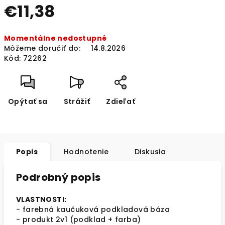
€11,38
Jednotková
Momentálne nedostupné
cena:
Môžeme doručiť do:
14.8.2026
Kód:
72262
Opýtať sa
Strážiť
Zdieľať
Popis
Hodnotenie
Diskusia
Podrobný popis
VLASTNOSTI:
- farebná kaučuková podkladová báza
- produkt 2v1 (podklad + farba)