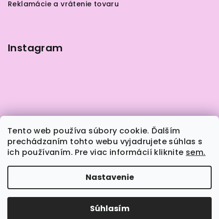
Reklamácie a vrátenie tovaru
e
Instagram
Tento web používa súbory cookie. Ďalším
prechádzaním tohto webu vyjadrujete súhlas s
ich používaním. Pre viac informácií kliknite
sem.
Sledovať na Instagrame
Nastavenie
Copyright 2026
Naily.sk
. Všetky práva vyhradené.
Súhlasím