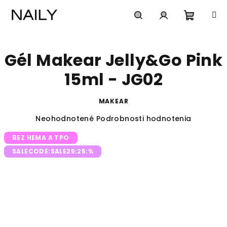
Prejsť
na
obsah
Nákup
Hľadať
Prihlásenie
Gél Makear Jelly&Go Pink
košík
15ml - JG02
MAKEAR
Priemerné
Neohodnotené
Podrobnosti hodnotenia
hodnotenie
BEZ HEMA A TPO
produktu
je
SALECODE:SALE25:25:%
0,0
z
5
hviezdičiek.