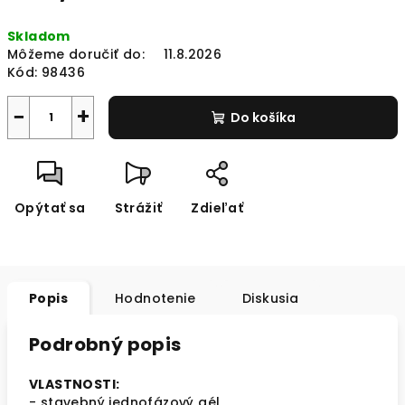
Jednotková
Skladom
cena:
Môžeme doručiť do:
11.8.2026
Kód:
98436
−
+
Do košíka
Opýtať sa
Strážiť
Zdieľať
Popis
Hodnotenie
Diskusia
Podrobný popis
VLASTNOSTI:
- stavebný jednofázový gél