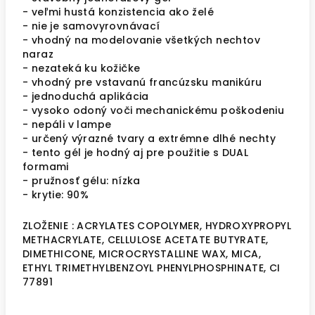
- veľmi hustá konzistencia ako želé
- nie je samovyrovnávací
- vhodný na modelovanie všetkých nechtov
naraz
- nezateká ku kožičke
- vhodný pre vstavanú francúzsku manikúru
- jednoduchá aplikácia
- vysoko odoný voči mechanickému poškodeniu
- nepáli v lampe
- určený výrazné tvary a extrémne dlhé nechty
- tento gél je hodný aj pre použitie s DUAL
formami
- pružnosť gélu: nízka
- krytie: 90%
ZLOŽENIE : ACRYLATES COPOLYMER, HYDROXYPROPYL
METHACRYLATE, CELLULOSE ACETATE BUTYRATE,
DIMETHICONE, MICROCRYSTALLINE WAX, MICA,
ETHYL TRIMETHYLBENZOYL PHENYLPHOSPHINATE, CI
77891