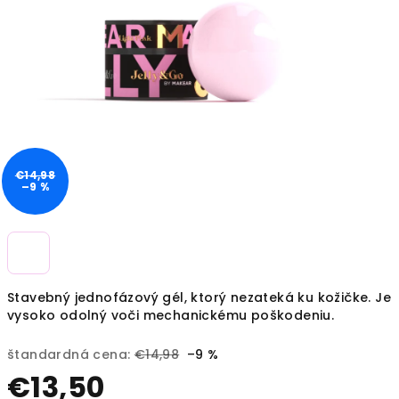
€14,98
–9 %
Stavebný jednofázový gél, ktorý nezateká ku kožičke. Je
vysoko odolný voči mechanickému poškodeniu.
štandardná cena:
€14,98
–9 %
€13,50