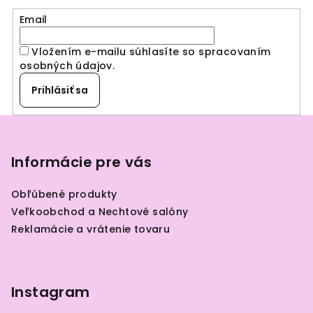
Email
Vložením e-mailu súhlasíte so spracovaním
osobných údajov
.
Prihlásiť sa
Z
á
p
Informácie pre vás
ä
Obľúbené produkty
t
Veľkoobchod a Nechtové salóny
i
Reklamácie a vrátenie tovaru
e
Instagram