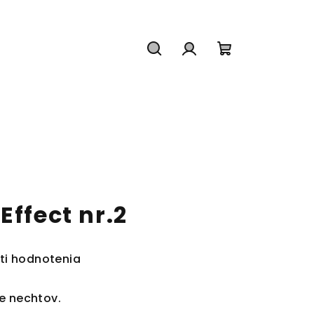
Hľadať
Prihlásenie
Nákupný
košík
Effect nr.2
ti hodnotenia
e nechtov.