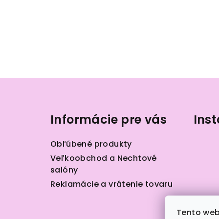
Z
á
Informácie pre vás
Ins
p
ä
Obľúbené produkty
t
Veľkoobchod a Nechtové
salóny
i
Reklamácie a vrátenie tovaru
e
Tento web