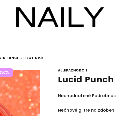
CID PUNCH EFFECT NR.2
ALLEPAZNOKCIE
25:%
Lucid Punch 
Priemerné
Neohodnotené
Podrobnos
hodnotenie
produktu
Neónové glitre na zdobeni
je