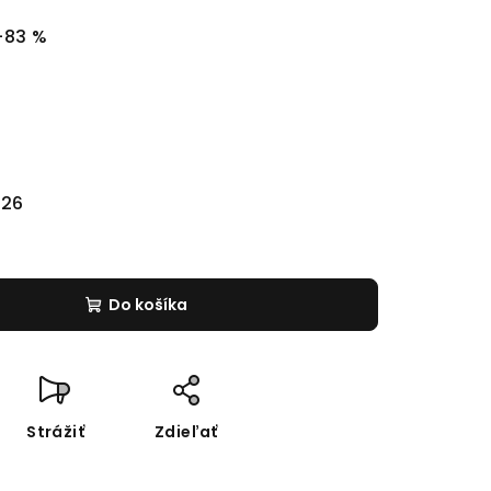
–83 %
026
Do košíka
Strážiť
Zdieľať