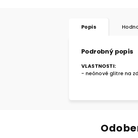
Popis
Hodno
Podrobný popis
VLASTNOSTI:
- neónové glitre na 
Odober