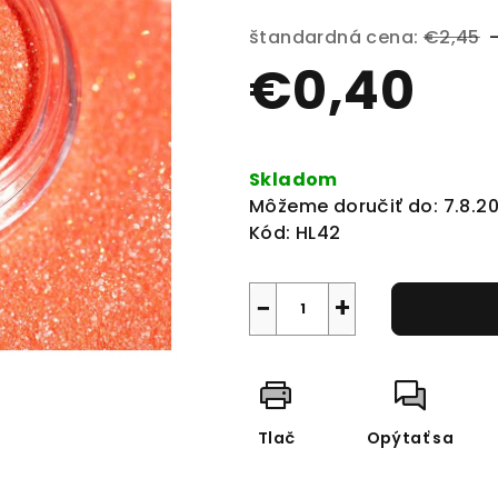
0,0
štandardná cena:
€2,45
z
€0,40
5
hviezdičiek.
Jednotková
cena:
Skladom
Môžeme doručiť do:
7.8.2
Kód:
HL42
−
+
Tlač
Opýtať sa