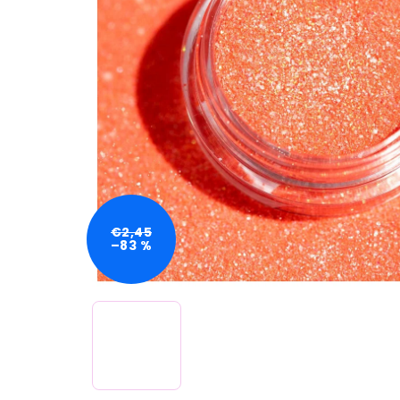
€2,45
–83 %