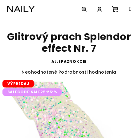
Prejsť
na
obsah
Nákup
Hľadať
Prihlásenie
Glitrový prach Splendor
košík
effect Nr. 7
ALLEPAZNOKCIE
Priemerné
Neohodnotené
Podrobnosti hodnotenia
hodnotenie
VÝPREDAJ
produktu
je
SALECODE:SALE25:25:%
0,0
z
5
hviezdičiek.