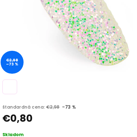
€2,98
–73 %
štandardná cena:
€2,98
–73 %
€0,80
Jednotková
Skladom
cena: