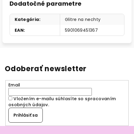
Dodatočné parametre
Kategória
:
Glitre na nechty
EAN
:
5901069451367
Odoberať newsletter
Email
Vložením e-mailu súhlasíte so spracovaním
osobných údajov
.
Prihlásiť sa
Z