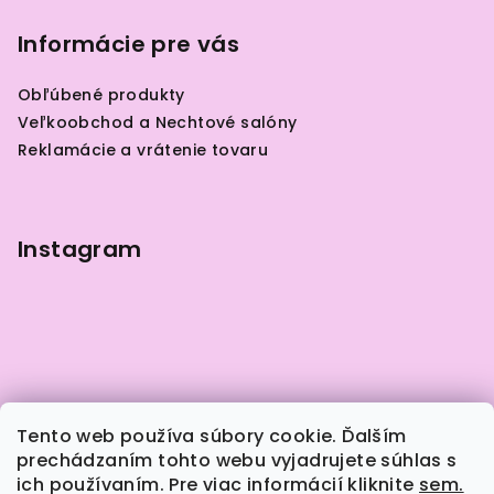
á
p
Informácie pre vás
ä
Obľúbené produkty
t
Veľkoobchod a Nechtové salóny
i
Reklamácie a vrátenie tovaru
e
Instagram
Tento web používa súbory cookie. Ďalším
prechádzaním tohto webu vyjadrujete súhlas s
ich používaním. Pre viac informácií kliknite
sem.